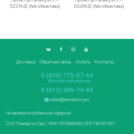
DZ21K2E (без объектива)
DS20K2E (без объектива)
Доставка
Обратная связь
Оплата
Контакты
8 (800) 775-07-64
(бесплатный вызов)
8 (812) 606-74-84
sales@kamerton.pro
Не является публичной офертой
ООО "Камертон Про", ИНН 7810890065, КПП 781601001