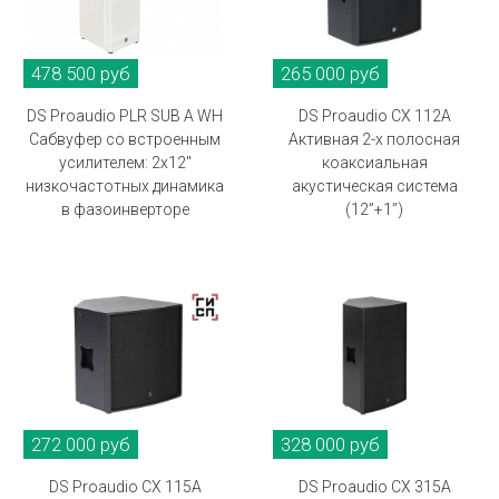
478 500 руб
265 000 руб
DS Proaudio PLR SUB A WH
DS Proaudio CX 112A
Сабвуфер со встроенным
Активная 2-х полосная
усилителем: 2х12"
коаксиальная
низкочастотных динамика
акустическая система
в фазоинверторе
(12”+1”)
272 000 руб
328 000 руб
DS Proaudio CX 115A
DS Proaudio CX 315A