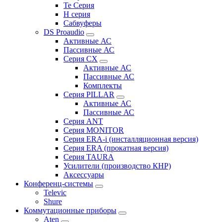
Te Серия
H серия
Сабвуферы
DS Proaudio
Активные АС
Пассивные АС
Серия CX
Активные АС
Пассивные АС
Комплекты
Серия PILLAR
Активные АС
Пассивные АС
Серия ANT
Серия MONITOR
Серия ERA-i (инсталляционная версия)
Серия ERA (прокатная версия)
Серия TAURA
Усилители (производство КНР)
Аксессуары
Конференц-системы
Televic
Shure
Коммутационные приборы
Aten