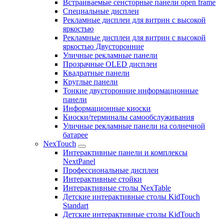
Встраиваемые сенсторные панели open frame
Специальные дисплеи
Рекламные дисплеи для витрин с высокой
яркостью
Рекламные дисплеи для витрин с высокой
яркостью Двусторонние
Уличные рекламные панели
Прозрачные OLED дисплеи
Квадратные панели
Круглые панели
Тонкие двусторонние информационные
панели
Информационные киоски
Киоски/терминалы самообслуживания
Уличные рекламные панели на солнечной
батарее
NexTouch
Интерактивные панели и комплексы
NextPanel
Профессиональные дисплеи
Интерактивные стойки
Интерактивные столы NexTable
Детские интерактивные столы KidTouch
Standart
Детские интерактивные столы KidTouch