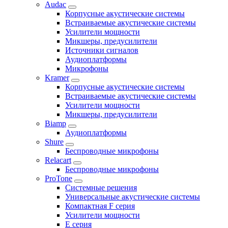
Audac
Корпусные акустические системы
Встраиваемые акустические системы
Усилители мощности
Микшеры, предусилители
Источники сигналов
Аудиоплатформы
Микрофоны
Kramer
Корпусные акустические системы
Встраиваемые акустические системы
Усилители мощности
Микшеры, предусилители
Biamp
Аудиоплатформы
Shure
Беспроводные микрофоны
Relacart
Беспроводные микрофоны
ProTone
Системные решения
Универсальные акустические системы
Компактная F серия
Усилители мощности
E серия