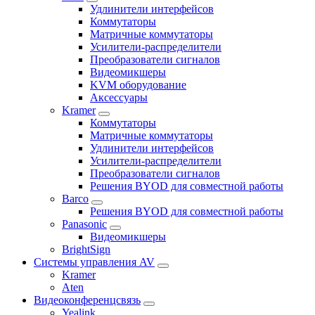
Удлинители интерфейсов
Коммутаторы
Матричные коммутаторы
Усилители-распределители
Преобразователи сигналов
Видеомикшеры
KVM оборудование
Аксессуары
Kramer
Коммутаторы
Матричные коммутаторы
Удлинители интерфейсов
Усилители-распределители
Преобразователи сигналов
Решения BYOD для совместной работы
Barco
Решения BYOD для совместной работы
Panasonic
Видеомикшеры
BrightSign
Системы управления AV
Kramer
Aten
Видеоконференцсвязь
Yealink