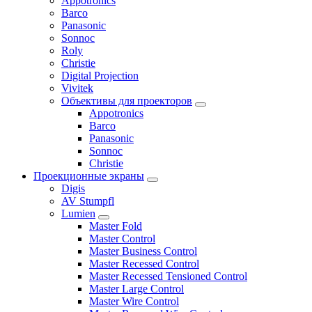
Appotronics
Barco
Panasonic
Sonnoc
Roly
Christie
Digital Projection
Vivitek
Объективы для проекторов
Appotronics
Barco
Panasonic
Sonnoc
Сhristie
Проекционные экраны
Digis
AV Stumpfl
Lumien
Master Fold
Master Control
Master Business Control
Master Recessed Control
Master Recessed Tensioned Control
Master Large Control
Master Wire Control