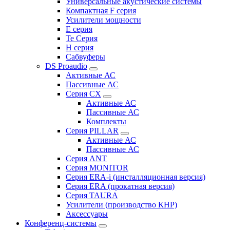
Универсальные акустические системы
Компактная F серия
Усилители мощности
E серия
Te Серия
H серия
Сабвуферы
DS Proaudio
Активные АС
Пассивные АС
Серия CX
Активные АС
Пассивные АС
Комплекты
Серия PILLAR
Активные АС
Пассивные АС
Серия ANT
Серия MONITOR
Серия ERA-i (инсталляционная версия)
Серия ERA (прокатная версия)
Серия TAURA
Усилители (производство КНР)
Аксессуары
Конференц-системы