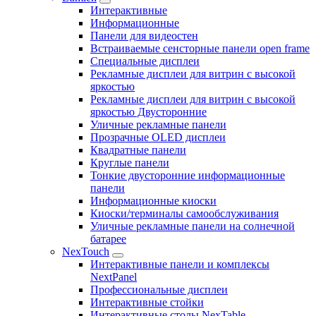
Интерактивные
Информационные
Панели для видеостен
Встраиваемые сенсторные панели open frame
Специальные дисплеи
Рекламные дисплеи для витрин с высокой
яркостью
Рекламные дисплеи для витрин с высокой
яркостью Двусторонние
Уличные рекламные панели
Прозрачные OLED дисплеи
Квадратные панели
Круглые панели
Тонкие двусторонние информационные
панели
Информационные киоски
Киоски/терминалы самообслуживания
Уличные рекламные панели на солнечной
батарее
NexTouch
Интерактивные панели и комплексы
NextPanel
Профессиональные дисплеи
Интерактивные стойки
Интерактивные столы NexTable