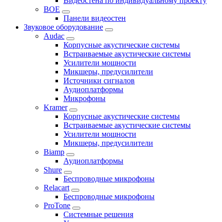
Видеостена по индивидуальному проекту
BOE
Панели видеостен
Звуковое оборудование
Audac
Корпусные акустические системы
Встраиваемые акустические системы
Усилители мощности
Микшеры, предусилители
Источники сигналов
Аудиоплатформы
Микрофоны
Kramer
Корпусные акустические системы
Встраиваемые акустические системы
Усилители мощности
Микшеры, предусилители
Biamp
Аудиоплатформы
Shure
Беспроводные микрофоны
Relacart
Беспроводные микрофоны
ProTone
Системные решения