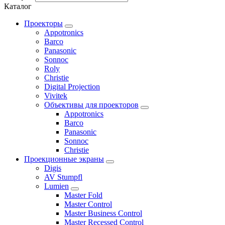
Каталог
Проекторы
Appotronics
Barco
Panasonic
Sonnoc
Roly
Christie
Digital Projection
Vivitek
Объективы для проекторов
Appotronics
Barco
Panasonic
Sonnoc
Сhristie
Проекционные экраны
Digis
AV Stumpfl
Lumien
Master Fold
Master Control
Master Business Control
Master Recessed Control