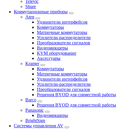
Televic
Shure
Коммутационные приборы
Aten
Удлинители интерфейсов
Коммутаторы
Матричные коммутаторы
Усилители-распределители
Преобразователи сигналов
Видеомикшеры
KVM оборудование
Аксессуары
Kramer
Коммутаторы
Матричные коммутаторы
Удлинители интерфейсов
Усилители-распределители
Преобразователи сигналов
Решения BYOD для совместной работы
Barco
Решения BYOD для совместной работы
Panasonic
Видеомикшеры
BrightSign
Системы управления AV