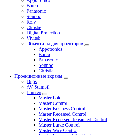
Appotronics
Barco
Panasonic
Sonnoc
Roly
Christie
Digital Projection
Vivitek
Объективы для проекторов
Appotronics
Barco
Panasonic
Sonnoc
Сhristie
Проекционные экраны
Digis
AV Stumpfl
Lumien
Master Fold
Master Control
Master Business Control
Master Recessed Control
Master Recessed Tensioned Control
Master Large Control
Master Wire Control