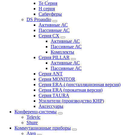
Te Серия
H серия
Сабвуферы
DS Proaudio
Активные АС
Пассивные АС
Серия CX
Активные АС
Пассивные АС
Комплекты
Серия PILLAR
Активные АС
Пассивные АС
Серия ANT
Серия MONITOR
Серия ERA-i (инсталляционная версия)
Серия ERA (прокатная версия)
Серия TAURA
Усилители (производство КНР)
Аксессуары
Конференц-системы
Televic
Shure
Коммутационные приборы
Aten