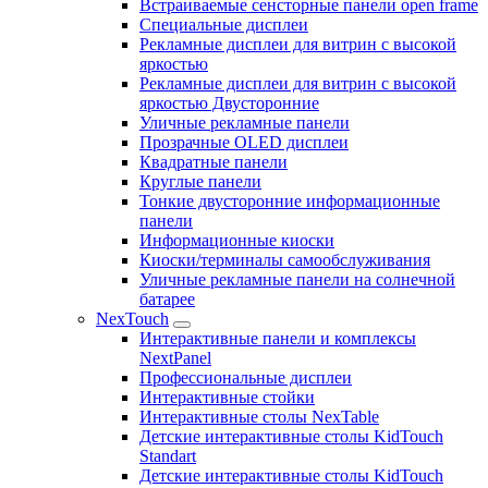
Встраиваемые сенсторные панели open frame
Специальные дисплеи
Рекламные дисплеи для витрин с высокой
яркостью
Рекламные дисплеи для витрин с высокой
яркостью Двусторонние
Уличные рекламные панели
Прозрачные OLED дисплеи
Квадратные панели
Круглые панели
Тонкие двусторонние информационные
панели
Информационные киоски
Киоски/терминалы самообслуживания
Уличные рекламные панели на солнечной
батарее
NexTouch
Интерактивные панели и комплексы
NextPanel
Профессиональные дисплеи
Интерактивные стойки
Интерактивные столы NexTable
Детские интерактивные столы KidTouch
Standart
Детские интерактивные столы KidTouch