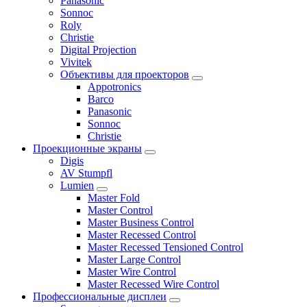
Panasonic
Sonnoc
Roly
Christie
Digital Projection
Vivitek
Объективы для проекторов
Appotronics
Barco
Panasonic
Sonnoc
Сhristie
Проекционные экраны
Digis
AV Stumpfl
Lumien
Master Fold
Master Control
Master Business Control
Master Recessed Control
Master Recessed Tensioned Control
Master Large Control
Master Wire Control
Master Recessed Wire Control
Профессиональные дисплеи