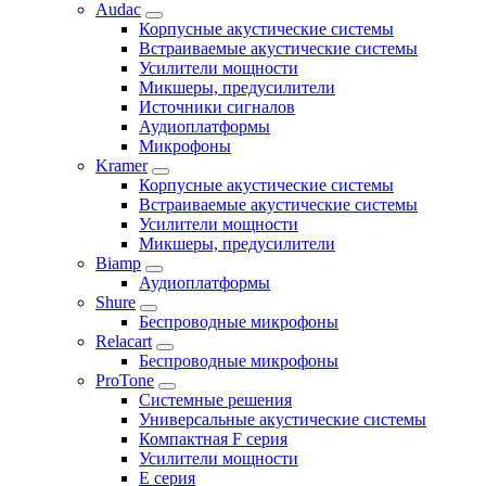
Audac
Корпусные акустические системы
Встраиваемые акустические системы
Усилители мощности
Микшеры, предусилители
Источники сигналов
Аудиоплатформы
Микрофоны
Kramer
Корпусные акустические системы
Встраиваемые акустические системы
Усилители мощности
Микшеры, предусилители
Biamp
Аудиоплатформы
Shure
Беспроводные микрофоны
Relacart
Беспроводные микрофоны
ProTone
Системные решения
Универсальные акустические системы
Компактная F серия
Усилители мощности
E серия