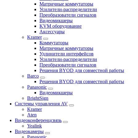
Матричные коммутаторы
Усилители-распределители
Преобразователи сигналов
Видеомикшеры
KVM оборудование
Аксессуары
Kramer
Коммутаторы
Матричные коммутаторы
Удлинители интерфейсов
Усилители-распределители
Преобразователи сигналов
Решения BYOD для совместной работы
Barco
Решения BYOD для совместной работы
Panasonic
Видеомикшеры
BrightSign
Системы управления AV
Kramer
Aten
Видеоконференцсвязь
Yealink
Видеокамеры
Panasonic