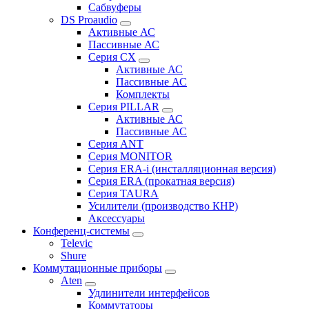
Сабвуферы
DS Proaudio
Активные АС
Пассивные АС
Серия CX
Активные АС
Пассивные АС
Комплекты
Серия PILLAR
Активные АС
Пассивные АС
Серия ANT
Серия MONITOR
Серия ERA-i (инсталляционная версия)
Серия ERA (прокатная версия)
Серия TAURA
Усилители (производство КНР)
Аксессуары
Конференц-системы
Televic
Shure
Коммутационные приборы
Aten
Удлинители интерфейсов
Коммутаторы