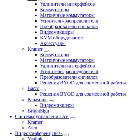
Удлинители интерфейсов
Коммутаторы
Матричные коммутаторы
Усилители-распределители
Преобразователи сигналов
Видеомикшеры
KVM оборудование
Аксессуары
Kramer
Коммутаторы
Матричные коммутаторы
Удлинители интерфейсов
Усилители-распределители
Преобразователи сигналов
Решения BYOD для совместной работы
Barco
Решения BYOD для совместной работы
Panasonic
Видеомикшеры
BrightSign
Системы управления AV
Kramer
Aten
Видеоконференцсвязь
Yealink