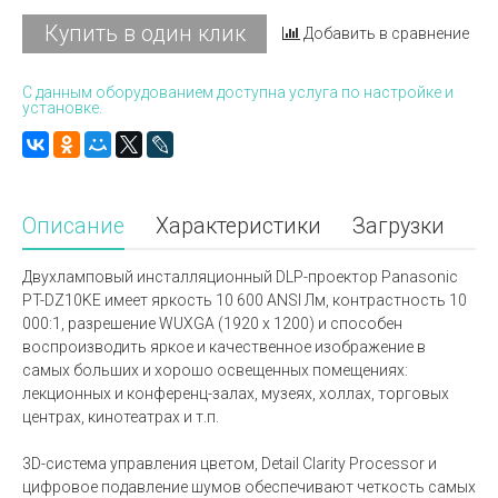
Купить в один клик
Добавить в сравнение
С данным оборудованием доступна услуга по настройке и
установке.
Описание
Характеристики
Загрузки
Двухламповый инсталляционный DLP-проектор Panasonic
PT-DZ10KE имеет яркость 10 600 ANSI Лм, контрастность 10
000:1, разрешение WUXGA (1920 x 1200) и способен
воспроизводить яркое и качественное изображение в
самых больших и хорошо освещенных помещениях:
лекционных и конференц-залах, музеях, холлах, торговых
центрах, кинотеатрах и т.п.
3D-система управления цветом, Detail Clarity Processor и
цифровое подавление шумов обеспечивают четкость самых