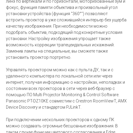
линз по вертикали и по горизонтали, моторизованные зум и
фокус, функция памяти объектива и произвольный угол
установки устройства (функция "360°") позволяют
встроить проектор в уже сложившийся интерьер без ущерба
качеству изображения. При необходимости можно
подобрать объектив, подходящий под конкретные условия
установки. Настройку изображения упрощает также
возможность коррекции трапецеидальных искажений.
Заменив лампы на специальные, вы сможете также
установить проектор портретно.
Управлять проектором можно как с пульта ДУ, так и с
удаленного компьютера по локальной сети или через
интернет, получая информацию о настройках, неполадках и
состоянии всех проекторов в сети через веб-браузер с
помощью ПО Multi Projector Monitoring & Control Software.
Panasonic PT-DZ10KE совместим с Crestron RoomViewT, AMX
Device Discovery и стандартом PJLinkT.
При подключении нескольких проекторов к одному ПК
можно создавать огромные бесшовные изображения. В
таком случае функции цветового согласования и Edge