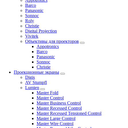
Appotronics
Barco
Panasonic
Sonnoc
Roly
Christie
Digital Projection
Vivitek
Объективы для проекторов
Appotronics
Barco
Panasonic
Sonnoc
Сhristie
Проекционные экраны
Digis
AV Stumpfl
Lumien
Master Fold
Master Control
Master Business Control
Master Recessed Control
Master Recessed Tensioned Control
Master Large Control
Master Wire Control