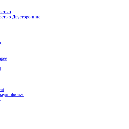
остью
костью Двусторонние
ли
арее
l
art
змультфильм
я