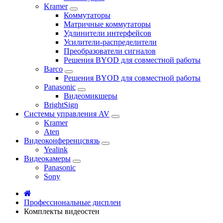
Kramer
Коммутаторы
Матричные коммутаторы
Удлинители интерфейсов
Усилители-распределители
Преобразователи сигналов
Решения BYOD для совместной работы
Barco
Решения BYOD для совместной работы
Panasonic
Видеомикшеры
BrightSign
Системы управления AV
Kramer
Aten
Видеоконференцсвязь
Yealink
Видеокамеры
Panasonic
Sony
Профессиональные дисплеи
Комплекты видеостен