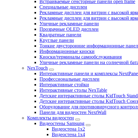
Встраиваемые сенсторные панели open frame
Специальные дисплеи
Рекламные дисплеи для витрин с высокой ярк
Рекламные дисплеи для витрин с высокой яр
Уличные рекламные панели
Прозрачные OLED дисплеи
Квадратные панели
Круглые панели
Тонкие двусторонние информационные пане
Информационные киоски
Киоски/терминалы самообслуживания
Уличные рекламные панели на солнечной бат
NexTouch
Интерактивные панели и комплексы NextPane
Профессиональные дисплеи
Интерактивные стойки
Интерактивные столы NexTable
Детские интерактивные столы KidTouch Stand
Детские интерактивные столы KidTouch Сою
Оборудование для противовирусного контрол
Панели для видеостен NextWall
Комплекты видеостен
Видеостены Samsung
Видеостена 1x2
Видеостена 1x4