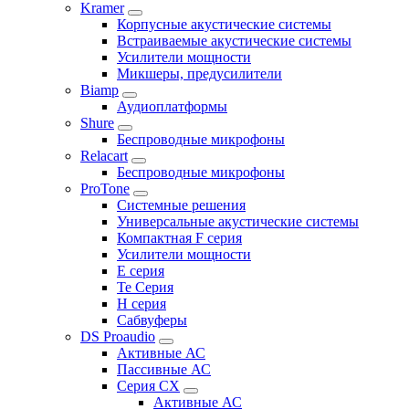
Kramer
Корпусные акустические системы
Встраиваемые акустические системы
Усилители мощности
Микшеры, предусилители
Biamp
Аудиоплатформы
Shure
Беспроводные микрофоны
Relacart
Беспроводные микрофоны
ProTone
Системные решения
Универсальные акустические системы
Компактная F серия
Усилители мощности
E серия
Te Серия
H серия
Сабвуферы
DS Proaudio
Активные АС
Пассивные АС
Серия CX
Активные АС