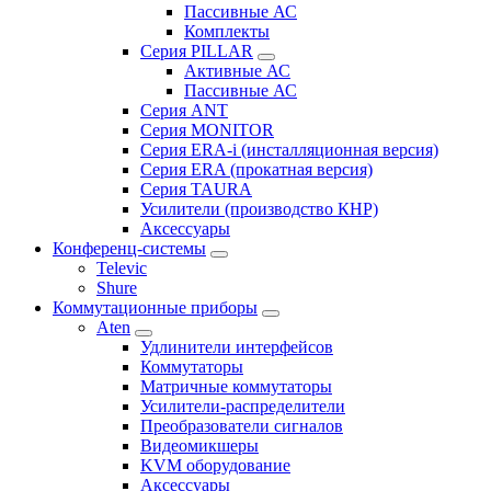
Пассивные АС
Комплекты
Серия PILLAR
Активные АС
Пассивные АС
Серия ANT
Серия MONITOR
Серия ERA-i (инсталляционная версия)
Серия ERA (прокатная версия)
Серия TAURA
Усилители (производство КНР)
Аксессуары
Конференц-системы
Televic
Shure
Коммутационные приборы
Aten
Удлинители интерфейсов
Коммутаторы
Матричные коммутаторы
Усилители-распределители
Преобразователи сигналов
Видеомикшеры
KVM оборудование
Аксессуары