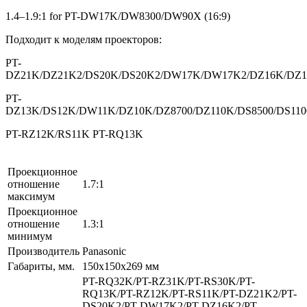
1.4–1.9:1 for PT-DW17K/DW8300/DW90X (16:9)
Подходит к моделям проекторов:
PT-
DZ21K/DZ21K2/DS20K/DS20K2/DW17K/DW17K2/DZ16K/DZ
PT-
DZ13K/DS12K/DW11K/DZ10K/DZ8700/DZ110K/DS8500/DS11
PT-RZ12K/RS11K PT-RQ13K
Проекционное
отношение
1.7:1
максимум
Проекционное
отношение
1.3:1
минимум
Производитель
Panasonic
Габариты, мм.
150x150x269 мм
PT-RQ32K/PT-RZ31K/PT-RS30K/PT-
RQ13K/PT-RZ12K/PT-RS11K/PT-DZ21K2/PT-
DS20K2/PT-DW17K2/PT-DZ16K2/PT-