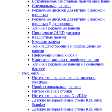
Встраиваемые сенсторные панели open frame
Специальные дисплеи
Рекламные дисплеи для витрин с высокой
яркостью
Рекламные дисплеи для витрин с высокой
яркостью Двусторонние
Уличные рекламные панели
Прозрачные OLED дисплеи
Квадратные панели
Круглые панели
Тонкие двусторонние информационные
панели
Информационные киоски
Киоски/терминалы самообслуживания
Уличные рекламные панели на солнечной
батарее
NexTouch
Интерактивные панели и комплексы
NextPanel
Профессиональные дисплеи
Интерактивные стойки
Интерактивные столы NexTable
Детские интерактивные столы KidTouch
Standart
Детские интерактивные столы KidTouch