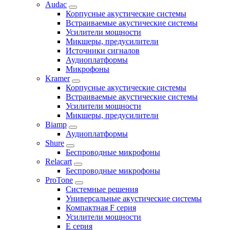
Audac
Корпусные акустические системы
Встраиваемые акустические системы
Усилители мощности
Микшеры, предусилители
Источники сигналов
Аудиоплатформы
Микрофоны
Kramer
Корпусные акустические системы
Встраиваемые акустические системы
Усилители мощности
Микшеры, предусилители
Biamp
Аудиоплатформы
Shure
Беспроводные микрофоны
Relacart
Беспроводные микрофоны
ProTone
Системные решения
Универсальные акустические системы
Компактная F серия
Усилители мощности
E серия