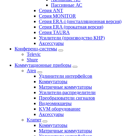
Пассивные АС
Серия ANT
Серия MONITOR
Серия ERA-i (инсталляционная версия)
Серия ERA (прокатная версия)
Серия TAURA
Усилители (производство КНР)
Аксессуары
Конференц-системы
Televic
Shure
Коммутационные приборы
Aten
Удлинители интерфейсов
Коммутаторы
Матричные коммутаторы
Усилители-распределители
Преобразователи сигналов
Видеомикшеры
KVM оборудование
Аксессуары
Kramer
Коммутаторы
Матричные коммутаторы