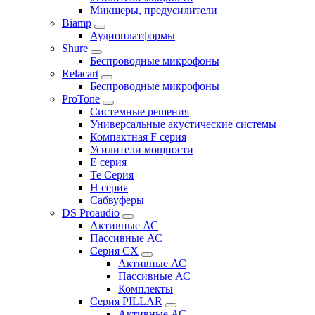
Микшеры, предусилители
Biamp
Аудиоплатформы
Shure
Беспроводные микрофоны
Relacart
Беспроводные микрофоны
ProTone
Системные решения
Универсальные акустические системы
Компактная F серия
Усилители мощности
E серия
Te Серия
H серия
Сабвуферы
DS Proaudio
Активные АС
Пассивные АС
Серия CX
Активные АС
Пассивные АС
Комплекты
Серия PILLAR
Активные АС