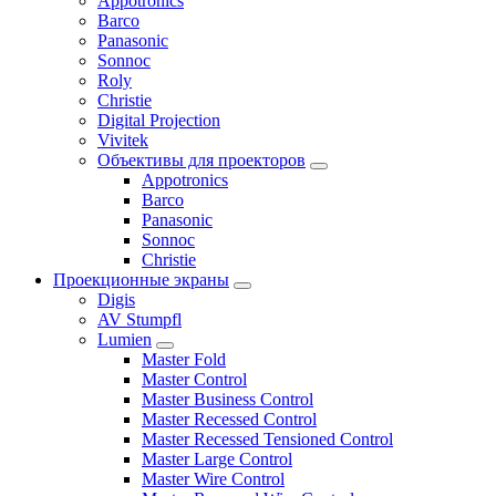
Appotronics
Barco
Panasonic
Sonnoc
Roly
Christie
Digital Projection
Vivitek
Объективы для проекторов
Appotronics
Barco
Panasonic
Sonnoc
Сhristie
Проекционные экраны
Digis
AV Stumpfl
Lumien
Master Fold
Master Control
Master Business Control
Master Recessed Control
Master Recessed Tensioned Control
Master Large Control
Master Wire Control