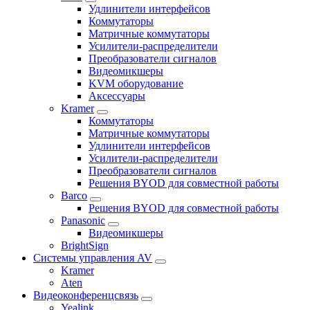
Удлинители интерфейсов
Коммутаторы
Матричные коммутаторы
Усилители-распределители
Преобразователи сигналов
Видеомикшеры
KVM оборудование
Аксессуары
Kramer
Коммутаторы
Матричные коммутаторы
Удлинители интерфейсов
Усилители-распределители
Преобразователи сигналов
Решения BYOD для совместной работы
Barco
Решения BYOD для совместной работы
Panasonic
Видеомикшеры
BrightSign
Системы управления AV
Kramer
Aten
Видеоконференцсвязь
Yealink