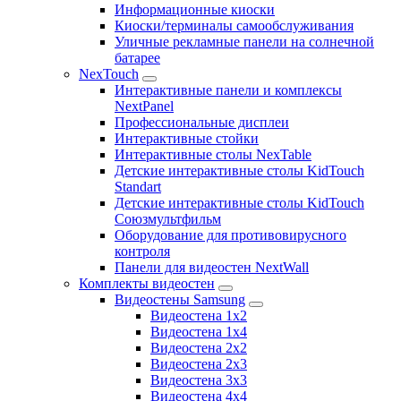
Информационные киоски
Киоски/терминалы самообслуживания
Уличные рекламные панели на солнечной
батарее
NexTouch
Интерактивные панели и комплексы
NextPanel
Профессиональные дисплеи
Интерактивные стойки
Интерактивные столы NexTable
Детские интерактивные столы KidTouch
Standart
Детские интерактивные столы KidTouch
Союзмультфильм
Оборудование для противовирусного
контроля
Панели для видеостен NextWall
Комплекты видеостен
Видеостены Samsung
Видеостена 1x2
Видеостена 1x4
Видеостена 2x2
Видеостена 2х3
Видеостена 3x3
Видеостена 4x4