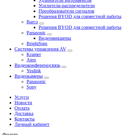
Удлинители интерфейсов
Усилители-распределители
Преобразователи сигналов
Решения BYOD для совместной работы
Barco
Решения BYOD для совместной работы
Panasonic
Видеомикшеры
BrightSign
Системы управления AV
Kramer
Aten
Видеоконференцсвязь
Yealink
Видеокамеры
Panasonic
Sony
Услуги
Новости
Оплата
Доставка
Контакты
Личный кабинет
Фильтр