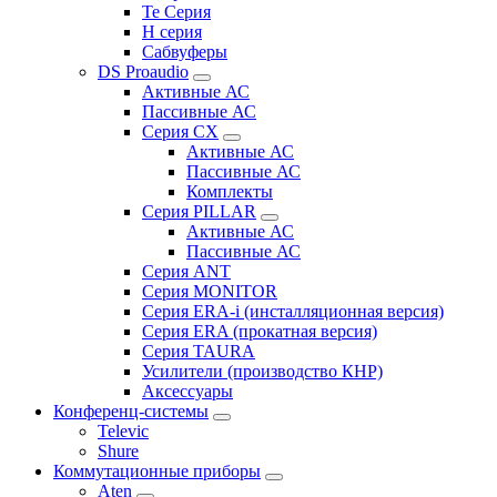
Te Серия
H серия
Сабвуферы
DS Proaudio
Активные АС
Пассивные АС
Серия CX
Активные АС
Пассивные АС
Комплекты
Серия PILLAR
Активные АС
Пассивные АС
Серия ANT
Серия MONITOR
Серия ERA-i (инсталляционная версия)
Серия ERA (прокатная версия)
Серия TAURA
Усилители (производство КНР)
Аксессуары
Конференц-системы
Televic
Shure
Коммутационные приборы
Aten