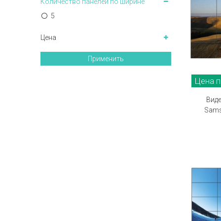
Количество панелей по ширине
5
Цена
Применить
Цена п
Виде
Sams