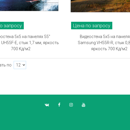
о запросу
Цена по запросу
остена 5х5 на панелях 55"
Видеостена 5х5 на панеля
UH55F-E, стык 1,7 мм, яркость
Samsung VH55R-R, стык 0,
700 Кд/м2
яркость 700 Кд/м2
ать по