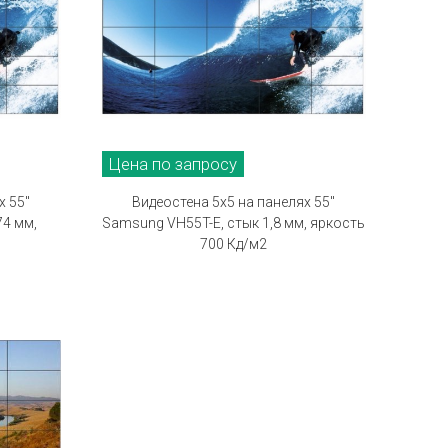
Цена по запросу
х 55"
Видеостена 5х5 на панелях 55"
74 мм,
Samsung VH55T-E, стык 1,8 мм, яркость
700 Кд/м2