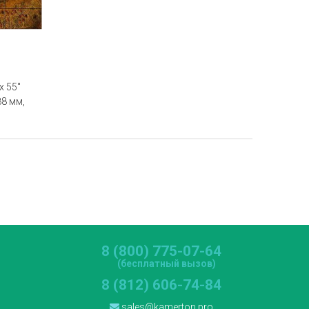
х 55"
88 мм,
8 (800) 775-07-64
(бесплатный вызов)
8 (812) 606-74-84
sales@kamerton.pro