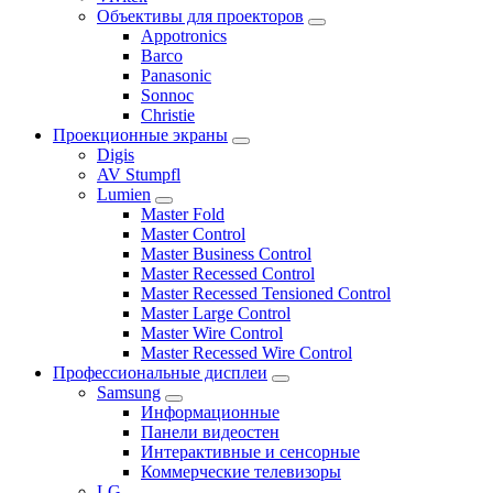
Объективы для проекторов
Appotronics
Barco
Panasonic
Sonnoc
Сhristie
Проекционные экраны
Digis
AV Stumpfl
Lumien
Master Fold
Master Control
Master Business Control
Master Recessed Control
Master Recessed Tensioned Control
Master Large Control
Master Wire Control
Master Recessed Wire Control
Профессиональные дисплеи
Samsung
Информационные
Панели видеостен
Интерактивные и сенсорные
Коммерческие телевизоры
LG