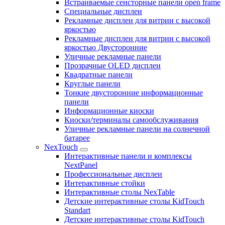
Встраиваемые сенсторные панели open frame
Специальные дисплеи
Рекламные дисплеи для витрин с высокой
яркостью
Рекламные дисплеи для витрин с высокой
яркостью Двусторонние
Уличные рекламные панели
Прозрачные OLED дисплеи
Квадратные панели
Круглые панели
Тонкие двусторонние информационные
панели
Информационные киоски
Киоски/терминалы самообслуживания
Уличные рекламные панели на солнечной
батарее
NexTouch
Интерактивные панели и комплексы
NextPanel
Профессиональные дисплеи
Интерактивные стойки
Интерактивные столы NexTable
Детские интерактивные столы KidTouch
Standart
Детские интерактивные столы KidTouch