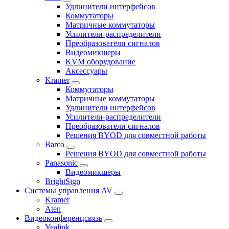
Удлинители интерфейсов
Коммутаторы
Матричные коммутаторы
Усилители-распределители
Преобразователи сигналов
Видеомикшеры
KVM оборудование
Аксессуары
Kramer
Коммутаторы
Матричные коммутаторы
Удлинители интерфейсов
Усилители-распределители
Преобразователи сигналов
Решения BYOD для совместной работы
Barco
Решения BYOD для совместной работы
Panasonic
Видеомикшеры
BrightSign
Системы управления AV
Kramer
Aten
Видеоконференцсвязь
Yealink