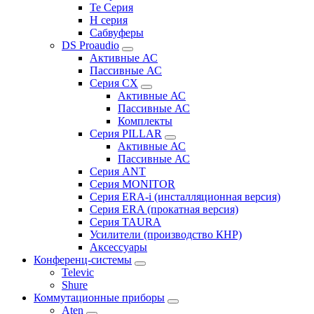
Te Серия
H серия
Сабвуферы
DS Proaudio
Активные АС
Пассивные АС
Серия CX
Активные АС
Пассивные АС
Комплекты
Серия PILLAR
Активные АС
Пассивные АС
Серия ANT
Серия MONITOR
Серия ERA-i (инсталляционная версия)
Серия ERA (прокатная версия)
Серия TAURA
Усилители (производство КНР)
Аксессуары
Конференц-системы
Televic
Shure
Коммутационные приборы
Aten