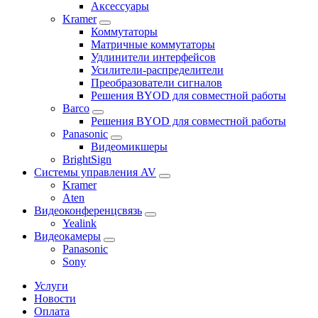
Аксессуары
Kramer
Коммутаторы
Матричные коммутаторы
Удлинители интерфейсов
Усилители-распределители
Преобразователи сигналов
Решения BYOD для совместной работы
Barco
Решения BYOD для совместной работы
Panasonic
Видеомикшеры
BrightSign
Системы управления AV
Kramer
Aten
Видеоконференцсвязь
Yealink
Видеокамеры
Panasonic
Sony
Услуги
Новости
Оплата