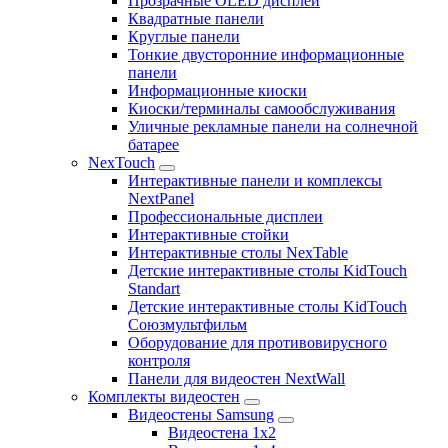
Прозрачные OLED дисплеи
Квадратные панели
Круглые панели
Тонкие двусторонние информационные
панели
Информационные киоски
Киоски/терминалы самообслуживания
Уличные рекламные панели на солнечной
батарее
NexTouch
Интерактивные панели и комплексы
NextPanel
Профессиональные дисплеи
Интерактивные стойки
Интерактивные столы NexTable
Детские интерактивные столы KidTouch
Standart
Детские интерактивные столы KidTouch
Союзмультфильм
Оборудование для противовирусного
контроля
Панели для видеостен NextWall
Комплекты видеостен
Видеостены Samsung
Видеостена 1x2