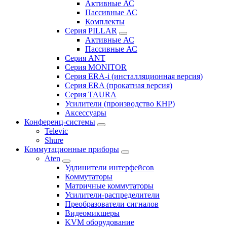
Активные АС
Пассивные АС
Комплекты
Серия PILLAR
Активные АС
Пассивные АС
Серия ANT
Серия MONITOR
Серия ERA-i (инсталляционная версия)
Серия ERA (прокатная версия)
Серия TAURA
Усилители (производство КНР)
Аксессуары
Конференц-системы
Televic
Shure
Коммутационные приборы
Aten
Удлинители интерфейсов
Коммутаторы
Матричные коммутаторы
Усилители-распределители
Преобразователи сигналов
Видеомикшеры
KVM оборудование