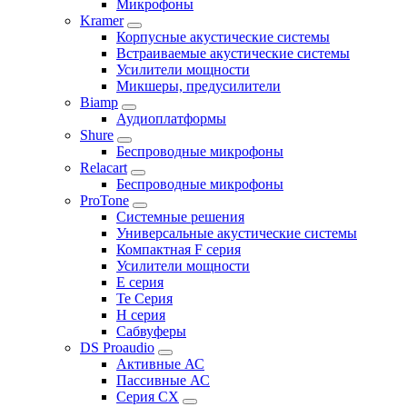
Микрофоны
Kramer
Корпусные акустические системы
Встраиваемые акустические системы
Усилители мощности
Микшеры, предусилители
Biamp
Аудиоплатформы
Shure
Беспроводные микрофоны
Relacart
Беспроводные микрофоны
ProTone
Системные решения
Универсальные акустические системы
Компактная F серия
Усилители мощности
E серия
Te Серия
H серия
Сабвуферы
DS Proaudio
Активные АС
Пассивные АС
Серия CX