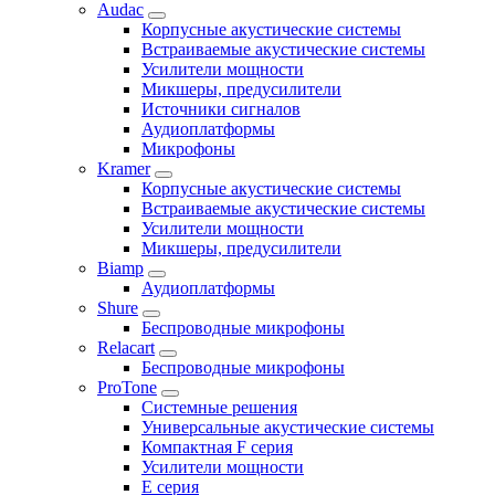
Audac
Корпусные акустические системы
Встраиваемые акустические системы
Усилители мощности
Микшеры, предусилители
Источники сигналов
Аудиоплатформы
Микрофоны
Kramer
Корпусные акустические системы
Встраиваемые акустические системы
Усилители мощности
Микшеры, предусилители
Biamp
Аудиоплатформы
Shure
Беспроводные микрофоны
Relacart
Беспроводные микрофоны
ProTone
Системные решения
Универсальные акустические системы
Компактная F серия
Усилители мощности
E серия