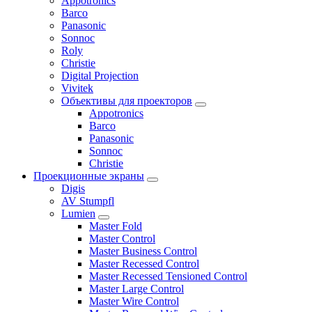
Appotronics
Barco
Panasonic
Sonnoc
Roly
Christie
Digital Projection
Vivitek
Объективы для проекторов
Appotronics
Barco
Panasonic
Sonnoc
Сhristie
Проекционные экраны
Digis
AV Stumpfl
Lumien
Master Fold
Master Control
Master Business Control
Master Recessed Control
Master Recessed Tensioned Control
Master Large Control
Master Wire Control