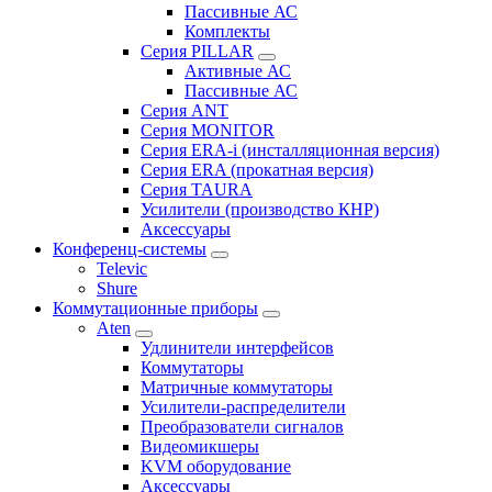
Пассивные АС
Комплекты
Серия PILLAR
Активные АС
Пассивные АС
Серия ANT
Серия MONITOR
Серия ERA-i (инсталляционная версия)
Серия ERA (прокатная версия)
Серия TAURA
Усилители (производство КНР)
Аксессуары
Конференц-системы
Televic
Shure
Коммутационные приборы
Aten
Удлинители интерфейсов
Коммутаторы
Матричные коммутаторы
Усилители-распределители
Преобразователи сигналов
Видеомикшеры
KVM оборудование
Аксессуары