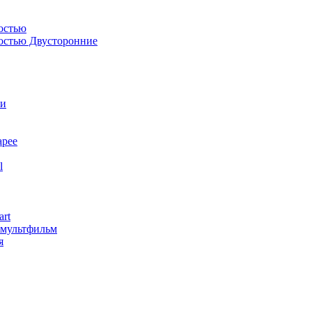
остью
костью Двусторонние
ли
арее
l
art
змультфильм
я