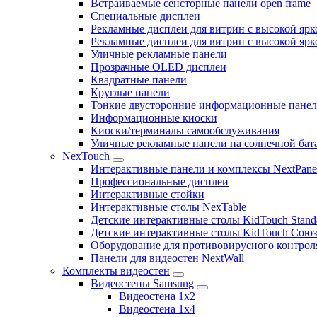
Встраиваемые сенсторные панели open frame
Специальные дисплеи
Рекламные дисплеи для витрин с высокой ярк
Рекламные дисплеи для витрин с высокой яр
Уличные рекламные панели
Прозрачные OLED дисплеи
Квадратные панели
Круглые панели
Тонкие двусторонние информационные пане
Информационные киоски
Киоски/терминалы самообслуживания
Уличные рекламные панели на солнечной бат
NexTouch
Интерактивные панели и комплексы NextPane
Профессиональные дисплеи
Интерактивные стойки
Интерактивные столы NexTable
Детские интерактивные столы KidTouch Stand
Детские интерактивные столы KidTouch Сою
Оборудование для противовирусного контрол
Панели для видеостен NextWall
Комплекты видеостен
Видеостены Samsung
Видеостена 1x2
Видеостена 1x4