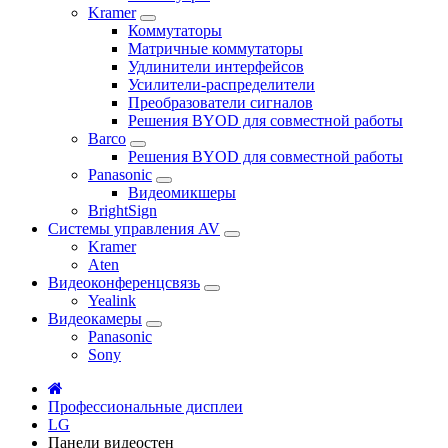
Kramer
Коммутаторы
Матричные коммутаторы
Удлинители интерфейсов
Усилители-распределители
Преобразователи сигналов
Решения BYOD для совместной работы
Barco
Решения BYOD для совместной работы
Panasonic
Видеомикшеры
BrightSign
Системы управления AV
Kramer
Aten
Видеоконференцсвязь
Yealink
Видеокамеры
Panasonic
Sony
Профессиональные дисплеи
LG
Панели видеостен