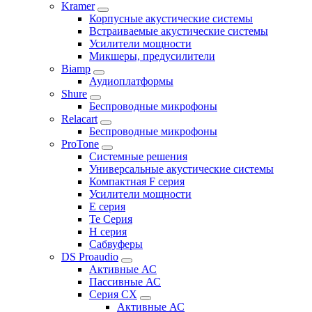
Kramer
Корпусные акустические системы
Встраиваемые акустические системы
Усилители мощности
Микшеры, предусилители
Biamp
Аудиоплатформы
Shure
Беспроводные микрофоны
Relacart
Беспроводные микрофоны
ProTone
Системные решения
Универсальные акустические системы
Компактная F серия
Усилители мощности
E серия
Te Серия
H серия
Сабвуферы
DS Proaudio
Активные АС
Пассивные АС
Серия CX
Активные АС