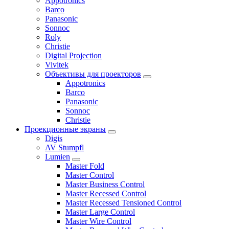
Appotronics
Barco
Panasonic
Sonnoc
Roly
Christie
Digital Projection
Vivitek
Объективы для проекторов
Appotronics
Barco
Panasonic
Sonnoc
Сhristie
Проекционные экраны
Digis
AV Stumpfl
Lumien
Master Fold
Master Control
Master Business Control
Master Recessed Control
Master Recessed Tensioned Control
Master Large Control
Master Wire Control