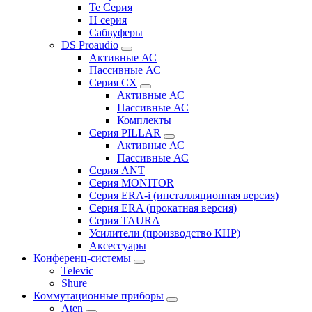
Te Серия
H серия
Сабвуферы
DS Proaudio
Активные АС
Пассивные АС
Серия CX
Активные АС
Пассивные АС
Комплекты
Серия PILLAR
Активные АС
Пассивные АС
Серия ANT
Серия MONITOR
Серия ERA-i (инсталляционная версия)
Серия ERA (прокатная версия)
Серия TAURA
Усилители (производство КНР)
Аксессуары
Конференц-системы
Televic
Shure
Коммутационные приборы
Aten