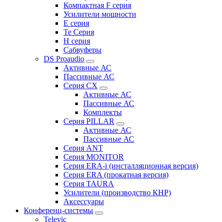
Компактная F серия
Усилители мощности
E серия
Te Серия
H серия
Сабвуферы
DS Proaudio
Активные АС
Пассивные АС
Серия CX
Активные АС
Пассивные АС
Комплекты
Серия PILLAR
Активные АС
Пассивные АС
Серия ANT
Серия MONITOR
Серия ERA-i (инсталляционная версия)
Серия ERA (прокатная версия)
Серия TAURA
Усилители (производство КНР)
Аксессуары
Конференц-системы
Televic