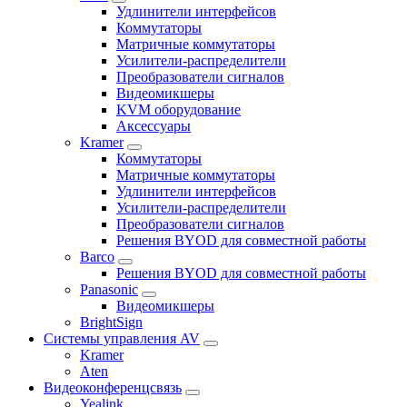
Удлинители интерфейсов
Коммутаторы
Матричные коммутаторы
Усилители-распределители
Преобразователи сигналов
Видеомикшеры
KVM оборудование
Аксессуары
Kramer
Коммутаторы
Матричные коммутаторы
Удлинители интерфейсов
Усилители-распределители
Преобразователи сигналов
Решения BYOD для совместной работы
Barco
Решения BYOD для совместной работы
Panasonic
Видеомикшеры
BrightSign
Системы управления AV
Kramer
Aten
Видеоконференцсвязь
Yealink