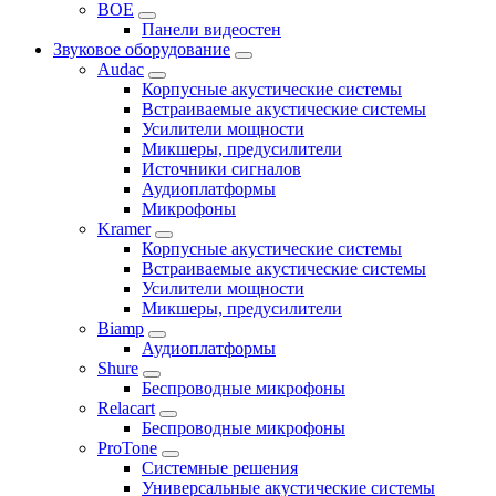
BOE
Панели видеостен
Звуковое оборудование
Audac
Корпусные акустические системы
Встраиваемые акустические системы
Усилители мощности
Микшеры, предусилители
Источники сигналов
Аудиоплатформы
Микрофоны
Kramer
Корпусные акустические системы
Встраиваемые акустические системы
Усилители мощности
Микшеры, предусилители
Biamp
Аудиоплатформы
Shure
Беспроводные микрофоны
Relacart
Беспроводные микрофоны
ProTone
Системные решения
Универсальные акустические системы