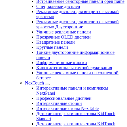
Встраиваемые сенсторные панели open frame
Специальные дисплеи
Рекламные дисплеи для витрин с высокой
яркостью
Рекламные дисплеи для витрин с высокой
яркостью Двусторонние
Уличные рекламные панели
Прозрачные OLED дисплеи
Квадратные панели
Круглые панели
Тонкие двусторонние информационные
панели
Информационные киоски
Киоски/терминалы самообслуживания
Уличные рекламные панели на солнечной
батарее
NexTouch
Интерактивные панели и комплексы
NextPanel
Профессиональные дисплеи
Интерактивные стойки
Интерактивные столы NexTable
Детские интерактивные столы KidTouch
Standart
Детские интерактивные столы KidTouch