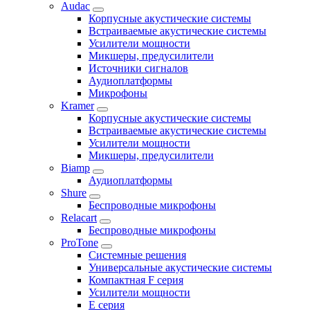
Audac
Корпусные акустические системы
Встраиваемые акустические системы
Усилители мощности
Микшеры, предусилители
Источники сигналов
Аудиоплатформы
Микрофоны
Kramer
Корпусные акустические системы
Встраиваемые акустические системы
Усилители мощности
Микшеры, предусилители
Biamp
Аудиоплатформы
Shure
Беспроводные микрофоны
Relacart
Беспроводные микрофоны
ProTone
Системные решения
Универсальные акустические системы
Компактная F серия
Усилители мощности
E серия