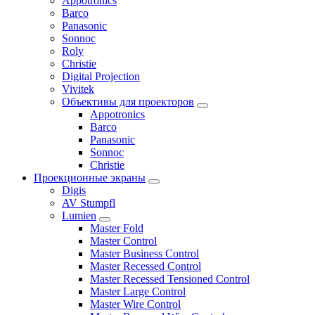
Appotronics
Barco
Panasonic
Sonnoc
Roly
Christie
Digital Projection
Vivitek
Объективы для проекторов
Appotronics
Barco
Panasonic
Sonnoc
Сhristie
Проекционные экраны
Digis
AV Stumpfl
Lumien
Master Fold
Master Control
Master Business Control
Master Recessed Control
Master Recessed Tensioned Control
Master Large Control
Master Wire Control