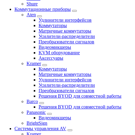
Shure
Коммутационные приборы
Aten
Удлинители интерфейсов
Коммутаторы
Матричные коммутаторы
Усилители-распределители
Преобразователи сигналов
Видеомикшеры
KVM оборудование
Аксессуары
Kramer
Коммутаторы
Матричные коммутаторы
Удлинители интерфейсов
Усилители-распределители
Преобразователи сигналов
Решения BYOD для совместной работы
Barco
Решения BYOD для совместной работы
Panasonic
Видеомикшеры
BrightSign
Системы управления AV
Kramer