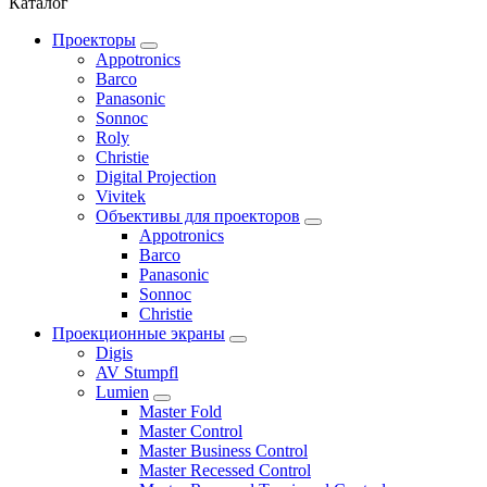
Каталог
Проекторы
Appotronics
Barco
Panasonic
Sonnoc
Roly
Christie
Digital Projection
Vivitek
Объективы для проекторов
Appotronics
Barco
Panasonic
Sonnoc
Сhristie
Проекционные экраны
Digis
AV Stumpfl
Lumien
Master Fold
Master Control
Master Business Control
Master Recessed Control