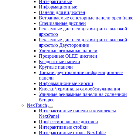
Интерактивные
Информационные
Панели для видеостен
Встраиваемые сенсторные панели open frame
Специальные дисплеи
Рекламные дисплеи для витрин с высокой
яркостью
Рекламные дисплеи для витрин с высокой
яркостью Двусторонние
Уличные рекламные панели
Прозрачные OLED дисплеи
Квадратные панели
Круглые панели
Тонкие двусторонние информационные
панели
Информационные киоски
Киоски/терминалы самообслуживания
Уличные рекламные панели на солнечной
батарее
NexTouch
Интерактивные панели и комплексы
NextPanel
Профессиональные дисплеи
Интерактивные стойки
Интерактивные столы NexTable