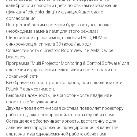
калибровкой яркости и цвета по стыкам изображений
(функция "edge blending") и функцией цветового
согласования
Портретный режим проекции будет доступен позже
(необходима замена ламп для этого режима)
Широкий спектр разъемов, включая DVI-D, HDMI и
синхронизации сигнала 3D (вход / выход)
Совместимость с Crestron RoomView ™ и AMX Device
Discovery
Программа "Multi Projector Monitoring & Control Software" для
слежения и управления несколькими проекторами по
локальной сети
Веб-браузер для контроля по проводной локальной сети
PJLink ™ совместимость
Высокая надежность, низкая стоимость владения и
простота обслуживания :
Двухламповая оптическая система позволяет проектору
работать, даже если произойдет отказ одной из ламп
Оставшаяся обеспечивает яркость, достаточную для
дальнейшего продолжения проецирования. В качестве
альтернативы одновременной работе обеих ламп