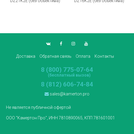
DZ21K2E (без объектива)
DZ16K2E (без объектива)
Доставка
Обратная связь
Оплата
Контакты
8 (800) 775-07-64
(бесплатный вызов)
8 (812) 606-74-84
sales@kamerton.pro
Не является публичной офертой
ООО "Камертон Про", ИНН 7810890065, КПП 781601001