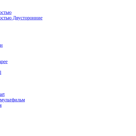
остью
костью Двусторонние
ли
арее
l
art
змультфильм
я