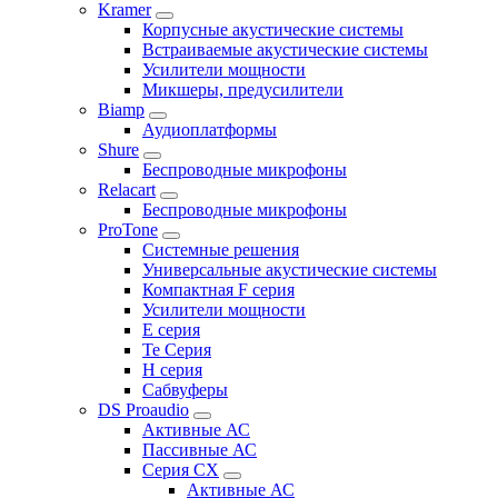
Kramer
Корпусные акустические системы
Встраиваемые акустические системы
Усилители мощности
Микшеры, предусилители
Biamp
Аудиоплатформы
Shure
Беспроводные микрофоны
Relacart
Беспроводные микрофоны
ProTone
Системные решения
Универсальные акустические системы
Компактная F серия
Усилители мощности
E серия
Te Серия
H серия
Сабвуферы
DS Proaudio
Активные АС
Пассивные АС
Серия CX
Активные АС