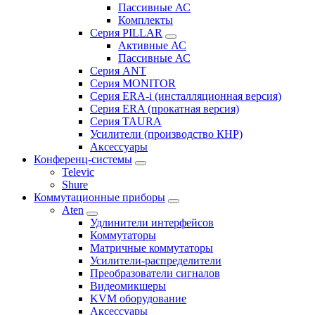
Пассивные АС
Комплекты
Серия PILLAR
Активные АС
Пассивные АС
Серия ANT
Серия MONITOR
Серия ERA-i (инсталляционная версия)
Серия ERA (прокатная версия)
Серия TAURA
Усилители (производство КНР)
Аксессуары
Конференц-системы
Televic
Shure
Коммутационные приборы
Aten
Удлинители интерфейсов
Коммутаторы
Матричные коммутаторы
Усилители-распределители
Преобразователи сигналов
Видеомикшеры
KVM оборудование
Аксессуары