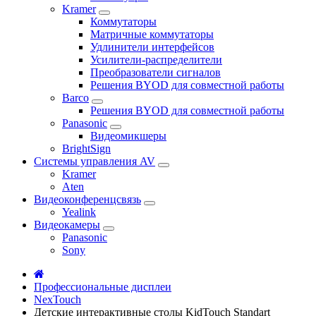
Kramer
Коммутаторы
Матричные коммутаторы
Удлинители интерфейсов
Усилители-распределители
Преобразователи сигналов
Решения BYOD для совместной работы
Barco
Решения BYOD для совместной работы
Panasonic
Видеомикшеры
BrightSign
Системы управления AV
Kramer
Aten
Видеоконференцсвязь
Yealink
Видеокамеры
Panasonic
Sony
Профессиональные дисплеи
NexTouch
Детские интерактивные столы KidTouch Standart