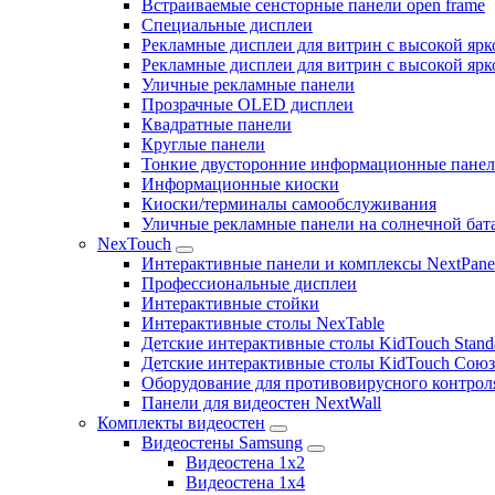
Встраиваемые сенсторные панели open frame
Специальные дисплеи
Рекламные дисплеи для витрин с высокой ярк
Рекламные дисплеи для витрин с высокой яр
Уличные рекламные панели
Прозрачные OLED дисплеи
Квадратные панели
Круглые панели
Тонкие двусторонние информационные пане
Информационные киоски
Киоски/терминалы самообслуживания
Уличные рекламные панели на солнечной бат
NexTouch
Интерактивные панели и комплексы NextPane
Профессиональные дисплеи
Интерактивные стойки
Интерактивные столы NexTable
Детские интерактивные столы KidTouch Stand
Детские интерактивные столы KidTouch Сою
Оборудование для противовирусного контрол
Панели для видеостен NextWall
Комплекты видеостен
Видеостены Samsung
Видеостена 1x2
Видеостена 1x4