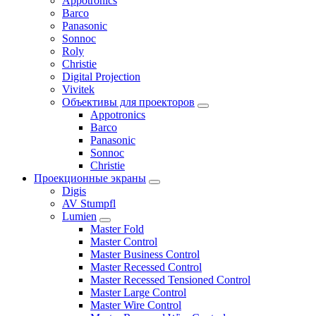
Appotronics
Barco
Panasonic
Sonnoc
Roly
Christie
Digital Projection
Vivitek
Объективы для проекторов
Appotronics
Barco
Panasonic
Sonnoc
Сhristie
Проекционные экраны
Digis
AV Stumpfl
Lumien
Master Fold
Master Control
Master Business Control
Master Recessed Control
Master Recessed Tensioned Control
Master Large Control
Master Wire Control