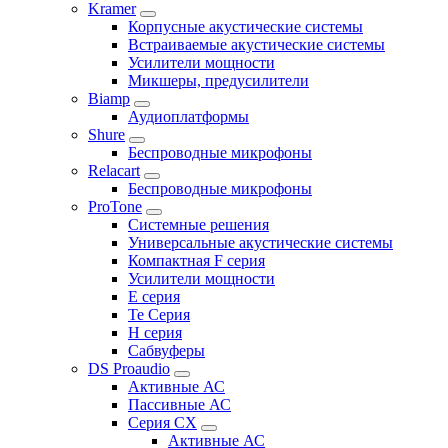
Kramer
Корпусные акустические системы
Встраиваемые акустические системы
Усилители мощности
Микшеры, предусилители
Biamp
Аудиоплатформы
Shure
Беспроводные микрофоны
Relacart
Беспроводные микрофоны
ProTone
Системные решения
Универсальные акустические системы
Компактная F серия
Усилители мощности
E серия
Te Серия
H серия
Сабвуферы
DS Proaudio
Активные АС
Пассивные АС
Серия CX
Активные АС