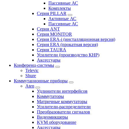
Пассивные АС
Комплекты
Серия PILLAR
Активные АС
Пассивные АС
Серия ANT
Серия MONITOR
Серия ERA-i (инсталляционная версия)
Серия ERA (прокатная версия)
Серия TAURA
Усилители (производство КНР)
Аксессуары
Конференц-системы
Televic
Shure
Коммутационные приборы
Aten
Удлинители интерфейсов
Коммутаторы
Матричные коммутаторы
Усилители-распределители
Преобразователи сигналов
Видеомикшеры
KVM оборудование
Аксессуары