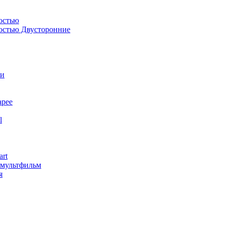
остью
костью Двусторонние
ли
арее
l
art
змультфильм
я