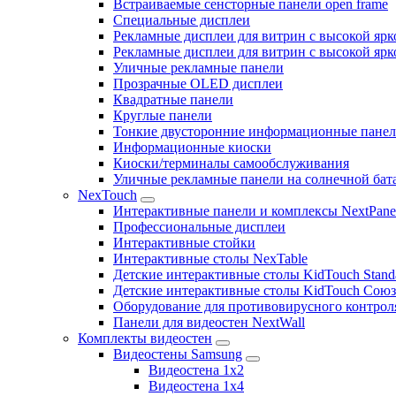
Встраиваемые сенсторные панели open frame
Специальные дисплеи
Рекламные дисплеи для витрин с высокой ярк
Рекламные дисплеи для витрин с высокой яр
Уличные рекламные панели
Прозрачные OLED дисплеи
Квадратные панели
Круглые панели
Тонкие двусторонние информационные пане
Информационные киоски
Киоски/терминалы самообслуживания
Уличные рекламные панели на солнечной бат
NexTouch
Интерактивные панели и комплексы NextPane
Профессиональные дисплеи
Интерактивные стойки
Интерактивные столы NexTable
Детские интерактивные столы KidTouch Stand
Детские интерактивные столы KidTouch Сою
Оборудование для противовирусного контрол
Панели для видеостен NextWall
Комплекты видеостен
Видеостены Samsung
Видеостена 1x2
Видеостена 1x4