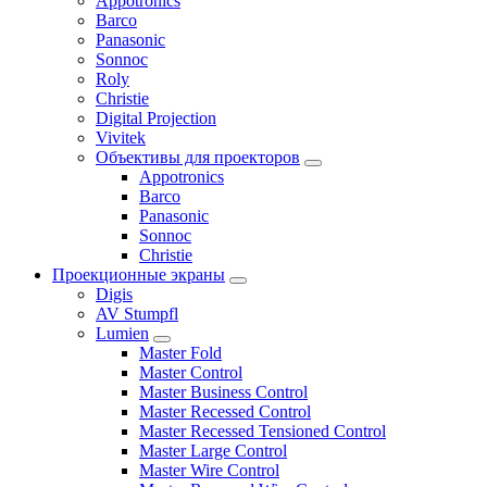
Appotronics
Barco
Panasonic
Sonnoc
Roly
Christie
Digital Projection
Vivitek
Объективы для проекторов
Appotronics
Barco
Panasonic
Sonnoc
Сhristie
Проекционные экраны
Digis
AV Stumpfl
Lumien
Master Fold
Master Control
Master Business Control
Master Recessed Control
Master Recessed Tensioned Control
Master Large Control
Master Wire Control