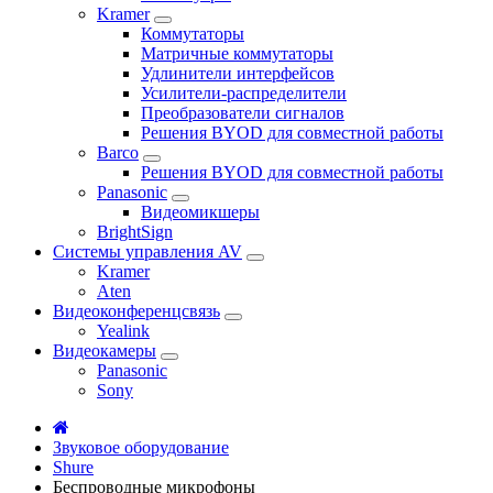
Kramer
Коммутаторы
Матричные коммутаторы
Удлинители интерфейсов
Усилители-распределители
Преобразователи сигналов
Решения BYOD для совместной работы
Barco
Решения BYOD для совместной работы
Panasonic
Видеомикшеры
BrightSign
Системы управления AV
Kramer
Aten
Видеоконференцсвязь
Yealink
Видеокамеры
Panasonic
Sony
Звуковое оборудование
Shure
Беспроводные микрофоны