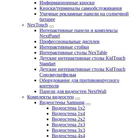
Информационные киоски
Киоски/терминалы самообслуживания
Уличные рекламные панели на солнечной
батарее
NexTouch
Интерактивные панели и комплексы
NextPanel
Профессиональные дисплеи
Интерактивные стойки
Интерактивные столы NexTable
Детские интерактивные столы KidTouch
Standart
Детские интерактивные столы KidTouch
Союзмультфильм
Оборудование для противовирусного
контроля
Панели для видеостен NextWall
Комплекты видеостен
Видеостены Samsung
Видеостена 1x2
Видеостена 1x4
Видеостена 2x2
Видеостена 2х3
Видеостена 3x3
Видеостена 4x4