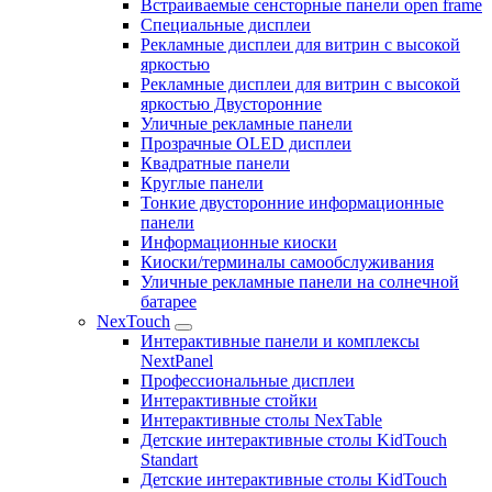
Встраиваемые сенсторные панели open frame
Специальные дисплеи
Рекламные дисплеи для витрин с высокой
яркостью
Рекламные дисплеи для витрин с высокой
яркостью Двусторонние
Уличные рекламные панели
Прозрачные OLED дисплеи
Квадратные панели
Круглые панели
Тонкие двусторонние информационные
панели
Информационные киоски
Киоски/терминалы самообслуживания
Уличные рекламные панели на солнечной
батарее
NexTouch
Интерактивные панели и комплексы
NextPanel
Профессиональные дисплеи
Интерактивные стойки
Интерактивные столы NexTable
Детские интерактивные столы KidTouch
Standart
Детские интерактивные столы KidTouch