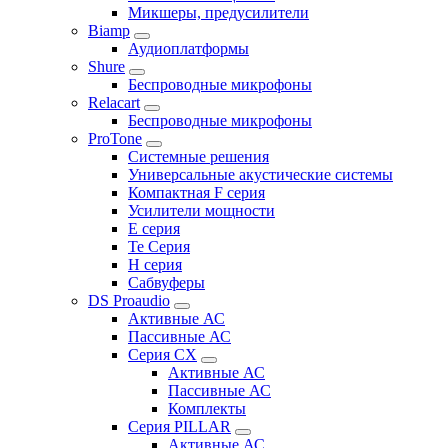
Микшеры, предусилители
Biamp
Аудиоплатформы
Shure
Беспроводные микрофоны
Relacart
Беспроводные микрофоны
ProTone
Системные решения
Универсальные акустические системы
Компактная F серия
Усилители мощности
E серия
Te Серия
H серия
Сабвуферы
DS Proaudio
Активные АС
Пассивные АС
Серия CX
Активные АС
Пассивные АС
Комплекты
Серия PILLAR
Активные АС