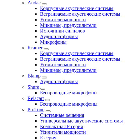
Audac
Корпусные акустические системы
Встраиваемые акустические системы
Усилители мощности
Микшеры, предусилители
Источники сигналов
Аудиоплатформы
Микрофоны
Kramer
Корпусные акустические системы
Встраиваемые акустические системы
Усилители мощности
Микшеры, предусилители
Biamp
Аудиоплатформы
Shure
Беспроводные микрофоны
Relacart
Беспроводные микрофоны
ProTone
Системные решения
Универсальные акустические системы
Компактная F серия
Усилители мощности
E серия