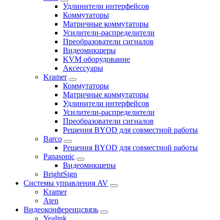
Удлинители интерфейсов
Коммутаторы
Матричные коммутаторы
Усилители-распределители
Преобразователи сигналов
Видеомикшеры
KVM оборудование
Аксессуары
Kramer
Коммутаторы
Матричные коммутаторы
Удлинители интерфейсов
Усилители-распределители
Преобразователи сигналов
Решения BYOD для совместной работы
Barco
Решения BYOD для совместной работы
Panasonic
Видеомикшеры
BrightSign
Системы управления AV
Kramer
Aten
Видеоконференцсвязь
Yealink