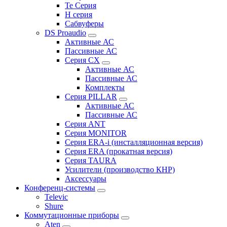
Te Серия
H серия
Сабвуферы
DS Proaudio
Активные АС
Пассивные АС
Серия CX
Активные АС
Пассивные АС
Комплекты
Серия PILLAR
Активные АС
Пассивные АС
Серия ANT
Серия MONITOR
Серия ERA-i (инсталляционная версия)
Серия ERA (прокатная версия)
Серия TAURA
Усилители (производство КНР)
Аксессуары
Конференц-системы
Televic
Shure
Коммутационные приборы
Aten