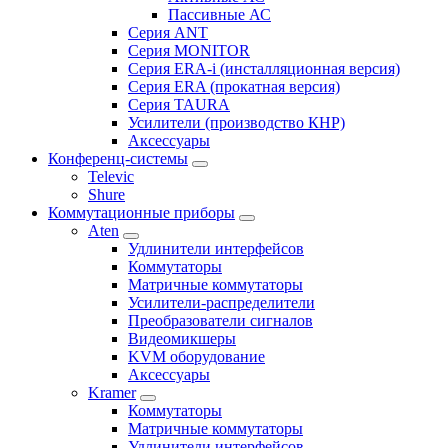
Пассивные АС
Серия ANT
Серия MONITOR
Серия ERA-i (инсталляционная версия)
Серия ERA (прокатная версия)
Серия TAURA
Усилители (производство КНР)
Аксессуары
Конференц-системы
Televic
Shure
Коммутационные приборы
Aten
Удлинители интерфейсов
Коммутаторы
Матричные коммутаторы
Усилители-распределители
Преобразователи сигналов
Видеомикшеры
KVM оборудование
Аксессуары
Kramer
Коммутаторы
Матричные коммутаторы
Удлинители интерфейсов