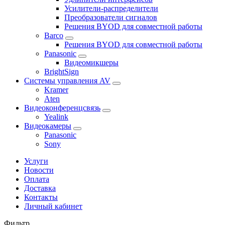
Усилители-распределители
Преобразователи сигналов
Решения BYOD для совместной работы
Barco
Решения BYOD для совместной работы
Panasonic
Видеомикшеры
BrightSign
Системы управления AV
Kramer
Aten
Видеоконференцсвязь
Yealink
Видеокамеры
Panasonic
Sony
Услуги
Новости
Оплата
Доставка
Контакты
Личный кабинет
Фильтр