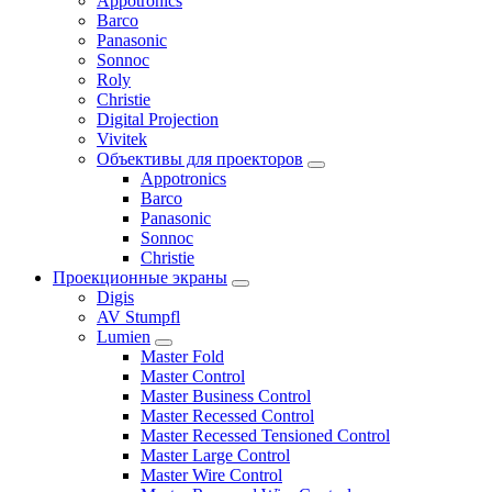
Appotronics
Barco
Panasonic
Sonnoc
Roly
Christie
Digital Projection
Vivitek
Объективы для проекторов
Appotronics
Barco
Panasonic
Sonnoc
Сhristie
Проекционные экраны
Digis
AV Stumpfl
Lumien
Master Fold
Master Control
Master Business Control
Master Recessed Control
Master Recessed Tensioned Control
Master Large Control
Master Wire Control