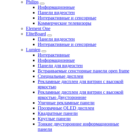
Philips
Информационные
Панели видеостен
Интерактивные и сенсорные
Коммерческие телевизоры
Element One
EliteBoard
Панели видеостен
Интерактивные и сенсорные
Lumien
Интерактивные
Информационные
Панели для видеостен
Встраиваемые сенсторные панели open frame
Специальные дисплеи
Рекламные дисплеи для витрин с высокой
яркостью
Рекламные дисплеи для витрин с высокой
яркостью Двусторонние
Уличные рекламные панели
Прозрачные OLED дисплеи
Квадратные панели
Круглые панели
Тонкие двусторонние информационные
панели