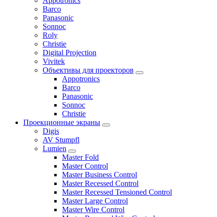
Appotronics
Barco
Panasonic
Sonnoc
Roly
Christie
Digital Projection
Vivitek
Объективы для проекторов
Appotronics
Barco
Panasonic
Sonnoc
Сhristie
Проекционные экраны
Digis
AV Stumpfl
Lumien
Master Fold
Master Control
Master Business Control
Master Recessed Control
Master Recessed Tensioned Control
Master Large Control
Master Wire Control