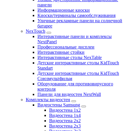
панели
Информационные киоски
Киоски/терминалы самообслуживания
Уличные рекламные панели на солнечной
батарее
NexTouch
Интерактивные панели и комплексы
NextPanel
Профессиональные дисплеи
Интерактивные стойки
Интерактивные столы NexTable
Детские интерактивные столы KidTouch
Standart
Детские интерактивные столы KidTouch
Союзмультфильм
Оборудование для противовирусного
контроля
Панели для видеостен NextWall
Комплекты видеостен
Видеостены Samsung
Видеостена 1x2
Видеостена 1x4
Видеостена 2x2
Видеостена 2х3