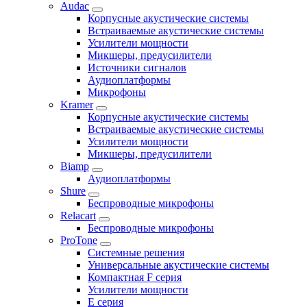
Audac
Корпусные акустические системы
Встраиваемые акустические системы
Усилители мощности
Микшеры, предусилители
Источники сигналов
Аудиоплатформы
Микрофоны
Kramer
Корпусные акустические системы
Встраиваемые акустические системы
Усилители мощности
Микшеры, предусилители
Biamp
Аудиоплатформы
Shure
Беспроводные микрофоны
Relacart
Беспроводные микрофоны
ProTone
Системные решения
Универсальные акустические системы
Компактная F серия
Усилители мощности
E серия