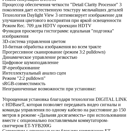
Процессор обеспечения четкости "Detail Clarity Processor" 3
поколения дает естественную текстуру мельчайших деталей
Технология Daylight View 3 оптимизирует изображение для
улучшения цветового восприятия при яркой освещенности
Режим Rec. 709 для HDTV проекции HDTV
Функция просмотра гистограмм: идеальная "подгонка"
изображения
3D-cистема управления цветом
10-битная обработка изображения во всем тракте
Прогрессивное сканирование (режим 3:2 pulldown)
Динамическое управление резкостью
Цифровое шумоподавление
IP-преобразование
Интеллектуальный анализ сцен
Режим "2:2 pulldown"
sRGB-совместимость
Неограниченные возможности при установке:
Упрощенная установка благодаря технологии DIGITAL LINK
c HDBaseT, которая позволяет передавать видео сигналы и
команды управления по одному кабелю на расстояние до 150
метров в режиме «Дальняя досягаемость» при использовании
вместе с опционально поставляемым коммутатором-
свитчером ET-YFB200G
Совместим с опциональным блоками коммутации ET-