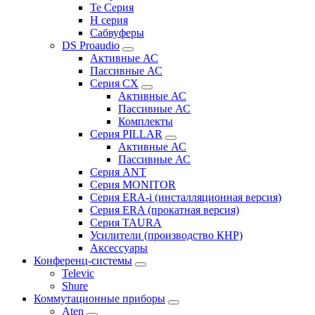
Te Серия
H серия
Сабвуферы
DS Proaudio
Активные АС
Пассивные АС
Серия CX
Активные АС
Пассивные АС
Комплекты
Серия PILLAR
Активные АС
Пассивные АС
Серия ANT
Серия MONITOR
Серия ERA-i (инсталляционная версия)
Серия ERA (прокатная версия)
Серия TAURA
Усилители (производство КНР)
Аксессуары
Конференц-системы
Televic
Shure
Коммутационные приборы
Aten