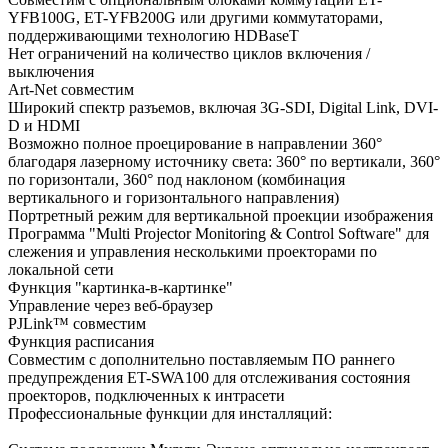
YFB100G, ET-YFB200G или другими коммутаторами,
поддерживающими технологию HDBaseT
Нет ограничений на количество циклов включения /
выключения
Art-Net совместим
Широкий спектр разъемов, включая 3G-SDI, Digital Link, DVI-
D и HDMI
Возможно полное проецирование в направлении 360°
благодаря лазерному источнику света: 360° по вертикали, 360°
по горизонтали, 360° под наклоном (комбинация
вертикального и горизонтального направления)
Портретный режим для вертикальной проекции изображения
Программа "Multi Projector Monitoring & Control Software" для
слежения и управления несколькими проекторами по
локальной сети
Функция "картинка-в-картинке"
Управление через веб-браузер
PJLink™ совместим
Функция расписания
Совместим с дополнительно поставляемым ПО раннего
предупреждения ET-SWA100 для отслеживания состояния
проекторов, подключенных к интрасети
Профессиональные функции для инсталляций: