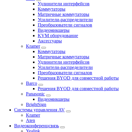
Удлинители интерфейсов
Коммутаторы
Матричные коммутаторы
Усилители-распределители
Преобразователи сигналов
Видеомикшеры
KVM оборудование
Аксессуары
Kramer
Коммутаторы
Матричные коммутаторы
Удлинители интерфейсов
Усилители-распределители
Преобразователи сигналов
Решения BYOD для совместной работы
Barco
Решения BYOD для совместной работы
Panasonic
Видеомикшеры
BrightSign
Системы управления AV
Kramer
Aten
Видеоконференцсвязь
Yealink