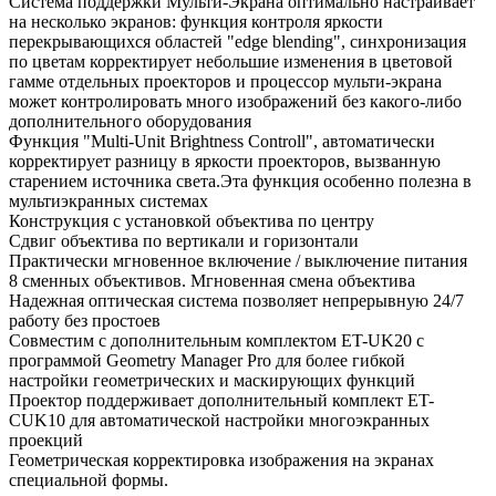
Система поддержки Мульти-Экрана оптимально настраивает
на несколько экранов: функция контроля яркости
перекрывающихся областей "edge blending", синхронизация
по цветам корректирует небольшие изменения в цветовой
гамме отдельных проекторов и процессор мульти-экрана
может контролировать много изображений без какого-либо
дополнительного оборудования
Функция "Multi-Unit Brightness Controll", автоматически
корректирует разницу в яркости проекторов, вызванную
старением источника света.Эта функция особенно полезна в
мультиэкранных системах
Конструкция с установкой объектива по центру
Сдвиг объектива по вертикали и горизонтали
Практически мгновенное включение / выключение питания
8 сменных объективов. Мгновенная смена объектива
Надежная оптическая система позволяет непрерывную 24/7
работу без простоев
Совместим с дополнительным комплектом ET-UK20 с
программой Geometry Manager Pro для более гибкой
настройки геометрических и маскирующих функций
Проектор поддерживает дополнительный комплект ET-
CUK10 для автоматической настройки многоэкранных
проекций
Геометрическая корректировка изображения на экранах
специальной формы.