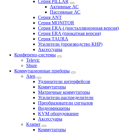
Серия PILLAR
Активные АС
Пассивные АС
Серия ANT
Серия MONITOR
Серия ERA-i (инсталляционная версия)
Серия ERA (прокатная версия)
Серия TAURA
Усилители (производство КНР)
Аксессуары
Конференц-системы
Televic
Shure
Коммутационные приборы
Aten
Удлинители интерфейсов
Коммутаторы
Матричные коммутаторы
Усилители-распределители
Преобразователи сигналов
Видеомикшеры
KVM оборудование
Аксессуары
Kramer
Коммутаторы