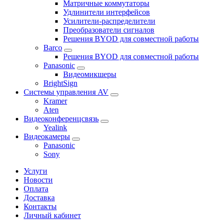
Матричные коммутаторы
Удлинители интерфейсов
Усилители-распределители
Преобразователи сигналов
Решения BYOD для совместной работы
Barco
Решения BYOD для совместной работы
Panasonic
Видеомикшеры
BrightSign
Системы управления AV
Kramer
Aten
Видеоконференцсвязь
Yealink
Видеокамеры
Panasonic
Sony
Услуги
Новости
Оплата
Доставка
Контакты
Личный кабинет