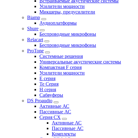
Встраиваемые акустические системы
Усилители мощности
Микшеры, предусилители
Biamp
Аудиоплатформы
Shure
Беспроводные микрофоны
Relacart
Беспроводные микрофоны
ProTone
Системные решения
Универсальные акустические системы
Компактная F серия
Усилители мощности
E серия
Te Серия
H серия
Сабвуферы
DS Proaudio
Активные АС
Пассивные АС
Серия CX
Активные АС
Пассивные АС
Комплекты