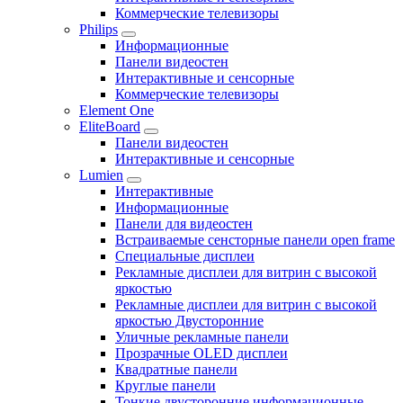
Коммерческие телевизоры
Philips
Информационные
Панели видеостен
Интерактивные и сенсорные
Коммерческие телевизоры
Element One
EliteBoard
Панели видеостен
Интерактивные и сенсорные
Lumien
Интерактивные
Информационные
Панели для видеостен
Встраиваемые сенсторные панели open frame
Специальные дисплеи
Рекламные дисплеи для витрин с высокой
яркостью
Рекламные дисплеи для витрин с высокой
яркостью Двусторонние
Уличные рекламные панели
Прозрачные OLED дисплеи
Квадратные панели
Круглые панели
Тонкие двусторонние информационные