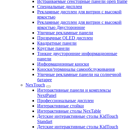
Встраиваемые сенсторные панели open frame
Специальные дисплеи
Рекламные дисплеи для витрин с высокой
яркостью
Рекламные дисплеи для витрин с высокой
яркостью Двусторонние
Уличные рекламные панели
Прозрачные OLED дисплеи
Квадратные панели
Круглые панели
Тонкие двусторонние информационные
панели
Информационные киоски
Киоски/терминалы самообслуживания
Уличные рекламные панели на солнечной
батарее
NexTouch
Интерактивные панели и комплексы
NextPanel
Профессиональные дисплеи
Интерактивные стойки
Интерактивные столы NexTable
Детские интерактивные столы KidTouch
Standart
Детские интерактивные столы KidTouch