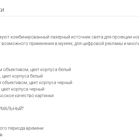
ки
зуют комбинированный лазерный источник света для проекции но
г возможного применения в музеях, для цифровой рекламы и мно
м объективом, цвет корпуса белый
, цвет корпуса белый
 объективом, цвет корпуса черный
 цвет корпуса черный
ысокое качество картинки:
НОРМАЛЬНЫЙ"
ного периода времени
ов