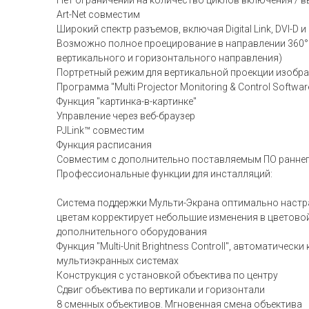
Нет ограничений на количество циклов включения / 
Art-Net совместим
Широкий спектр разъемов, включая Digital Link, DVI-D и
Возможно полное проецирование в направлении 360° б
вертикального и горизонтального направления)
Портретный режим для вертикальной проекции изобр
Программа "Multi Projector Monitoring & Control Soft
Функция "картинка-в-картинке"
Управление через веб-браузер
PJLink™ совместим
Функция расписания
Совместим с дополнительно поставляемым ПО раннег
Профессиональные функции для инсталляций:
Система поддержки Мульти-Экрана оптимально настраи
цветам корректирует небольшие изменения в цветово
дополнительного оборудования
Функция "Multi-Unit Brightness Controll", автоматиче
мультиэкранных системах
Конструкция с установкой объектива по центру
Сдвиг объектива по вертикали и горизонтали
8 сменных объективов. Мгновенная смена объектива