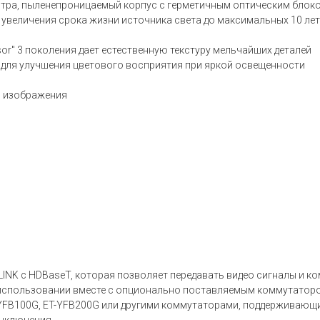
ьтра, пыленепроницаемый корпус с герметичным оптическим блок
я увеличения срока жизни источника света до максимальных 10 ле
ssor" 3 поколения дает естественную текстуру мельчайших деталей
е для улучшения цветового восприятия при яркой освещенности
" изображения
LINK c HDBaseT, которая позволяет передавать видео сигналы и к
и использовании вместе с опционально поставляемым коммутатор
YFB100G, ET-YFB200G или другими коммутаторами, поддерживающ