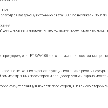
выключения
 HDMI
лагодаря лазерному источнику света: 360° по вертикали, 360° по
ажения
ware" для слежения и управления несколькими проекторами по локал
о предупреждения ET-SWA100 для отслеживания состояния проект
вает на несколько экранов: функция контроля яркости перекрыва
й гамме отдельных проекторов и процессор мульти-экрана может
ски корректирует разницу в яркости проекторов, вызванную старени