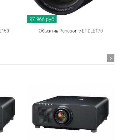
97 966 руб
289 44
E150
Объектив Panasonic ET-DLE170
Объ