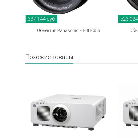
337 144 руб
523 024
Объектив Panasonic ET-DLE055
Объ
Похожие товары