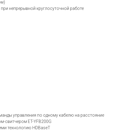
ом)
т при непрерывной круглосуточной работе
оманды управления по одному кабелю на расстояние
ом-свитчером ET-YFB200G
ими технологию HDBaseT