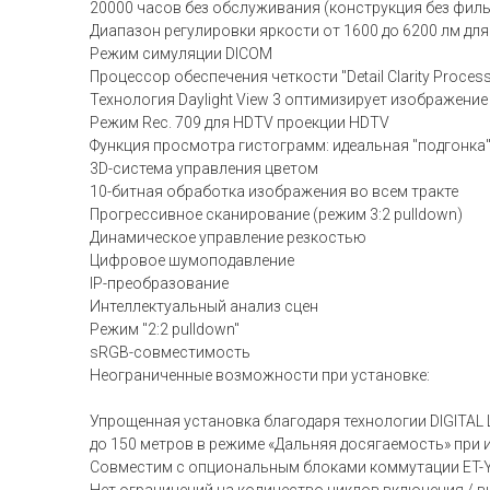
20000 часов без обслуживания (конструкция без фил
Диапазон регулировки яркости от 1600 до 6200 лм дл
Режим симуляции DICOM
Процессор обеспечения четкости "Detail Clarity Proce
Технология Daylight View 3 оптимизирует изображени
Режим Rec. 709 для HDTV проекции HDTV
Функция просмотра гистограмм: идеальная "подгонка
3D-cистема управления цветом
10-битная обработка изображения во всем тракте
Прогрессивное сканирование (режим 3:2 pulldown)
Динамическое управление резкостью
Цифровое шумоподавление
IP-преобразование
Интеллектуальный анализ сцен
Режим "2:2 pulldown"
sRGB-совместимость
Неограниченные возможности при установке:
Упрощенная установка благодаря технологии DIGITAL 
до 150 метров в режиме «Дальняя досягаемость» пр
Совместим с опциональным блоками коммутации ET-