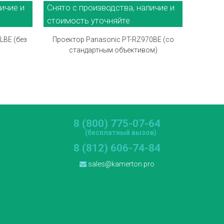
ичие и
Снято с производства, наличие и
Снято 
стоимость уточняйте
стоимо
LBE (без
Проектор Panasonic PT-RZ970BE (со
Проект
стандартным объективом)
с
8 (800) 775-07-64
(бесплатный вызов)
8 (812) 606-74-84
sales@kamerton.pro