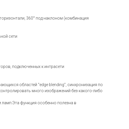
 горизонтали, 360° под наклоном (комбинация
ьной сети
оров, подключенных к интрасети
ющихся областей "edge blending", синхронизация по
 контролировать много изображений без какого-либо
ем ламп.Эта функция особенно полезна в