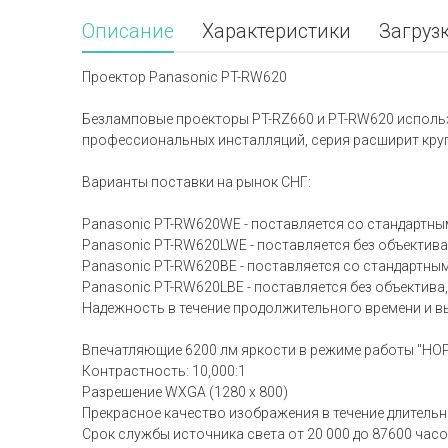
Описание
Характеристики
Загруз
Проектор Panasonic PT-RW620
Безламповые проекторы PT-RZ660 и PT-RW620 исполь
профессиональных инсталляций, серия расширит кру
Варианты поставки на рынок СНГ:
Panasonic PT-RW620WE - поставляется со стандартны
Panasonic PT-RW620LWE - поставляется без объектива
Panasonic PT-RW620BE - поставляется со стандартным
Panasonic PT-RW620LBE - поставляется без объектива,
Надежность в течение продолжительного времени и в
Впечатляющие 6200 лм яркости в режиме работы "
Контрастность: 10,000:1
Разрешение WXGA (1280 x 800)
Прекрасное качество изображения в течение длитель
Срок службы источника света от 20 000 до 87600 час