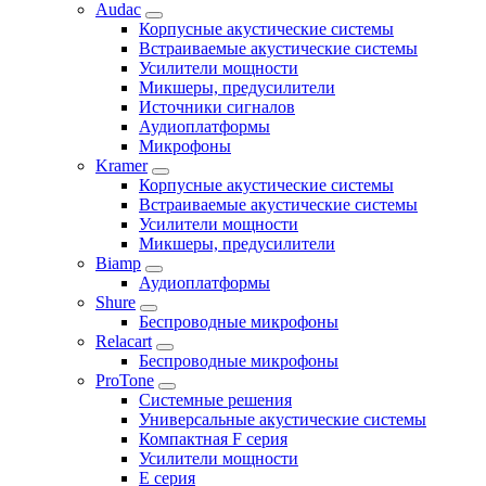
Audac
Корпусные акустические системы
Встраиваемые акустические системы
Усилители мощности
Микшеры, предусилители
Источники сигналов
Аудиоплатформы
Микрофоны
Kramer
Корпусные акустические системы
Встраиваемые акустические системы
Усилители мощности
Микшеры, предусилители
Biamp
Аудиоплатформы
Shure
Беспроводные микрофоны
Relacart
Беспроводные микрофоны
ProTone
Системные решения
Универсальные акустические системы
Компактная F серия
Усилители мощности
E серия