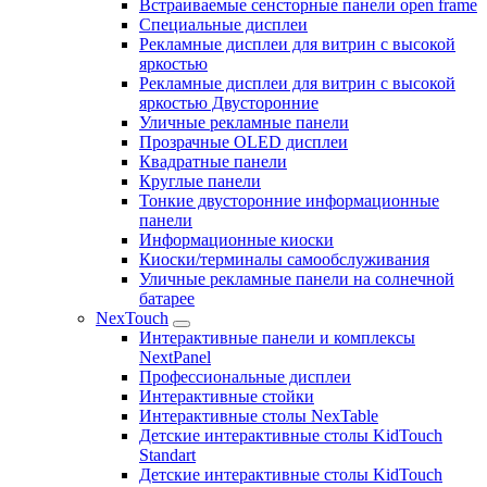
Встраиваемые сенсторные панели open frame
Специальные дисплеи
Рекламные дисплеи для витрин с высокой
яркостью
Рекламные дисплеи для витрин с высокой
яркостью Двусторонние
Уличные рекламные панели
Прозрачные OLED дисплеи
Квадратные панели
Круглые панели
Тонкие двусторонние информационные
панели
Информационные киоски
Киоски/терминалы самообслуживания
Уличные рекламные панели на солнечной
батарее
NexTouch
Интерактивные панели и комплексы
NextPanel
Профессиональные дисплеи
Интерактивные стойки
Интерактивные столы NexTable
Детские интерактивные столы KidTouch
Standart
Детские интерактивные столы KidTouch