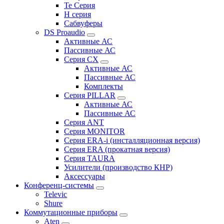
Te Серия
H серия
Сабвуферы
DS Proaudio
Активные АС
Пассивные АС
Серия CX
Активные АС
Пассивные АС
Комплекты
Серия PILLAR
Активные АС
Пассивные АС
Серия ANT
Серия MONITOR
Серия ERA-i (инсталляционная версия)
Серия ERA (прокатная версия)
Серия TAURA
Усилители (производство КНР)
Аксессуары
Конференц-системы
Televic
Shure
Коммутационные приборы
Aten