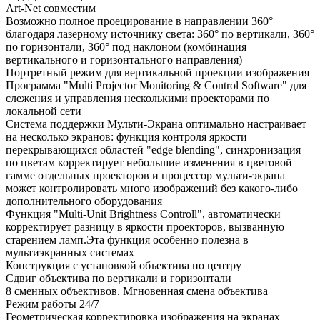
Art-Net совместим
Возможно полное проецирование в направлении 360°
благодаря лазерному источнику света: 360° по вертикали, 360°
по горизонтали, 360° под наклоном (комбинация
вертикального и горизонтального направления)
Портретный режим для вертикальной проекции изображения
Программа "Multi Projector Monitoring & Control Software" для
слежения и управления несколькими проекторами по
локальной сети
Система поддержки Мульти-Экрана оптимально настраивает
на несколько экранов: функция контроля яркости
перекрывающихся областей "edge blending", синхронизация
по цветам корректирует небольшие изменения в цветовой
гамме отдельных проекторов и процессор мульти-экрана
может контролировать много изображений без какого-либо
дополнительного оборудования
Функция "Multi-Unit Brightness Controll", автоматически
корректирует разницу в яркости проекторов, вызванную
старением ламп.Эта функция особенно полезна в
мультиэкранных системах
Конструкция с установкой объектива по центру
Сдвиг объектива по вертикали и горизонтали
8 сменных объективов. Мгновенная смена объектива
Режим работы 24/7
Геометрическая корректировка изображения на экранах