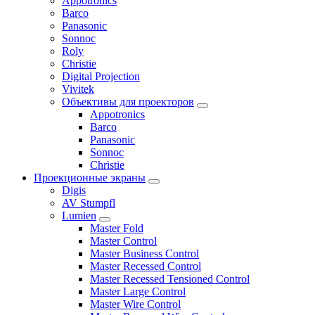
Appotronics
Barco
Panasonic
Sonnoc
Roly
Christie
Digital Projection
Vivitek
Объективы для проекторов
Appotronics
Barco
Panasonic
Sonnoc
Сhristie
Проекционные экраны
Digis
AV Stumpfl
Lumien
Master Fold
Master Control
Master Business Control
Master Recessed Control
Master Recessed Tensioned Control
Master Large Control
Master Wire Control