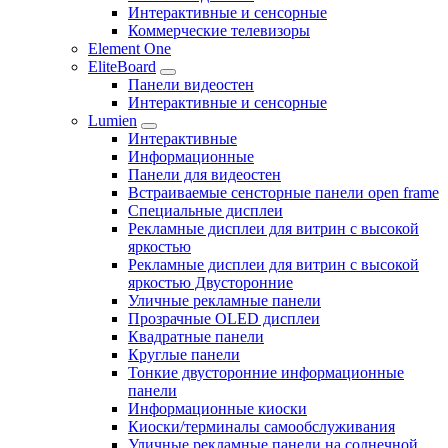
Интерактивные и сенсорные
Коммерческие телевизоры
Element One
EliteBoard
Панели видеостен
Интерактивные и сенсорные
Lumien
Интерактивные
Информационные
Панели для видеостен
Встраиваемые сенсторные панели open frame
Специальные дисплеи
Рекламные дисплеи для витрин с высокой
яркостью
Рекламные дисплеи для витрин с высокой
яркостью Двусторонние
Уличные рекламные панели
Прозрачные OLED дисплеи
Квадратные панели
Круглые панели
Тонкие двусторонние информационные
панели
Информационные киоски
Киоски/терминалы самообслуживания
Уличные рекламные панели на солнечной