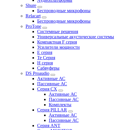
Аудиоплатформы
Shure
Беспроводные микрофоны
Relacart
Беспроводные микрофоны
ProTone
Системные решения
Универсальные акустические системы
Компактная F серия
Усилители мощности
E серия
Te Серия
H серия
Сабвуферы
DS Proaudio
Активные АС
Пассивные АС
Серия CX
Активные АС
Пассивные АС
Комплекты
Серия PILLAR
Активные АС
Пассивные АС
Серия ANT