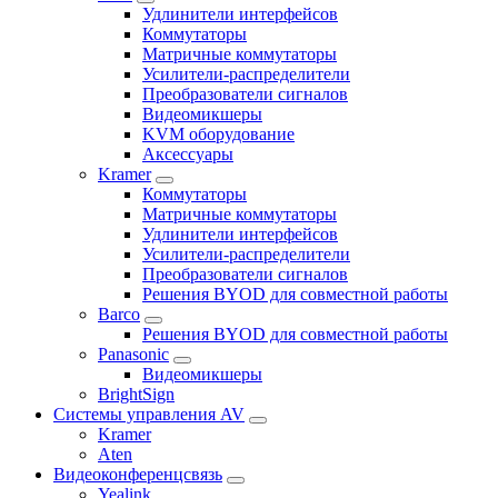
Удлинители интерфейсов
Коммутаторы
Матричные коммутаторы
Усилители-распределители
Преобразователи сигналов
Видеомикшеры
KVM оборудование
Аксессуары
Kramer
Коммутаторы
Матричные коммутаторы
Удлинители интерфейсов
Усилители-распределители
Преобразователи сигналов
Решения BYOD для совместной работы
Barco
Решения BYOD для совместной работы
Panasonic
Видеомикшеры
BrightSign
Системы управления AV
Kramer
Aten
Видеоконференцсвязь
Yealink