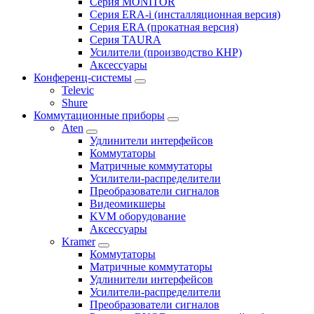
Серия MONITOR
Серия ERA-i (инсталляционная версия)
Серия ERA (прокатная версия)
Серия TAURA
Усилители (производство КНР)
Аксессуары
Конференц-системы
Televic
Shure
Коммутационные приборы
Aten
Удлинители интерфейсов
Коммутаторы
Матричные коммутаторы
Усилители-распределители
Преобразователи сигналов
Видеомикшеры
KVM оборудование
Аксессуары
Kramer
Коммутаторы
Матричные коммутаторы
Удлинители интерфейсов
Усилители-распределители
Преобразователи сигналов