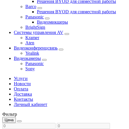
Решения BYOD для совместной работы
Barco
Решения BYOD для совместной работы
Panasonic
Видеомикшеры
BrightSign
Системы управления AV
Kramer
Aten
Видеоконференцсвязь
Yealink
Видеокамеры
Panasonic
Sony
Услуги
Новости
Оплата
Доставка
Контакты
Личный кабинет
Фильтр
Цена