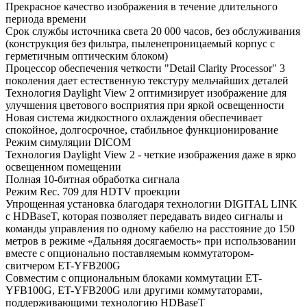
Прекрасное качество изображения в течение длительного
периода времени
Срок службы источника света 20 000 часов, без обслуживания
(конструкция без фильтра, пыленепроницаемый корпус с
герметичным оптическим блоком)
Процессор обеспечения четкости "Detail Clarity Processor" 3
поколения дает естественную текстуру мельчайших деталей
Технология Daylight View 2 оптимизирует изображение для
улучшения цветового восприятия при яркой освещенности
Новая система жидкостного охлаждения обеспечивает
спокойное, долгосрочное, стабильное функционирование
Режим симуляции DICOM
Технология Daylight View 2 - четкие изображения даже в ярко
освещенном помещении
Полная 10-битная обработка сигнала
Режим Rec. 709 для HDTV проекции
Упрощенная установка благодаря технологии DIGITAL LINK
c HDBaseT, которая позволяет передавать видео сигналы и
команды управления по одному кабелю на расстояние до 150
метров в режиме «Дальняя досягаемость» при использовании
вместе с опционально поставляемым коммутатором-
свитчером ET-YFB200G
Совместим с опциональным блоками коммутации ET-
YFB100G, ET-YFB200G или другими коммутаторами,
поддерживающими технологию HDBaseT