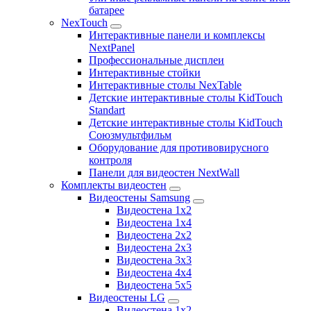
батарее
NexTouch
Интерактивные панели и комплексы
NextPanel
Профессиональные дисплеи
Интерактивные стойки
Интерактивные столы NexTable
Детские интерактивные столы KidTouch
Standart
Детские интерактивные столы KidTouch
Союзмультфильм
Оборудование для противовирусного
контроля
Панели для видеостен NextWall
Комплекты видеостен
Видеостены Samsung
Видеостена 1x2
Видеостена 1x4
Видеостена 2x2
Видеостена 2х3
Видеостена 3x3
Видеостена 4x4
Видеостена 5x5
Видеостены LG
Видеостена 1x2