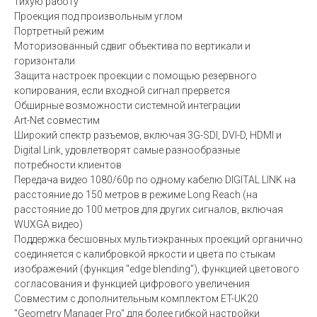
тихую работу
Проекция под произвольным углом
Портретный режим
Моторизованный сдвиг объектива по вертикали и
горизонтали
Защита настроек проекции с помощью резервного
копирования, если входной сигнал прервется
Обширные возможности системной интеграции
Art-Net совместим
Широкий спектр разъемов, включая 3G-SDI, DVI-D, HDMI и
Digital Link, удовлетворят самые разнообразные
потребности клиентов
Передача видео 1080/60p по одному кабелю DIGITAL LINK на
расстояние до 150 метров в режиме Long Reach (на
расстояние до 100 метров для других сигналов, включая
WUXGA видео)
Поддержка бесшовных мультиэкранных проекций органично
соединяется с калибровкой яркости и цвета по стыкам
изображений (функция "edge blending"), функцией цветового
согласования и функцией цифрового увеличения
Совместим с дополнительным комплектом ET-UK20
"Geometry Manager Pro" для более гибкой настройки