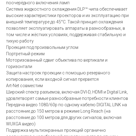
поочерёдного включения ламп
Система жидкостного охлаждения DLP™ чипа обеспечивает
высокие характеристики проекторов и их эксплуатацию при
внешней температуре до 45°C. Такой принцип охлаждения
позволяет эксплуатировать аппараты в разнообразных, в
том числе и жёстких условиях, поддерживая стабильную и
тихую работу
Проекция под произвольным углом
Портретный режим
Моторизованный сдвиг объектива по вертикали и
горизонтали
Защита настроек проекции с помощью резервного
копирования, если входной сигнал прервется
Art-Net совместим
Широкий спектр разъемов, включая DVI-D, HDMI и Digital Link,
удовлетворят самые разнообразные потребности клиентов
Передача видео 1080/60p по одному кабелю DIGITAL LINK на
расстояние до 150 метров в режиме Long Reach (на
расстояние до 100 метров для других сигналов, включая
WUXGA видео)
Поддержка мультиэкранных проекций органично