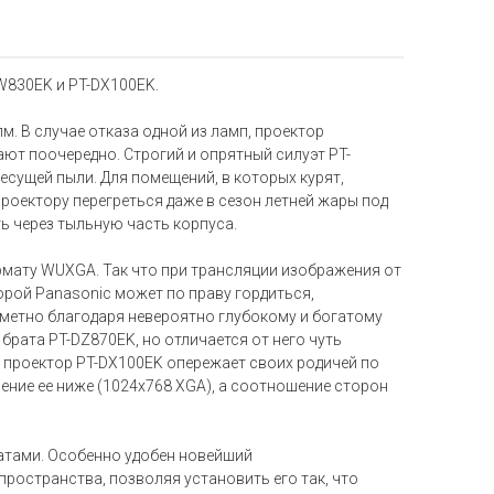
W830EK и PT-DX100EK.
. В случае отказа одной из ламп, проектор
ют поочередно. Строгий и опрятный силуэт PT-
сущей пыли. Для помещений, в которых курят,
оектору перегреться даже в сезон летней жары под
ть через тыльную часть корпуса.
рмату WUXGA. Так что при трансляции изображения от
рой Panasonic может по праву гордиться,
аметно благодаря невероятно глубокому и богатому
рата PT-DZ870EK, но отличается от него чуть
й проектор PT-DX100EK опережает своих родичей по
ешение ее ниже (1024x768 XGA), а соотношение сторон
атами. Особенно удобен новейший
ространства, позволяя установить его так, что