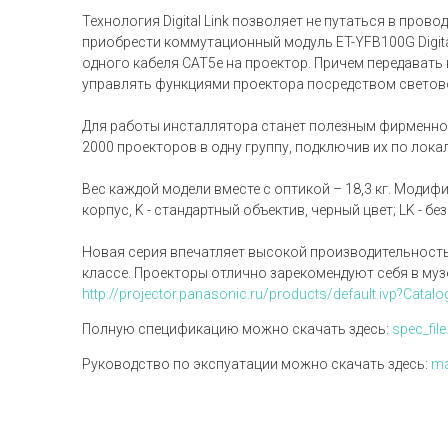
Технология Digital Link позволяет не путаться в пр
приобрести коммутационный модуль ET-YFB100G Digital
одного кабеля CAT5e на проектор. Причем передавать 
управлять функциями проектора посредством световог
Для работы инсталлятора станет полезным фирменное 
2000 проекторов в одну группу, подключив их по лока
Вес каждой модели вместе с оптикой – 18,3 кг. Модиф
корпус, K - стандартный объектив, черный цвет; LK - бе
Новая серия впечатляет высокой производительность
классе. Проекторы отлично зарекомендуют себя в муз
http://projector.panasonic.ru/products/default.ivp?Catal
Полную спецификацию можно скачать здесь:
spec_file
Руководство по экспуатации можно скачать здесь:
ma