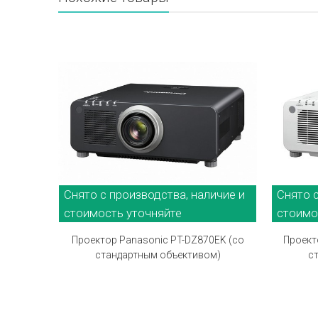
Снято с производства, наличие и
Снято с
стоимость уточняйте
стоимо
Проектор Panasonic PT-DZ870EK (со
Проект
стандартным объективом)
с