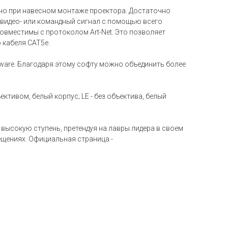
обно при навесном монтаже проектора. Достаточно
-, видео- или командный сигнал с помощью всего
совместимы с протоколом Art-Net. Это позволяет
 кабеля CAT5e.
tware. Благодаря этому софту можно объединить более
ктивом, белый корпус; LE - без объектива, белый
высокую ступень, претендуя на лавры лидера в своем
ещениях. Официальная страница -