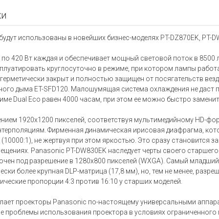
ки
удут использованы в новейших бизнес-моделях PT-DZ870EK, PT-D
о 420 Вт каждая и обеспечивает мощный световой поток в 8500 лм
плуатировать круглосуточно в режиме, при котором лампы работа
герметически закрыт и полностью защищен от посягательств везде
ного дыма ET-SFD120. Малошумящая система охлаждения не даст пр
име Dual Eco равен 4000 часам, при этом ее можно быстро замени
шением 1920x1200 пикселей, соответствуя мультимедийному HD-фо
интерполяциям. Фирменная динамическая ирисовая диафрагма, кото
10000:1), не жертвуя при этом яркостью. Это сразу становится з
ениях. Panasonic PT-DW830EK наследует черты своего старшего б
точен под разрешение в 1280x800 пикселей (WXGA). Самый младши
ески более крупная DLP-матрица (17,8 мм), но, тем не менее, разр
еские пропорции 4:3 против 16:10 у старших моделей.
елает проекторы Panasonic по-настоящему универсальными аппар
е проблемы использования проектора в условиях ограниченного п