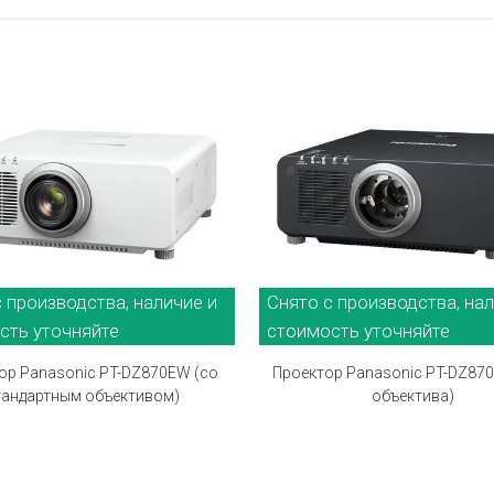
 производства, наличие и
Снято с производства, нал
сть уточняйте
стоимость уточняйте
ор Panasonic PT-DZ870EW (со
Проектор Panasonic PT-DZ870
тандартным объективом)
объектива)