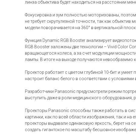
линза объектива будет находиться на расстоянии мен
Фокусировка и зум полностью моторизованы, поэтому 
не требует скрупулезной точности, так как объектив м
модели поворачивается на 360° в вертикальной плоско
Функция Dynamic RGB Booster анализирует видеопоток
RGB Booster заложены две технологии – Vivid Color Co
вращающегося колеса, а за счет модуляции мощности 
лампы. В итоге на выходе получаются невообразимо к
Проектор работает с цветом глубиной 10-бит и умеет пе
настроит баланс белого в соответствии с условиями 
Разработчики Panasonic предусмотрели режим портре
выступить даже в роли медицинского оборудования, р
Проекторы Panasonic способны также работать в сис
картинки, как по всей области изображения, так и на 
проекторы выдавали одинаковую яркость, берет на себ
создать гигантское по масштабу бесшовное изображе