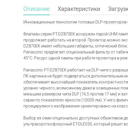
Описание
Характеристики
Загруз
Инновационные технологии топовых DLP-проекторов б
Флагман серии PT-DZ870EK вооружен парой UHM ламп п
продолжает работать на второй. Проектор можно экс
DZ870EK имеет небольшие габариты, оптический блок 
Panasonic предлагает опциональный фильтр от табач
45°C. Ресурс одной лампы при работе проектора в реж
Panasonic PT-DZ870EK работает на DLP-чипе с разре
ПК картинка не будет подвергаться дополнительным 
обеспечивает высочайший показатель контрастности (
уровню черного, возможному даже в освещенных помещ
меньшим размером чипа DLP (16,5 против 17 мм) и за
серии по показателю яркости (10000 лм). У него физич
проецируемого изображения ориентировано на классич
Выбор из семи опционально доступных объективов д
ультракороткофокусный ET-DLE030, который решит вс