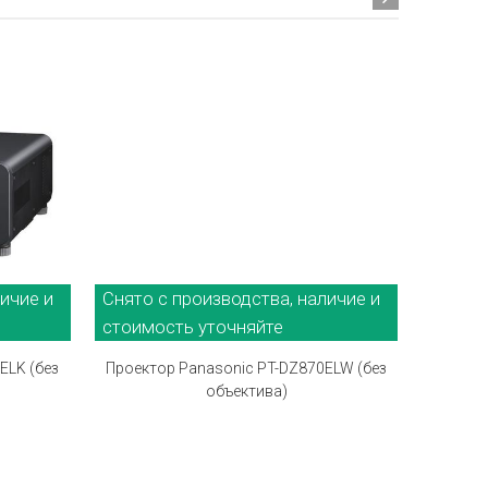
ичие и
Снято с производства, наличие и
Снято 
стоимость уточняйте
стоимо
ELK (без
Проектор Panasonic PT-DZ870ELW (без
Проек
объектива)
с