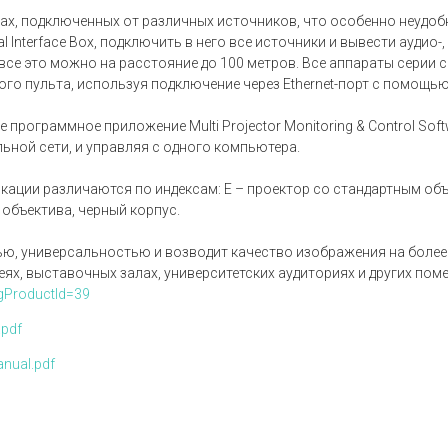
оводах, подключенных от различных источников, что особенно неуд
 Interface Box, подключить в него все источники и вывести аудио
все это можно на расстояние до 100 метров. Все аппараты серии 
о пульта, используя подключение через Ethernet-порт с помощью
программное приложение Multi Projector Monitoring & Control Sof
льной сети, и управляя с одного компьютера.
икации различаются по индексам: E – проектор со стандартным объе
з объектива, черный корпус.
ю, универсальностью и возводит качество изображения на более 
еях, выставочных залах, университетских аудиториях и других пом
ogProductId=39
.pdf
nual.pdf