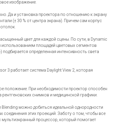
мовое изображение.
жно. Да и установка проектора по отношению к экрану
нтали (± 30 % от центра экрана). Причем сам корпус
потолок.
асыщенный цвет для каждой сцены. По сути, в Dynamic
0%-м использованием площадей цветовых сегментов
о) подбирается определенная интенсивность света
sor 3 работает система Daylight View 2, которая
ное положение. При необходимости проектор способен
а рентгеновских снимков и медицинской графики.
e Blending можно добиться идеальной однородности
ах соединения этих проекций. Заботу о том, чтобы все
есс мультиэкранный процессор, который помогает