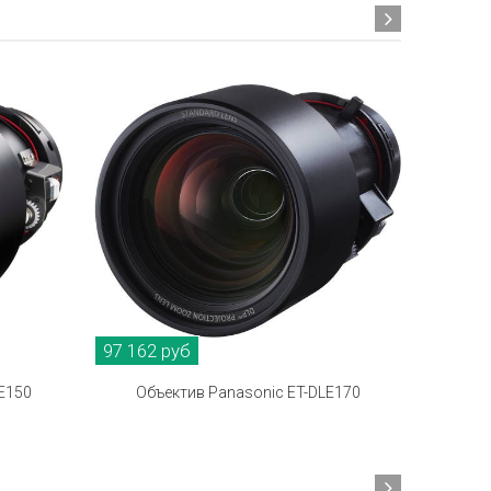
97 162 руб
287 06
E150
Объектив Panasonic ET-DLE170
Объ