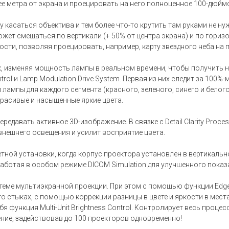
ее метра от экрана и проецировать на него полноценное 100-дюй
касаться объектива и тем более что-то крутить там руками не ну
ожет смещаться по вертикали (+ 50% от центра экрана) и по горизо
сти, позволяя проецировать, например, карту звездного неба на 
, изменяя мощность лампы в реальном времени, чтобы получить н
ntrol и Lamp Modulation Drive System. Первая из них следит за 10
лампы для каждого сегмента (красного, зеленого, синего и белог
расивые и насыщенные яркие цвета.
редавать активное 3D-изображение. В связке с Detail Clarity Proces
внешнего освещения и усилит восприятие цвета.
тной установки, когда корпус проектора установлен в вертикаль
аботая в особом режиме DICOM Simulation для улучшенного показ
теме мультиэкранной проекции. При этом с помощью функции Edg
его стыках, с помощью коррекции разницы в цвете и яркости в мест
я функция Multi-Unit Brightness Control. Контролирует весь проц
ние, задействовав до 100 проекторов одновременно!