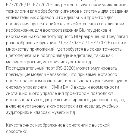
EZ770ZE / PT-EZ770ZLE щедро использует свои уникальные
технологии для обработки сигналов и системы для создания
увлекательных образов. Это идеальный проектор для
проведения презентаций с высокой степенью детализации
изображения, для воспроизведения Blu-ray дисков и
изображений более популярного HD-разрешения. Предлагая
разнообразные функции, PT-EZ770ZE / PT-EZ770ZLE готов к
множеству приложений, где требуется высокая точность
цветопередачи и воспроизведение деталей, таких как
машиностроение, история искусства и т.д.
Последовательный порт (RS-232C) может эмулировать
предыдущие модели Panasonic, что при замене старого
проектора новым позволяет использовать уже имеющуюся
систему управления. HDMI и DVI-D входы и возможности
дистанционного управления проектором позволяют
использовать его для решения широкого диапазона задач,
включая установку в кинотеатрах и кинозалах, учебных
аудиториях и классах, музеях и т.д.
Качественное изображение в сочетании с высокой
яркостью: