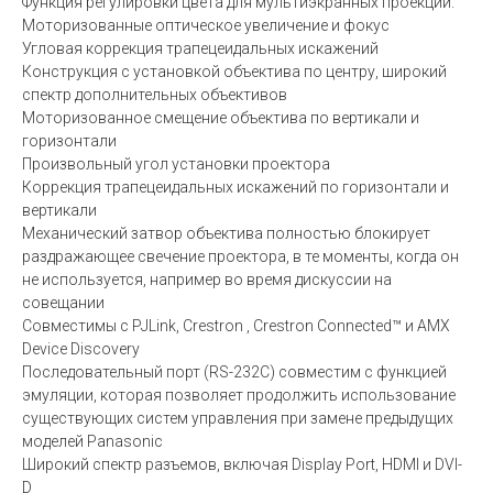
Функция регулировки цвета для мультиэкранных проекций.
Моторизованные оптическое увеличение и фокус
Угловая коррекция трапецеидальных искажений
Конструкция с установкой объектива по центру, широкий
спектр дополнительных объективов
Моторизованное смещение объектива по вертикали и
горизонтали
Произвольный угол установки проектора
Коррекция трапецеидальных искажений по горизонтали и
вертикали
Механический затвор объектива полностью блокирует
раздражающее свечение проектора, в те моменты, когда он
не используется, например во время дискуссии на
совещании
Совместимы с PJLink, Crestron , Crestron Connected™ и AMX
Device Discovery
Последовательный порт (RS-232C) совместим с функцией
эмуляции, которая позволяет продолжить использование
существующих систем управления при замене предыдущих
моделей Panasonic
Широкий спектр разъемов, включая Display Port, HDMI и DVI-
D