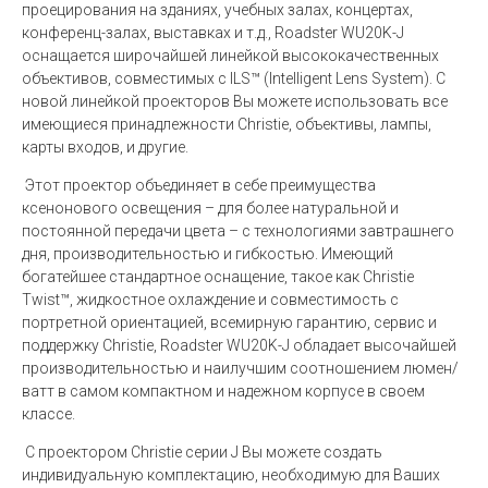
проецирования на зданиях, учебных залах, концертах,
конференц-залах, выставках и т.д., Roadster WU20K-J
оснащается широчайшей линейкой высококачественных
объективов, совместимых с ILS™ (Intelligent Lens System). С
новой линейкой проекторов Вы можете использовать все
имеющиеся принадлежности Christie, объективы, лампы,
карты входов, и другие.
Этот проектор объединяет в себе преимущества
ксенонового освещения – для более натуральной и
постоянной передачи цвета – с технологиями завтрашнего
дня, производительностью и гибкостью. Имеющий
богатейшее стандартное оснащение, такое как Christie
Twist™, жидкостное охлаждение и совместимость с
портретной ориентацией, всемирную гарантию, сервис и
поддержку Christie, Roadster WU20K-J обладает высочайшей
производительностью и наилучшим соотношением люмен/
ватт в самом компактном и надежном корпусе в своем
классе.
С проектором Christie серии J Вы можете создать
индивидуальную комплектацию, необходимую для Ваших