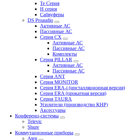
Te Серия
H серия
Сабвуферы
DS Proaudio
Активные АС
Пассивные АС
Серия CX
Активные АС
Пассивные АС
Комплекты
Серия PILLAR
Активные АС
Пассивные АС
Серия ANT
Серия MONITOR
Серия ERA-i (инсталляционная версия)
Серия ERA (прокатная версия)
Серия TAURA
Усилители (производство КНР)
Аксессуары
Конференц-системы
Televic
Shure
Коммутационные приборы
Aten