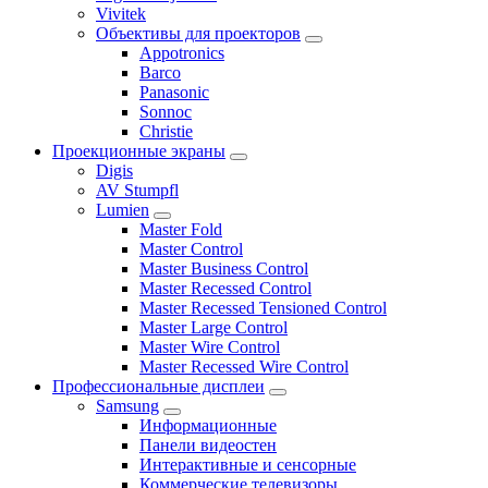
Vivitek
Объективы для проекторов
Appotronics
Barco
Panasonic
Sonnoc
Сhristie
Проекционные экраны
Digis
AV Stumpfl
Lumien
Master Fold
Master Control
Master Business Control
Master Recessed Control
Master Recessed Tensioned Control
Master Large Control
Master Wire Control
Master Recessed Wire Control
Профессиональные дисплеи
Samsung
Информационные
Панели видеостен
Интерактивные и сенсорные
Коммерческие телевизоры