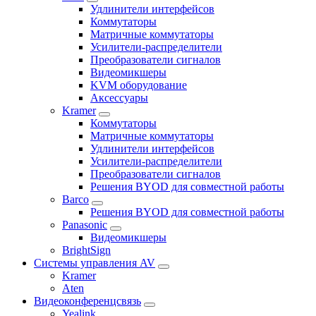
Удлинители интерфейсов
Коммутаторы
Матричные коммутаторы
Усилители-распределители
Преобразователи сигналов
Видеомикшеры
KVM оборудование
Аксессуары
Kramer
Коммутаторы
Матричные коммутаторы
Удлинители интерфейсов
Усилители-распределители
Преобразователи сигналов
Решения BYOD для совместной работы
Barco
Решения BYOD для совместной работы
Panasonic
Видеомикшеры
BrightSign
Системы управления AV
Kramer
Aten
Видеоконференцсвязь
Yealink