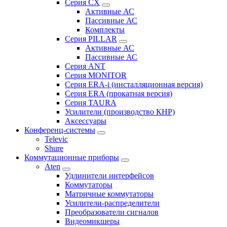
Серия CX
Активные АС
Пассивные АС
Комплекты
Серия PILLAR
Активные АС
Пассивные АС
Серия ANT
Серия MONITOR
Серия ERA-i (инсталляционная версия)
Серия ERA (прокатная версия)
Серия TAURA
Усилители (производство КНР)
Аксессуары
Конференц-системы
Televic
Shure
Коммутационные приборы
Aten
Удлинители интерфейсов
Коммутаторы
Матричные коммутаторы
Усилители-распределители
Преобразователи сигналов
Видеомикшеры