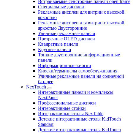
Встраиваемые сенсторные панели open frame
Специальные дисплеи
Рекламные дисплеи для витрин с высокой
яркостью
Рекламные дисплеи для витрин с высокой
яркостью Двусторонние
Уличные рекламные панели
Прозрачные OLED дисплеи
Квадратные панели
Круглые панели
Тонкие двусторонние информационные
панели
Информационные киоски
Киоски/терминалы самообслуживания
Уличные рекламные панели на солнечной
батарее
NexTouch
Интерактивные панели и комплексы
NextPanel
Профессиональные дисплеи
Интерактивные стойки
Интерактивные столы NexTable
Детские интерактивные столы KidTouch
Standart
Детские интерактивные столы KidTouch