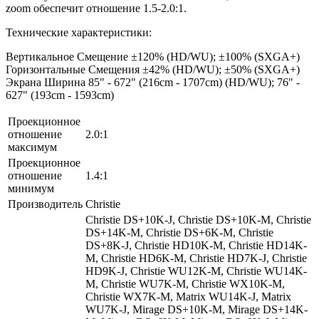
zoom обеспечит отношение 1.5-2.0:1.
Технические характеристики:
Вертикальное Смещение ±120% (HD/WU); ±100% (SXGA+)
Горизонтальные Смещения ±42% (HD/WU); ±50% (SXGA+)
Экрана Ширина 85" - 672" (216cm - 1707cm) (HD/WU); 76" -
627" (193cm - 1593cm)
Проекционное
отношение
2.0:1
максимум
Проекционное
отношение
1.4:1
минимум
Производитель
Christie
Christie DS+10K-J, Christie DS+10K-M, Christie
DS+14K-M, Christie DS+6K-M, Christie
DS+8K-J, Christie HD10K-M, Christie HD14K-
M, Christie HD6K-M, Christie HD7K-J, Christie
HD9K-J, Christie WU12K-M, Christie WU14K-
M, Christie WU7K-M, Christie WX10K-M,
Christie WX7K-M, Matrix WU14K-J, Matrix
WU7K-J, Mirage DS+10K-M, Mirage DS+14K-