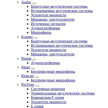
Audac
Корпусные акустические системы
Встраиваемые акустические системы
Усилители мощности
Микшеры, предусилители
Источники сигналов
Аудиоплатформы
Микрофоны
Kramer
Корпусные акустические системы
Встраиваемые акустические системы
Усилители мощности
Микшеры, предусилители
Biamp
Аудиоплатформы
Shure
Беспроводные микрофоны
Relacart
Беспроводные микрофоны
ProTone
Системные решения
Универсальные акустические системы
Компактная F серия
Усилители мощности
E серия