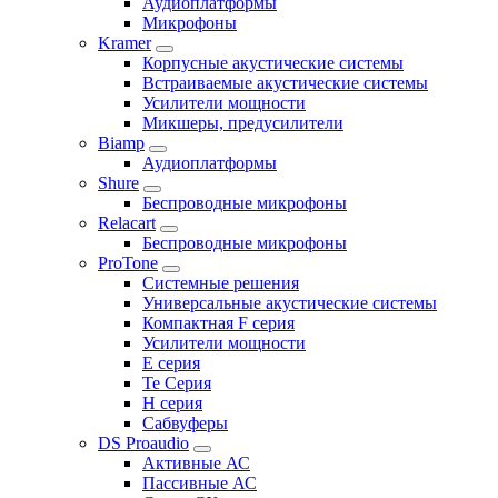
Аудиоплатформы
Микрофоны
Kramer
Корпусные акустические системы
Встраиваемые акустические системы
Усилители мощности
Микшеры, предусилители
Biamp
Аудиоплатформы
Shure
Беспроводные микрофоны
Relacart
Беспроводные микрофоны
ProTone
Системные решения
Универсальные акустические системы
Компактная F серия
Усилители мощности
E серия
Te Серия
H серия
Сабвуферы
DS Proaudio
Активные АС
Пассивные АС