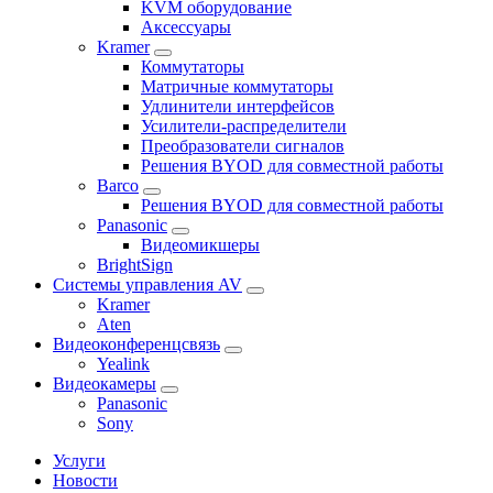
KVM оборудование
Аксессуары
Kramer
Коммутаторы
Матричные коммутаторы
Удлинители интерфейсов
Усилители-распределители
Преобразователи сигналов
Решения BYOD для совместной работы
Barco
Решения BYOD для совместной работы
Panasonic
Видеомикшеры
BrightSign
Системы управления AV
Kramer
Aten
Видеоконференцсвязь
Yealink
Видеокамеры
Panasonic
Sony
Услуги
Новости