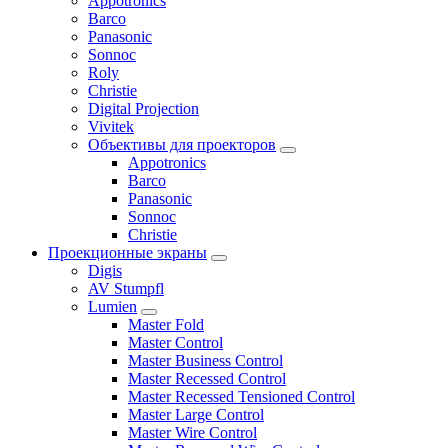
Appotronics
Barco
Panasonic
Sonnoc
Roly
Christie
Digital Projection
Vivitek
Объективы для проекторов
Appotronics
Barco
Panasonic
Sonnoc
Сhristie
Проекционные экраны
Digis
AV Stumpfl
Lumien
Master Fold
Master Control
Master Business Control
Master Recessed Control
Master Recessed Tensioned Control
Master Large Control
Master Wire Control