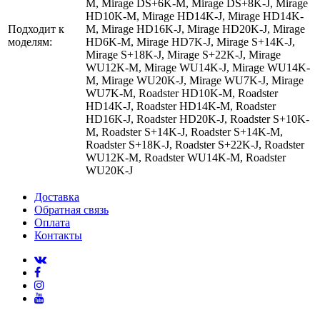
M, Mirage DS+6K-M, Mirage DS+8K-J, Mirage
HD10K-M, Mirage HD14K-J, Mirage HD14K-
Подходит к
M, Mirage HD16K-J, Mirage HD20K-J, Mirage
моделям:
HD6K-M, Mirage HD7K-J, Mirage S+14K-J,
Mirage S+18K-J, Mirage S+22K-J, Mirage
WU12K-M, Mirage WU14K-J, Mirage WU14K-
M, Mirage WU20K-J, Mirage WU7K-J, Mirage
WU7K-M, Roadster HD10K-M, Roadster
HD14K-J, Roadster HD14K-M, Roadster
HD16K-J, Roadster HD20K-J, Roadster S+10K-
M, Roadster S+14K-J, Roadster S+14K-M,
Roadster S+18K-J, Roadster S+22K-J, Roadster
WU12K-M, Roadster WU14K-M, Roadster
WU20K-J
Доставка
Обратная связь
Оплата
Контакты