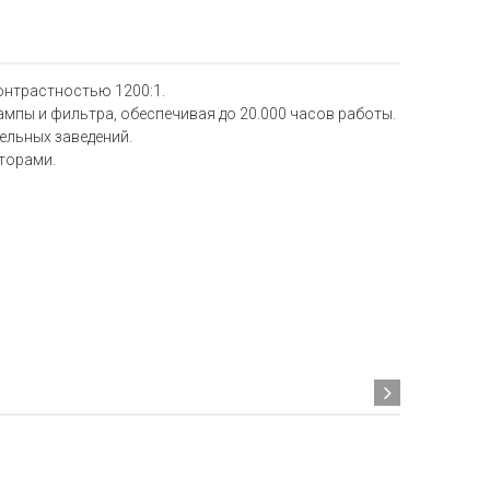
онтрастностью 1200:1.
мпы и фильтра, обеспечивая до 20.000 часов работы.
ельных заведений.
торами.