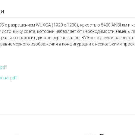
ки
S с разрешением WUXGA (1920 x 1200), яркостью 5400 ANSI лм и к
источнику света, который избавляет от необходимости замены ла
деально подходит для конференц-залов, ВУЗов, музеев и развлекат
 равномерного изображения в конфигурации с несколькими проек
.pdf
nual.pdf