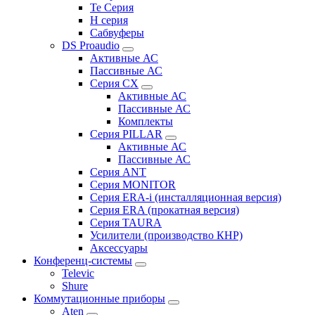
Te Серия
H серия
Сабвуферы
DS Proaudio
Активные АС
Пассивные АС
Серия CX
Активные АС
Пассивные АС
Комплекты
Серия PILLAR
Активные АС
Пассивные АС
Серия ANT
Серия MONITOR
Серия ERA-i (инсталляционная версия)
Серия ERA (прокатная версия)
Серия TAURA
Усилители (производство КНР)
Аксессуары
Конференц-системы
Televic
Shure
Коммутационные приборы
Aten