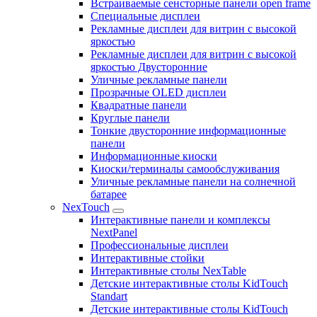
Встраиваемые сенсторные панели open frame
Специальные дисплеи
Рекламные дисплеи для витрин с высокой
яркостью
Рекламные дисплеи для витрин с высокой
яркостью Двусторонние
Уличные рекламные панели
Прозрачные OLED дисплеи
Квадратные панели
Круглые панели
Тонкие двусторонние информационные
панели
Информационные киоски
Киоски/терминалы самообслуживания
Уличные рекламные панели на солнечной
батарее
NexTouch
Интерактивные панели и комплексы
NextPanel
Профессиональные дисплеи
Интерактивные стойки
Интерактивные столы NexTable
Детские интерактивные столы KidTouch
Standart
Детские интерактивные столы KidTouch