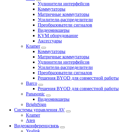
Удлинители интерфейсов
Коммутаторы
Матричные коммутаторы
Усилители-распределители
Преобразователи сигналов
Видеомикшеры
KVM оборудование
Аксессуары
Kramer
Коммутаторы
Матричные коммутаторы
Удлинители интерфейсов
Усилители-распределители
Преобразователи сигналов
Решения BYOD для совместной работы
Barco
Решения BYOD для совместной работы
Panasonic
Видеомикшеры
BrightSign
Системы управления AV
Kramer
Aten
Видеоконференцсвязь
Yealink