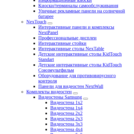
Информационные киоски
Киоски/терминалы самообслуживания
Уличные рекламные панели на солнечной
батарее
NexTouch
Интерактивные панели и комплексы
NextPanel
Профессиональные дисплеи
Интерактивные стойки
Интерактивные столы NexTable
Детские интерактивные столы KidTouch
Standart
Детские интерактивные столы KidTouch
Союзмультфильм
Оборудование для противовирусного
контроля
Панели для видеостен NextWall
Комплекты видеостен
Видеостены Samsung
Видеостена 1x2
Видеостена 1x4
Видеостена 2x2
Видеостена 2х3
Видеостена 3x3
Видеостена 4x4