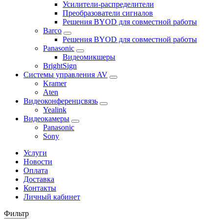
Усилители-распределители
Преобразователи сигналов
Решения BYOD для совместной работы
Barco
Решения BYOD для совместной работы
Panasonic
Видеомикшеры
BrightSign
Системы управления AV
Kramer
Aten
Видеоконференцсвязь
Yealink
Видеокамеры
Panasonic
Sony
Услуги
Новости
Оплата
Доставка
Контакты
Личный кабинет
Фильтр