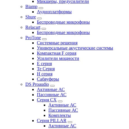
Микшеры, предусилители
Biamp
Аудиоплатформы
Shure
Беспроводные микрофоны
Relacart
Беспроводные микрофоны
ProTone
Системные решения
Универсальные акустические системы
Компактная F серия
Усилители мощности
E серия
Te Серия
H серия
Сабвуферы
DS Proaudio
Активные АС
Пассивные АС
Серия CX
Активные АС
Пассивные АС
Комплекты
Серия PILLAR
Активные АС