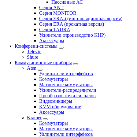
Пассивные АС
Серия ANT
Серия MONITOR
Серия ERA-i (инсталляционная версия)
Серия ERA (прокатная версия)
Серия TAURA
Усилители (производство КНР)
Аксессуары
Конференц-системы
Televic
Shure
Коммутационные приборы
Aten
Удлинители интерфейсов
Коммутаторы
Матричные коммутаторы
Усилители-распределители
Преобразователи сигналов
Видеомикшеры
KVM оборудование
Аксессуары
Kramer
Коммутаторы
Матричные коммутаторы
Удлинители интерфейсов