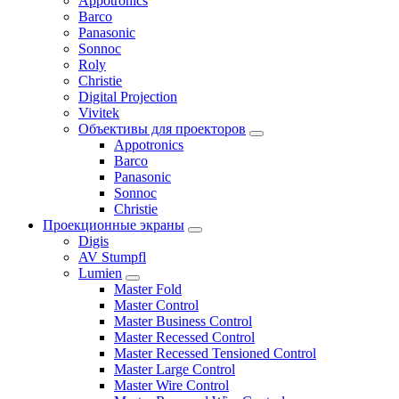
Appotronics
Barco
Panasonic
Sonnoc
Roly
Christie
Digital Projection
Vivitek
Объективы для проекторов
Appotronics
Barco
Panasonic
Sonnoc
Сhristie
Проекционные экраны
Digis
AV Stumpfl
Lumien
Master Fold
Master Control
Master Business Control
Master Recessed Control
Master Recessed Tensioned Control
Master Large Control
Master Wire Control