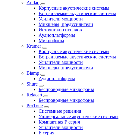
Audac
Корпусные акустические системы
Встраиваемые акустические системы
Усилители мощности
Микшеры, предусилители
Источники сигналов
Аудиоплатформы
Микрофоны
Kramer
Корпусные акустические системы
Встраиваемые акустические системы
Усилители мощности
Микшеры, предусилители
Biamp
Аудиоплатформы
Shure
Беспроводные микрофоны
Relacart
Беспроводные микрофоны
ProTone
Системные решения
Универсальные акустические системы
Компактная F серия
Усилители мощности
E серия