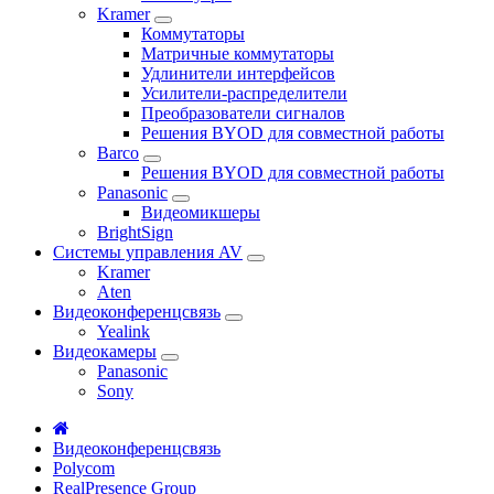
Kramer
Коммутаторы
Матричные коммутаторы
Удлинители интерфейсов
Усилители-распределители
Преобразователи сигналов
Решения BYOD для совместной работы
Barco
Решения BYOD для совместной работы
Panasonic
Видеомикшеры
BrightSign
Системы управления AV
Kramer
Aten
Видеоконференцсвязь
Yealink
Видеокамеры
Panasonic
Sony
Видеоконференцсвязь
Polycom
RealPresence Group