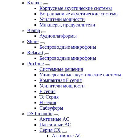
Kramer
Корпусные акустические системы
Встраиваемые акустические системы
Усилители мощности
Микшеры, предусилители
Biamp
Аудиоплатформы
Shure
Беспроводные микрофоны
Relacart
Беспроводные микрофоны
ProTone
Системные решения
Универсальные акустические системы
Компактная F серия
Усилители мощности
E серия
Te Серия
H серия
Сабвуферы
DS Proaudio
Активные АС
Пассивные АС
Серия CX
Активные АС