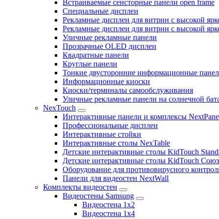
Встраиваемые сенсторные панели open frame
Специальные дисплеи
Рекламные дисплеи для витрин с высокой ярк
Рекламные дисплеи для витрин с высокой яр
Уличные рекламные панели
Прозрачные OLED дисплеи
Квадратные панели
Круглые панели
Тонкие двусторонние информационные пане
Информационные киоски
Киоски/терминалы самообслуживания
Уличные рекламные панели на солнечной бат
NexTouch
Интерактивные панели и комплексы NextPane
Профессиональные дисплеи
Интерактивные стойки
Интерактивные столы NexTable
Детские интерактивные столы KidTouch Stand
Детские интерактивные столы KidTouch Сою
Оборудование для противовирусного контрол
Панели для видеостен NextWall
Комплекты видеостен
Видеостены Samsung
Видеостена 1x2
Видеостена 1x4