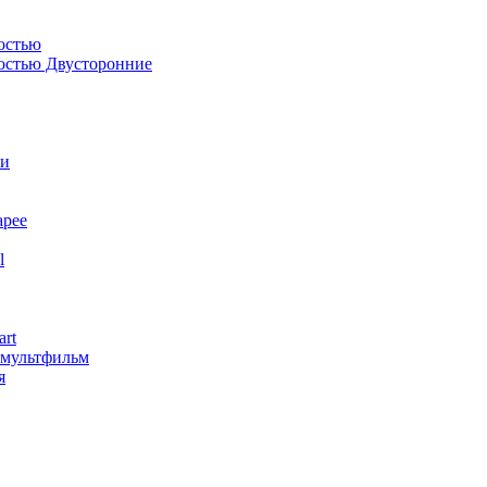
остью
костью Двусторонние
ли
арее
l
art
змультфильм
я