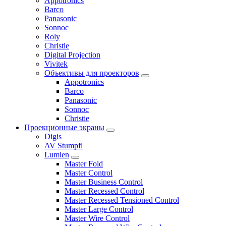
Appotronics
Barco
Panasonic
Sonnoc
Roly
Christie
Digital Projection
Vivitek
Объективы для проекторов
Appotronics
Barco
Panasonic
Sonnoc
Сhristie
Проекционные экраны
Digis
AV Stumpfl
Lumien
Master Fold
Master Control
Master Business Control
Master Recessed Control
Master Recessed Tensioned Control
Master Large Control
Master Wire Control