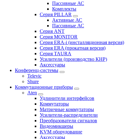
Пассивные АС
Комплекты
Серия PILLAR
Активные АС
Пассивные АС
Серия ANT
Серия MONITOR
Серия ERA-i (инсталляционная версия)
Серия ERA (прокатная версия)
Серия TAURA
Усилители (производство КНР)
Аксессуары
Конференц-системы
Televic
Shure
Коммутационные приборы
Aten
Удлинители интерфейсов
Коммутаторы
Матричные коммутаторы
Усилители-распределители
Преобразователи сигналов
Видеомикшеры
KVM оборудование
Аксессуары