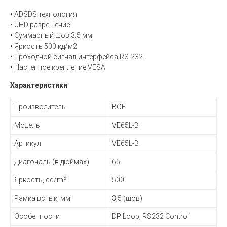
• ADSDS технология
• UHD разрешение
• Суммарный шов 3.5 мм
• Яркость 500 кд/м2
• Проходной сигнал интерфейса RS-232
• Настенное крепление VESA
Характеристики
Производитель
BOE
Модель
VE65L-B
Артикул
VE65L-B
Диагональ (в дюймах)
65
Яркость, cd/m²
500
Рамка встык, мм
3,5 (шов)
Особенности
DP Loop, RS232 Control