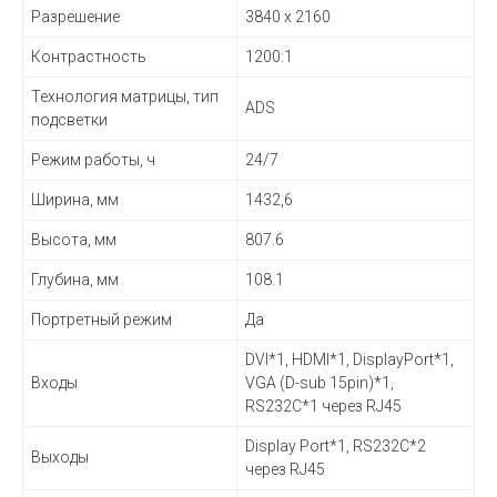
Разрешение
3840 x 2160
Контрастность
1200:1
Технология матрицы, тип
ADS
подсветки
Режим работы, ч
24/7
Ширина, мм
1432,6
Высота, мм
807.6
Глубина, мм
108.1
Портретный режим
Да
DVI*1, HDMI*1, DisplayPort*1,
Входы
VGA (D-sub 15pin)*1,
RS232С*1 через RJ45
Display Port*1, RS232С*2
Выходы
через RJ45