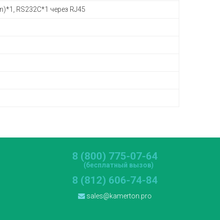
in)*1, RS232С*1 через RJ45
8 (800) 775-07-64
(бесплатный вызов)
8 (812) 606-74-84
sales@kamerton.pro