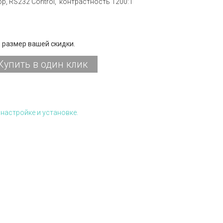
p, RS232 Control, к
онтрастность 1200:1
 размер вашей скидки.
Купить в один клик
настройке и установке.