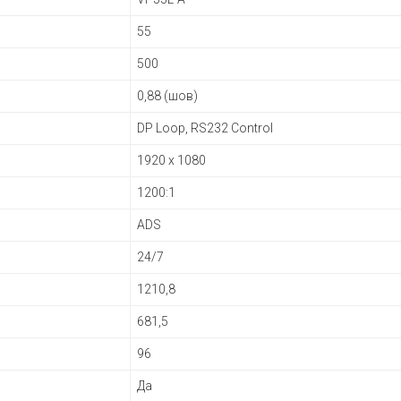
55
500
0,88 (шов)
DP Loop, RS232 Control
1920 x 1080
1200:1
ADS
24/7
1210,8
681,5
96
Да