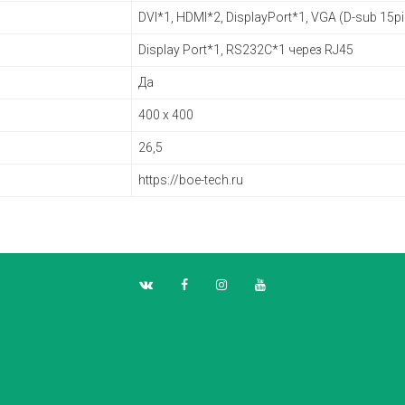
DVI*1, HDMI*2, DisplayPort*1, VGA (D-sub 15p
Display Port*1, RS232С*1 через RJ45
Да
400 x 400
26,5
https://boe-tech.ru