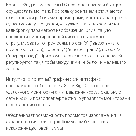
Кронштейн для видеостены LG позволяет легко и быстро
осущесвлять монтаж. Поскольку все панели отличаются
одинаковыми рабочими параметрами, монтаж и настройка
существенно упрощается, не нужно тратить времени на
калибровку параметров изображения. Ориентацию
плоскости смонтированной видеостены можно
отрегулировать по трем осям: по оси "x" ("вверх-вниз" с
помощью винтов); по оси "y" ("влево-вправо"); по оси "z"
("вперед-назад"). При этом положение отдельных панелей
регулируется так, чтобы между ними не было ни малейшего
зазора.
Интуитивно понятный графический интерфейс
программного обеспечения SuperSign C на основе
удаленного мониторинга и управления через локальную
сеть и RS232 позволяет эффективно управлять мониторами
в составе видеостены
Обеспечивает возможность просмотра изображения на
экране практически под любым углом без эффекта
искажения цветовой гаммы