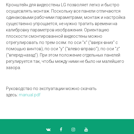
Кронштейн для видеостены LG позволяет легко и быстро
осущесвлять монтаж. Поскольку все панели отличаются
одинаковыми рабочими параметрами, монтаж и настройка
существенно упрощается, не нужно тратить времени на
калибровку параметров изображения. Ориентацию
плоскости смонтированной видеостены можно
отрегулировать по трем осям: по оси "x" ("вверх-вниз" с
помощью винтов); по оси "y" ("влево-вправо"); по оси "z"
("вперед-назад"). При этом положение отдельных панелей
регулируется так, чтобы между ними не было ни малейшего
зазора.
Руководство по экспуатации можно скачать
здесь:
manual.pdf