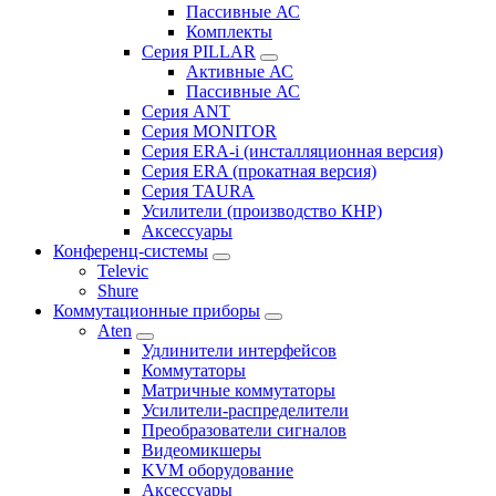
Пассивные АС
Комплекты
Серия PILLAR
Активные АС
Пассивные АС
Серия ANT
Серия MONITOR
Серия ERA-i (инсталляционная версия)
Серия ERA (прокатная версия)
Серия TAURA
Усилители (производство КНР)
Аксессуары
Конференц-системы
Televic
Shure
Коммутационные приборы
Aten
Удлинители интерфейсов
Коммутаторы
Матричные коммутаторы
Усилители-распределители
Преобразователи сигналов
Видеомикшеры
KVM оборудование
Аксессуары