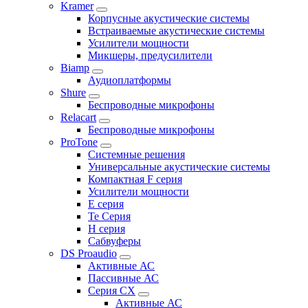
Kramer
Корпусные акустические системы
Встраиваемые акустические системы
Усилители мощности
Микшеры, предусилители
Biamp
Аудиоплатформы
Shure
Беспроводные микрофоны
Relacart
Беспроводные микрофоны
ProTone
Системные решения
Универсальные акустические системы
Компактная F серия
Усилители мощности
E серия
Te Серия
H серия
Сабвуферы
DS Proaudio
Активные АС
Пассивные АС
Серия CX
Активные АС