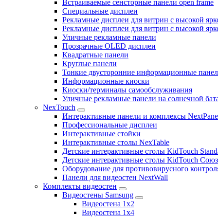
Встраиваемые сенсторные панели open frame
Специальные дисплеи
Рекламные дисплеи для витрин с высокой ярк
Рекламные дисплеи для витрин с высокой яр
Уличные рекламные панели
Прозрачные OLED дисплеи
Квадратные панели
Круглые панели
Тонкие двусторонние информационные пане
Информационные киоски
Киоски/терминалы самообслуживания
Уличные рекламные панели на солнечной бат
NexTouch
Интерактивные панели и комплексы NextPane
Профессиональные дисплеи
Интерактивные стойки
Интерактивные столы NexTable
Детские интерактивные столы KidTouch Stand
Детские интерактивные столы KidTouch Сою
Оборудование для противовирусного контрол
Панели для видеостен NextWall
Комплекты видеостен
Видеостены Samsung
Видеостена 1x2
Видеостена 1x4