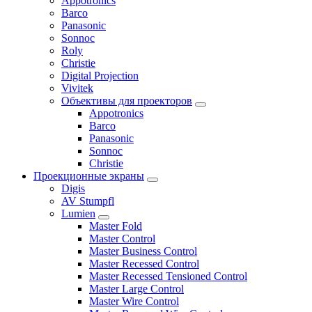
Appotronics
Barco
Panasonic
Sonnoc
Roly
Christie
Digital Projection
Vivitek
Объективы для проекторов
Appotronics
Barco
Panasonic
Sonnoc
Сhristie
Проекционные экраны
Digis
AV Stumpfl
Lumien
Master Fold
Master Control
Master Business Control
Master Recessed Control
Master Recessed Tensioned Control
Master Large Control
Master Wire Control