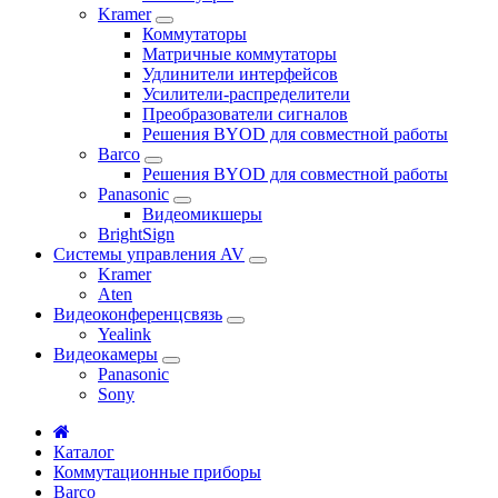
Kramer
Коммутаторы
Матричные коммутаторы
Удлинители интерфейсов
Усилители-распределители
Преобразователи сигналов
Решения BYOD для совместной работы
Barco
Решения BYOD для совместной работы
Panasonic
Видеомикшеры
BrightSign
Системы управления AV
Kramer
Aten
Видеоконференцсвязь
Yealink
Видеокамеры
Panasonic
Sony
Каталог
Коммутационные приборы
Barco