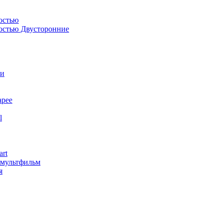
остью
костью Двусторонние
ли
арее
l
art
змультфильм
я