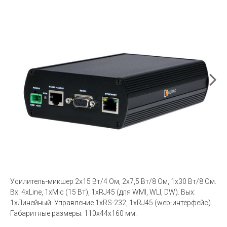
Усилитель-микшер 2х15 Вт/4 Ом, 2х7,5 Вт/8 Ом, 1х30 Вт/8 Ом.
Вх: 4хLine, 1хMic (15 Вт), 1хRJ45 (для WMI, WLI, DW). Вых:
1хЛинейный. Управление 1хRS-232, 1xRJ45 (web-интерфейс).
Габаритные размеры: 110х44х160 мм.