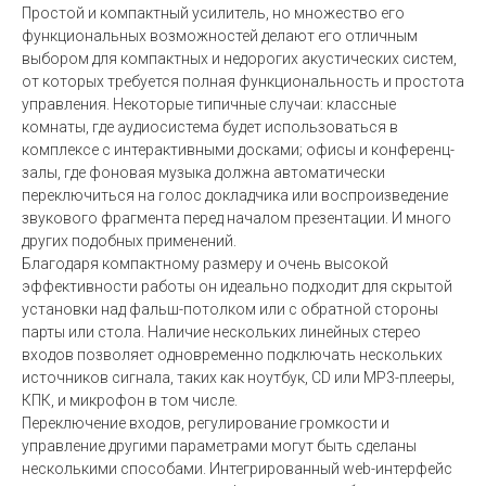
Простой и компактный усилитель, но множество его
функциональных возможностей делают его отличным
выбором для компактных и недорогих акустических систем,
от которых требуется полная функциональность и простота
управления. Некоторые типичные случаи: классные
комнаты, где аудиосистема будет использоваться в
комплексе с интерактивными досками; офисы и конференц-
залы, где фоновая музыка должна автоматически
переключиться на голос докладчика или воспроизведение
звукового фрагмента перед началом презентации. И много
других подобных применений.
Благодаря компактному размеру и очень высокой
эффективности работы он идеально подходит для скрытой
установки над фальш-потолком или с обратной стороны
парты или стола. Наличие нескольких линейных стерео
входов позволяет одновременно подключать нескольких
источников сигнала, таких как ноутбук, CD или MP3-плееры,
КПК, и микрофон в том числе.
Переключение входов, регулирование громкости и
управление другими параметрами могут быть сделаны
несколькими способами. Интегрированный web-интерфейс