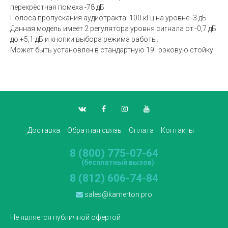
перекрёстная помеха -78 дБ
Полоса пропускания аудиотракта: 100 кГц на уровне -3 дБ
Данная модель имеет 2 регулятора уровня сигнала от -0,7 дБ
до +5,1 дБ и кнопки выбора режима работы.
Может быть установлен в стандартную 19" рэковую стойку.
Доставка
Обратная связь
Оплата
Контакты
8 (800) 775-07-64
(бесплатный вызов)
8 (812) 606-74-84
sales@kamerton.pro
Не является публичной офертой