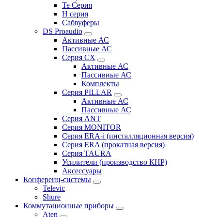
Te Серия
H серия
Сабвуферы
DS Proaudio
Активные АС
Пассивные АС
Серия CX
Активные АС
Пассивные АС
Комплекты
Серия PILLAR
Активные АС
Пассивные АС
Серия ANT
Серия MONITOR
Серия ERA-i (инсталляционная версия)
Серия ERA (прокатная версия)
Серия TAURA
Усилители (производство КНР)
Аксессуары
Конференц-системы
Televic
Shure
Коммутационные приборы
Aten