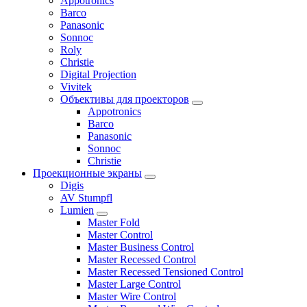
Appotronics
Barco
Panasonic
Sonnoc
Roly
Christie
Digital Projection
Vivitek
Объективы для проекторов
Appotronics
Barco
Panasonic
Sonnoc
Сhristie
Проекционные экраны
Digis
AV Stumpfl
Lumien
Master Fold
Master Control
Master Business Control
Master Recessed Control
Master Recessed Tensioned Control
Master Large Control
Master Wire Control