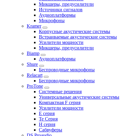
Микшеры, предусилители
Источники сигналов
Аудиоплатформы
Микрофоны
Kramer
Корпусные акустические системы
Встраиваемые акустические системы
Усилители мощности
Микшеры, предусилители
Biamp
Аудиоплатформы
Shure
Беспроводные микрофоны
Relacart
Беспроводные микрофоны
ProTone
Системные решения
Универсальные акустические системы
Компактная F серия
Усилители мощности
E серия
Te Серия
H серия
Сабвуферы
DS Proaudio