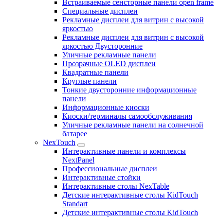
Встраиваемые сенсторные панели open frame
Специальные дисплеи
Рекламные дисплеи для витрин с высокой
яркостью
Рекламные дисплеи для витрин с высокой
яркостью Двусторонние
Уличные рекламные панели
Прозрачные OLED дисплеи
Квадратные панели
Круглые панели
Тонкие двусторонние информационные
панели
Информационные киоски
Киоски/терминалы самообслуживания
Уличные рекламные панели на солнечной
батарее
NexTouch
Интерактивные панели и комплексы
NextPanel
Профессиональные дисплеи
Интерактивные стойки
Интерактивные столы NexTable
Детские интерактивные столы KidTouch
Standart
Детские интерактивные столы KidTouch