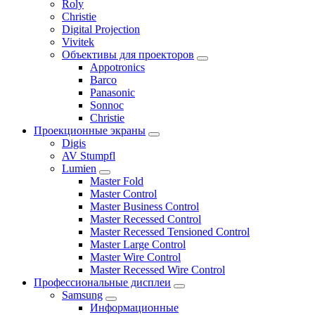
Roly
Christie
Digital Projection
Vivitek
Объективы для проекторов
Appotronics
Barco
Panasonic
Sonnoc
Сhristie
Проекционные экраны
Digis
AV Stumpfl
Lumien
Master Fold
Master Control
Master Business Control
Master Recessed Control
Master Recessed Tensioned Control
Master Large Control
Master Wire Control
Master Recessed Wire Control
Профессиональные дисплеи
Samsung
Информационные