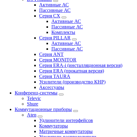
Активные АС
Пассивные АС
Серия CX
Активные АС
Пассивные АС
Комплекты
Серия PILLAR
Активные АС
Пассивные АС
Серия ANT
Серия MONITOR
Серия ERA-i (инсталляционная версия)
Серия ERA (прокатная версия)
Серия TAURA
Усилители (производство КНР)
Аксессуары
Конференц-системы
Televic
Shure
Коммутационные приборы
Aten
Удлинители интерфейсов
Коммутаторы
Матричные коммутаторы
Усилители-распределители