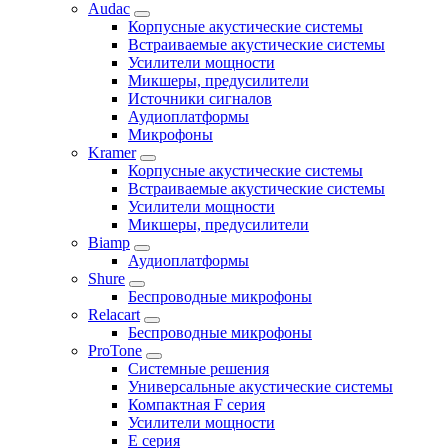
Audac
Корпусные акустические системы
Встраиваемые акустические системы
Усилители мощности
Микшеры, предусилители
Источники сигналов
Аудиоплатформы
Микрофоны
Kramer
Корпусные акустические системы
Встраиваемые акустические системы
Усилители мощности
Микшеры, предусилители
Biamp
Аудиоплатформы
Shure
Беспроводные микрофоны
Relacart
Беспроводные микрофоны
ProTone
Системные решения
Универсальные акустические системы
Компактная F серия
Усилители мощности
E серия