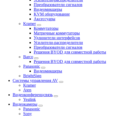
Преобразователи сигналов
Видеомикшеры
KVM оборудование
Аксессуары
Kramer
Коммутаторы
Матричные коммутаторы
Удлинители интерфейсов
Усилители-распределители
Преобразователи сигналов
Решения BYOD для совместной работы
Barco
Решения BYOD для совместной работы
Panasonic
Видеомикшеры
BrightSign
Системы управления AV
Kramer
Aten
Видеоконференцсвязь
Yealink
Видеокамеры
Panasonic
Sony