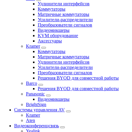
Удлинители интерфейсов
Коммутаторы
Матричные коммутаторы
Усилители-распределители
Преобразователи сигналов
Видеомикшеры
KVM оборудование
Аксессуары
Kramer
Коммутаторы
Матричные коммутаторы
Удлинители интерфейсов
Усилители-распределители
Преобразователи сигналов
Решения BYOD для совместной работы
Barco
Решения BYOD для совместной работы
Panasonic
Видеомикшеры
BrightSign
Системы управления AV
Kramer
Aten
Видеоконференцсвязь
Yealink