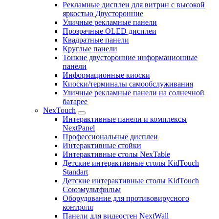
Рекламные дисплеи для витрин с высокой
яркостью Двусторонние
Уличные рекламные панели
Прозрачные OLED дисплеи
Квадратные панели
Круглые панели
Тонкие двусторонние информационные
панели
Информационные киоски
Киоски/терминалы самообслуживания
Уличные рекламные панели на солнечной
батарее
NexTouch
Интерактивные панели и комплексы
NextPanel
Профессиональные дисплеи
Интерактивные стойки
Интерактивные столы NexTable
Детские интерактивные столы KidTouch
Standart
Детские интерактивные столы KidTouch
Союзмультфильм
Оборудование для противовирусного
контроля
Панели для видеостен NextWall