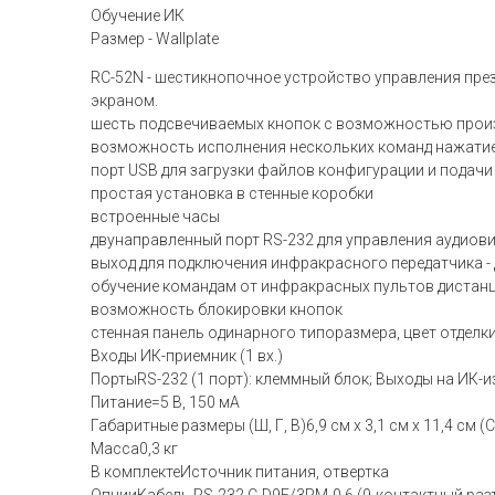
Обучение ИК
Размер - Wallplate
RC-52N - шестикнопочное устройство управления пре
экраном.
шесть подсвечиваемых кнопок с возможностью прои
возможность исполнения нескольких команд нажати
порт USB для загрузки файлов конфигурации и подачи
простая установка в стенные коробки
встроенные часы
двунаправленный порт RS-232 для управления аудиов
выход для подключения инфракрасного передатчика 
обучение командам от инфракрасных пультов дистан
возможность блокировки кнопок
стенная панель одинарного типоразмера, цвет отделк
Входы ИК-приемник (1 вх.)
ПортыRS-232 (1 порт): клеммный блок; Выходы на ИК-и
Питание=5 В, 150 мА
Габаритные размеры (Ш, Г, В)6,9 см x 3,1 см x 11,4 см (СШ
Масса0,3 кг
В комплектеИсточник питания, отвертка
ОпцииКабель RS-232 C-D9F/3PM-0.6 (9-контактный раз