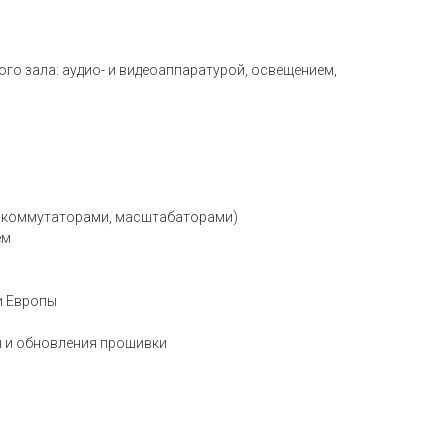
о зала: аудио- и видеоаппаратурой, освещением,
, коммутаторами, масштабаторами)
ем
и Европы
ия и обновления прошивки