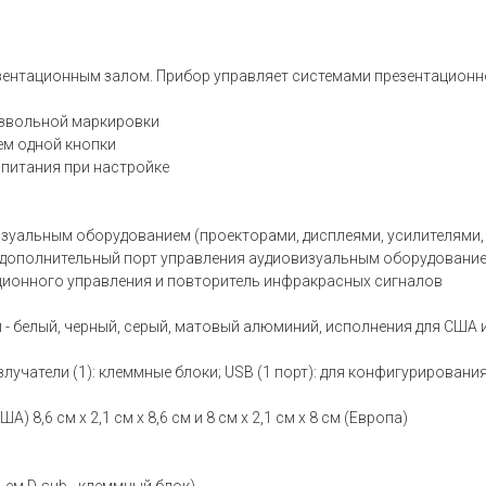
зентационным залом. Прибор управляет системами презентационног
звольной маркировки
ем одной кнопки
 питания при настройке
изуальным оборудованием (проекторами, дисплеями, усилителями
- дополнительный порт управления аудиовизуальным оборудовани
ционного управления и повторитель инфракрасных сигналов
и - белый, черный, серый, матовый алюминий, исполнения для США 
злучатели (1): клеммные блоки; USB (1 порт): для конфигурирован
А) 8,6 см x 2,1 см x 8,6 см и 8 см x 2,1 см x 8 см (Европа)
ъем D-sub - клеммный блок)