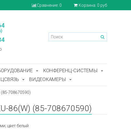
Сравнение:
0
Корзина:
0 руб
64
)
84
o
БОРУДОВАНИЕ
КОНФЕРЕНЦ-СИСТЕМЫ
ЦСВЯЗЬ
ВИДЕОКАМЕРЫ
 (85-708670590)
EU-86(W) (85-708670590)
ми; цвет белый