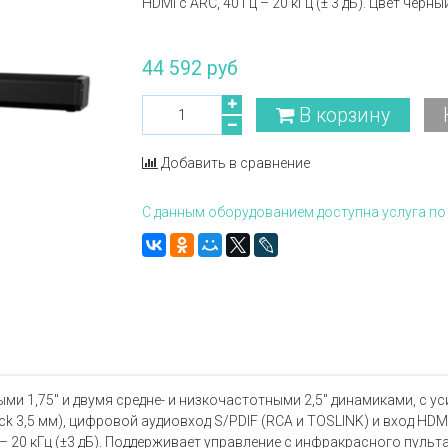
HDMI с ARC, 40 Гц – 20 кГц (± 3 дБ). Цвет черны
44 592 руб
В корзину
Добавить в сравнение
С данным оборудованием доступна услуга по 
и 1,75'' и двумя средне- и низкочастотными 2,5'' динамиками, с 
k 3,5 мм), цифровой аудиовход S/PDIF (RCA и TOSLINK) и вход HDM
 20 кГц (±3 дБ). Поддерживает управление с инфракрасного пульта 