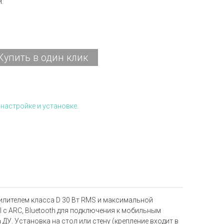
й.
Купить в один клик
настройке и установке.
усилителем класса D 30 Вт RMS и максимальной
I с ARC, Bluetooth для подключения к мобильным
ДУ. Установка на стол или стену (крепление входит в