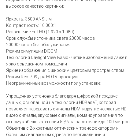
высокое качество картинки:
Яркость: 3500 ANSI лм
Контрастность: 10 000:1
Разрешение Full HD (1 920 х 1 080)
Срок службы источника света 20000 часов
20000 часов без обслуживания
Режим симуляции DICOM
Технология Daylight View Basic - четкие изображения даже в
ярко освещенном помещении
Яркие изображения с широким цветовым пространством
Режим Rec. 709 для HDTV проекции
Неограниченные возможности при установке:
Упрощенная установка благодаря цифровой передаче
данных, основанной на технологии HDBaseT, которая
позволяет передавать сигналы HDMI и другие несжатые HD
видео сигналы, звуковые сигналы, команд управления по
одному кабелю категории 5e/6 на расстояние до 100 метров
Объектив с 2-xкратным оптическим трансфокатором и
большим диапазоном сдвига по вертикальный и