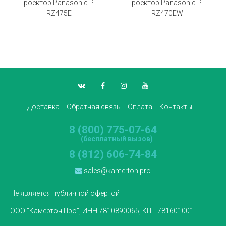
Проектор Panasonic PT-
Проектор Panasonic PT-
RZ475E
RZ470EW
Доставка
Обратная связь
Оплата
Контакты
8 (800) 775-07-64
(бесплатный вызов)
8 (812) 606-74-84
sales@kamerton.pro
Не является публичной офертой
ООО "Камертон Про", ИНН 7810890065, КПП 781601001