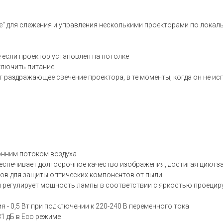
ware" для слежения и управления несколькими проекторами по локал
е если проектор установлен на потолке
ключить питание
раздражающее свечение проектора, в те моменты, когда он не исп
нним потоком воздуха
беспечивает долгосрочное качество изображения, достигая цикл з
асов для защиты оптических компонентов от пыли
и регулирует мощность лампы в соответствии с яркостью проеци
- 0,5 Вт при подключении к 220-240 В переменного тока
1 дБ в Eco режиме