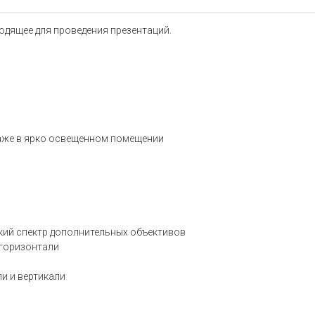
одящее для проведения презентаций.
 даже в ярко освещенном помещении
окий спектр дополнительных объективов
 горизонтали
и и вертикали