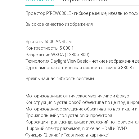
Проектор PT-EW630LE - гибкое решение, идеально подх
Высокое качество изображения
Яркость: 5500 ANSI лм
Контрастность: 5 000:1
Разрешение WXGA (1280 x 800)
Технология Daylight View Basic - четкие изображения
Одноламповая оптическая система с лампой 330 Вт
Чрезвычайная гибкость системы
Моторизованные оптическое увеличение и фокус
Конструкция с установкой объектива по центру, шир
Моторизованное смещение объектива по вертикали и
Произвольный угол установки проектора
Коррекция трапецеидальных искажений по горизонтал
Широкий спектр разъемов, включая HDMI и DVI-D
Функция "2 окна" и "картинка-в-картинке"