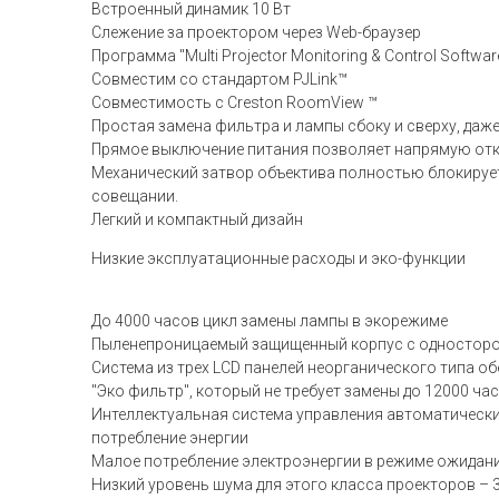
Встроенный динамик 10 Вт
Слежение за проектором через Web-браузер
Программа "Multi Projector Monitoring & Control Soft
Совместим со стандартом PJLink™
Совместимость с Creston RoomView ™
Простая замена фильтра и лампы сбоку и сверху, даж
Прямое выключение питания позволяет напрямую от
Механический затвор объектива полностью блокирует 
совещании.
Легкий и компактный дизайн
Низкие эксплуатационные расходы и эко-функции
До 4000 часов цикл замены лампы в экорежиме
Пыленепроницаемый защищенный корпус с односторо
Система из трех LCD панелей неорганического типа о
"Эко фильтр", который не требует замены до 12000 ч
Интеллектуальная система управления автоматическ
потребление энергии
Малое потребление электроэнергии в режиме ожидания 
Низкий уровень шума для этого класса проекторов – 3