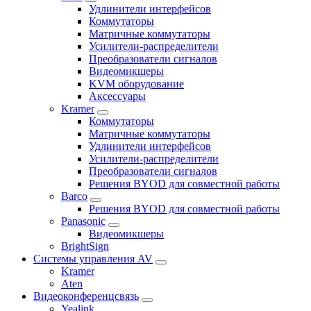
Удлинители интерфейсов
Коммутаторы
Матричные коммутаторы
Усилители-распределители
Преобразователи сигналов
Видеомикшеры
KVM оборудование
Аксессуары
Kramer
Коммутаторы
Матричные коммутаторы
Удлинители интерфейсов
Усилители-распределители
Преобразователи сигналов
Решения BYOD для совместной работы
Barco
Решения BYOD для совместной работы
Panasonic
Видеомикшеры
BrightSign
Системы управления AV
Kramer
Aten
Видеоконференцсвязь
Yealink