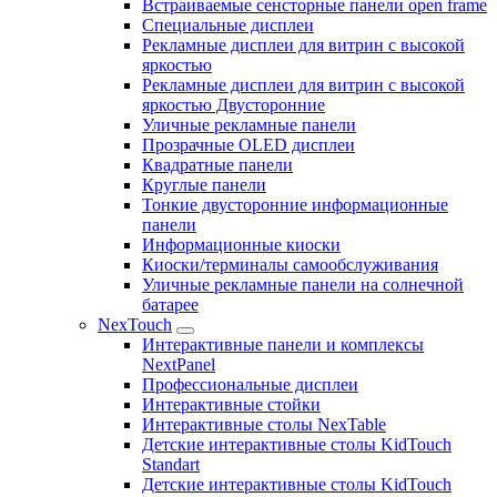
Встраиваемые сенсторные панели open frame
Специальные дисплеи
Рекламные дисплеи для витрин с высокой
яркостью
Рекламные дисплеи для витрин с высокой
яркостью Двусторонние
Уличные рекламные панели
Прозрачные OLED дисплеи
Квадратные панели
Круглые панели
Тонкие двусторонние информационные
панели
Информационные киоски
Киоски/терминалы самообслуживания
Уличные рекламные панели на солнечной
батарее
NexTouch
Интерактивные панели и комплексы
NextPanel
Профессиональные дисплеи
Интерактивные стойки
Интерактивные столы NexTable
Детские интерактивные столы KidTouch
Standart
Детские интерактивные столы KidTouch