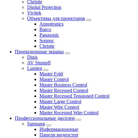
Christie
Digital Projection
Vivitek
Объективы для проекторов
Appotronics
Barco
Panasonic
Sonnoc
Сhristie
Проекционные экраны
Digis
AV Stumpfl
Lumien
Master Fold
Master Control
Master Business Control
Master Recessed Control
Master Recessed Tensioned Control
Master Large Control
Master Wire Control
Master Recessed Wire Control
Профессиональные дисплеи
Samsung
Информационные
Панели видеостен