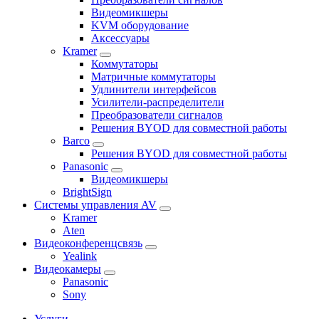
Видеомикшеры
KVM оборудование
Аксессуары
Kramer
Коммутаторы
Матричные коммутаторы
Удлинители интерфейсов
Усилители-распределители
Преобразователи сигналов
Решения BYOD для совместной работы
Barco
Решения BYOD для совместной работы
Panasonic
Видеомикшеры
BrightSign
Системы управления AV
Kramer
Aten
Видеоконференцсвязь
Yealink
Видеокамеры
Panasonic
Sony
Услуги