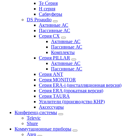
Te Серия
H серия
Сабвуферы
DS Proaudio
Активные АС
Пассивные АС
Серия CX
Активные АС
Пассивные АС
Комплекты
Серия PILLAR
Активные АС
Пассивные АС
Серия ANT
Серия MONITOR
Серия ERA-i (инсталляционная версия)
Серия ERA (прокатная версия)
Серия TAURA
Усилители (производство КНР)
Аксессуары
Конференц-системы
Televic
Shure
Коммутационные приборы
Aten