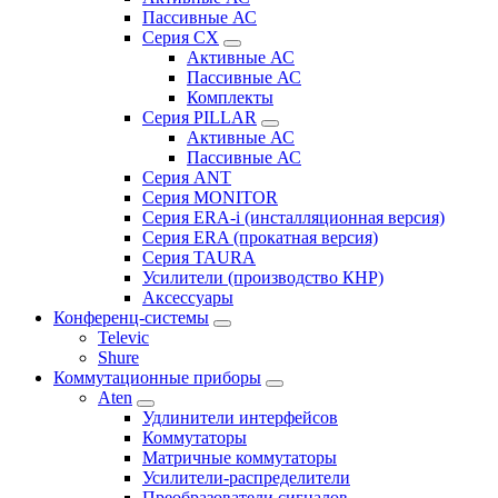
Пассивные АС
Серия CX
Активные АС
Пассивные АС
Комплекты
Серия PILLAR
Активные АС
Пассивные АС
Серия ANT
Серия MONITOR
Серия ERA-i (инсталляционная версия)
Серия ERA (прокатная версия)
Серия TAURA
Усилители (производство КНР)
Аксессуары
Конференц-системы
Televic
Shure
Коммутационные приборы
Aten
Удлинители интерфейсов
Коммутаторы
Матричные коммутаторы
Усилители-распределители
Преобразователи сигналов