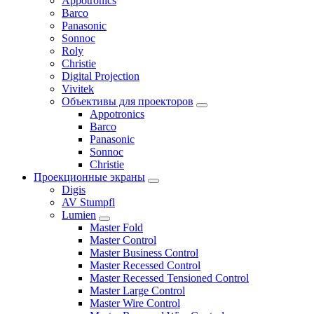
Appotronics
Barco
Panasonic
Sonnoc
Roly
Christie
Digital Projection
Vivitek
Объективы для проекторов
Appotronics
Barco
Panasonic
Sonnoc
Сhristie
Проекционные экраны
Digis
AV Stumpfl
Lumien
Master Fold
Master Control
Master Business Control
Master Recessed Control
Master Recessed Tensioned Control
Master Large Control
Master Wire Control