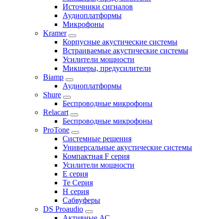
Источники сигналов
Аудиоплатформы
Микрофоны
Kramer
Корпусные акустические системы
Встраиваемые акустические системы
Усилители мощности
Микшеры, предусилители
Biamp
Аудиоплатформы
Shure
Беспроводные микрофоны
Relacart
Беспроводные микрофоны
ProTone
Системные решения
Универсальные акустические системы
Компактная F серия
Усилители мощности
E серия
Te Серия
H серия
Сабвуферы
DS Proaudio
Активные АС