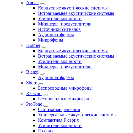
Audac
Корпусные акустические системы
Встраиваемые акустические системы
Усилители мощности
Микшеры, предусилители
Источники сигналов
Аудиоплатформы
Микрофоны
Kramer
Корпусные акустические системы
Встраиваемые акустические системы
Усилители мощности
Микшеры, предусилители
Biamp
Аудиоплатформы
Shure
Беспроводные микрофоны
Relacart
Беспроводные микрофоны
ProTone
Системные решения
Универсальные акустические системы
Компактная F серия
Усилители мощности
E серия