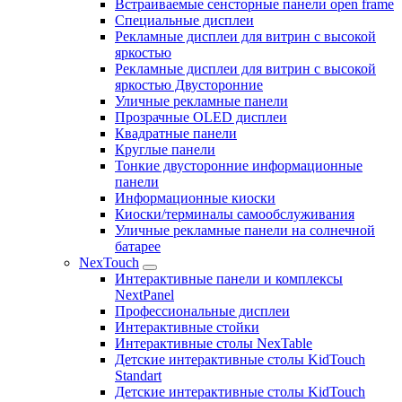
Встраиваемые сенсторные панели open frame
Специальные дисплеи
Рекламные дисплеи для витрин с высокой
яркостью
Рекламные дисплеи для витрин с высокой
яркостью Двусторонние
Уличные рекламные панели
Прозрачные OLED дисплеи
Квадратные панели
Круглые панели
Тонкие двусторонние информационные
панели
Информационные киоски
Киоски/терминалы самообслуживания
Уличные рекламные панели на солнечной
батарее
NexTouch
Интерактивные панели и комплексы
NextPanel
Профессиональные дисплеи
Интерактивные стойки
Интерактивные столы NexTable
Детские интерактивные столы KidTouch
Standart
Детские интерактивные столы KidTouch