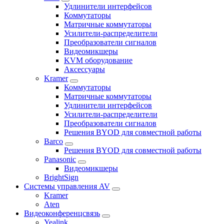
Удлинители интерфейсов
Коммутаторы
Матричные коммутаторы
Усилители-распределители
Преобразователи сигналов
Видеомикшеры
KVM оборудование
Аксессуары
Kramer
Коммутаторы
Матричные коммутаторы
Удлинители интерфейсов
Усилители-распределители
Преобразователи сигналов
Решения BYOD для совместной работы
Barco
Решения BYOD для совместной работы
Panasonic
Видеомикшеры
BrightSign
Системы управления AV
Kramer
Aten
Видеоконференцсвязь
Yealink