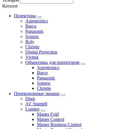
Телефон
Каталог
Проекторы
Appotronics
Barco
Panasonic
Sonnoc
Roly
Christie
Digital Projection
Vivitek
Объективы для проекторов
Appotronics
Barco
Panasonic
Sonnoc
Сhristie
Проекционные экраны
Digis
AV Stumpfl
Lumien
Master Fold
Master Control
Master Business Control