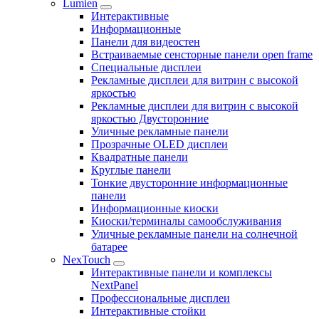
Lumien
Интерактивные
Информационные
Панели для видеостен
Встраиваемые сенсторные панели open frame
Специальные дисплеи
Рекламные дисплеи для витрин с высокой
яркостью
Рекламные дисплеи для витрин с высокой
яркостью Двусторонние
Уличные рекламные панели
Прозрачные OLED дисплеи
Квадратные панели
Круглые панели
Тонкие двусторонние информационные
панели
Информационные киоски
Киоски/терминалы самообслуживания
Уличные рекламные панели на солнечной
батарее
NexTouch
Интерактивные панели и комплексы
NextPanel
Профессиональные дисплеи
Интерактивные стойки