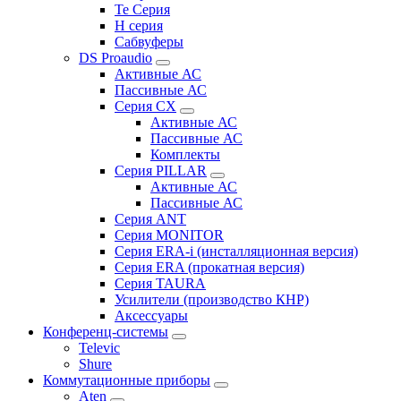
Te Серия
H серия
Сабвуферы
DS Proaudio
Активные АС
Пассивные АС
Серия CX
Активные АС
Пассивные АС
Комплекты
Серия PILLAR
Активные АС
Пассивные АС
Серия ANT
Серия MONITOR
Серия ERA-i (инсталляционная версия)
Серия ERA (прокатная версия)
Серия TAURA
Усилители (производство КНР)
Аксессуары
Конференц-системы
Televic
Shure
Коммутационные приборы
Aten