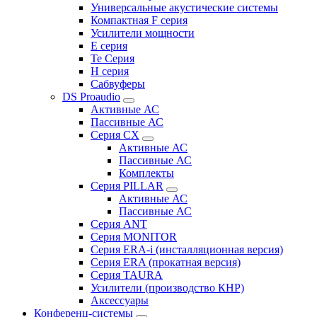
Универсальные акустические системы
Компактная F серия
Усилители мощности
E серия
Te Серия
H серия
Сабвуферы
DS Proaudio
Активные АС
Пассивные АС
Серия CX
Активные АС
Пассивные АС
Комплекты
Серия PILLAR
Активные АС
Пассивные АС
Серия ANT
Серия MONITOR
Серия ERA-i (инсталляционная версия)
Серия ERA (прокатная версия)
Серия TAURA
Усилители (производство КНР)
Аксессуары
Конференц-системы