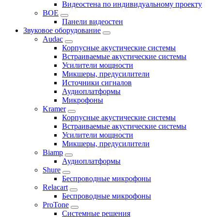
Видеостена по индивидуальному проекту
BOE
Панели видеостен
Звуковое оборудование
Audac
Корпусные акустические системы
Встраиваемые акустические системы
Усилители мощности
Микшеры, предусилители
Источники сигналов
Аудиоплатформы
Микрофоны
Kramer
Корпусные акустические системы
Встраиваемые акустические системы
Усилители мощности
Микшеры, предусилители
Biamp
Аудиоплатформы
Shure
Беспроводные микрофоны
Relacart
Беспроводные микрофоны
ProTone
Системные решения