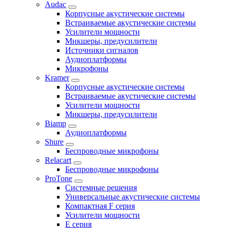
Audac
Корпусные акустические системы
Встраиваемые акустические системы
Усилители мощности
Микшеры, предусилители
Источники сигналов
Аудиоплатформы
Микрофоны
Kramer
Корпусные акустические системы
Встраиваемые акустические системы
Усилители мощности
Микшеры, предусилители
Biamp
Аудиоплатформы
Shure
Беспроводные микрофоны
Relacart
Беспроводные микрофоны
ProTone
Системные решения
Универсальные акустические системы
Компактная F серия
Усилители мощности
E серия