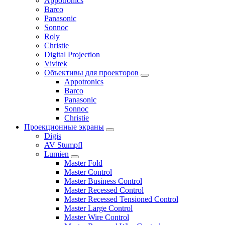
Appotronics
Barco
Panasonic
Sonnoc
Roly
Christie
Digital Projection
Vivitek
Объективы для проекторов
Appotronics
Barco
Panasonic
Sonnoc
Сhristie
Проекционные экраны
Digis
AV Stumpfl
Lumien
Master Fold
Master Control
Master Business Control
Master Recessed Control
Master Recessed Tensioned Control
Master Large Control
Master Wire Control