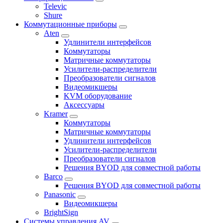
Televic
Shure
Коммутационные приборы
Aten
Удлинители интерфейсов
Коммутаторы
Матричные коммутаторы
Усилители-распределители
Преобразователи сигналов
Видеомикшеры
KVM оборудование
Аксессуары
Kramer
Коммутаторы
Матричные коммутаторы
Удлинители интерфейсов
Усилители-распределители
Преобразователи сигналов
Решения BYOD для совместной работы
Barco
Решения BYOD для совместной работы
Panasonic
Видеомикшеры
BrightSign
Системы управления AV