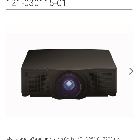
121-030115-01
Мультимедийный проектор Christie DHD851-Q (7200 лм,