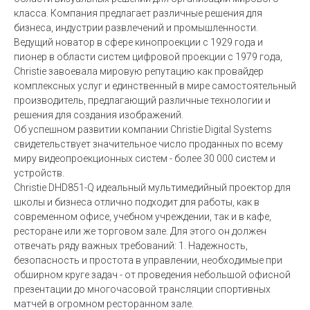
класса. Компания предлагает различные решения для
бизнеса, индустрии развлечений и промышленности.
Ведущий новатор в сфере кинопроекции с 1929 года и
пионер в области систем цифровой проекции с 1979 года,
Christie завоевала мировую репутацию как провайдер
комплексных услуг и единственный в мире самостоятельный
производитель, предлагающий различные технологии и
решения для создания изображений.
Об успешном развитии компании Christie Digital Systems
свидетельствует значительное число проданных по всему
миру видеопроекционных систем - более 30 000 систем и
устройств.
Christie DHD851-Q идеальный мультимедийный проектор для
школы и бизнеса отлично подходит для работы, как в
современном офисе, учебном учреждении, так и в кафе,
ресторане или же торговом зале. Для этого он должен
отвечать ряду важных требований: 1. Надежность,
безопасность и простота в управлении, необходимые при
обширном круге задач - от проведения небольшой офисной
презентации до многочасовой трансляции спортивных
матчей в огромном ресторанном зале.