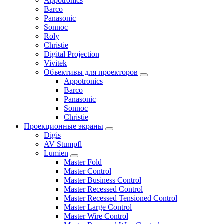
Appotronics
Barco
Panasonic
Sonnoc
Roly
Christie
Digital Projection
Vivitek
Объективы для проекторов
Appotronics
Barco
Panasonic
Sonnoc
Сhristie
Проекционные экраны
Digis
AV Stumpfl
Lumien
Master Fold
Master Control
Master Business Control
Master Recessed Control
Master Recessed Tensioned Control
Master Large Control
Master Wire Control