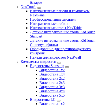
батарее
NexTouch
Интерактивные панели и комплексы
NextPanel
Профессиональные дисплеи
Интерактивные стойки
Интерактивные столы NexTable
Детские интерактивные столы KidTouch
Standart
Детские интерактивные столы KidTouch
Союзмультфильм
Оборудование для противовирусного
контроля
Панели для видеостен NextWall
Комплекты видеостен
Видеостены Samsung
Видеостена 1x2
Видеостена 1x4
Видеостена 2x2
Видеостена 2х3
Видеостена 3x3
Видеостена 4x4
Видеостена 5x5
Видеостены LG
Видеостена 1x2