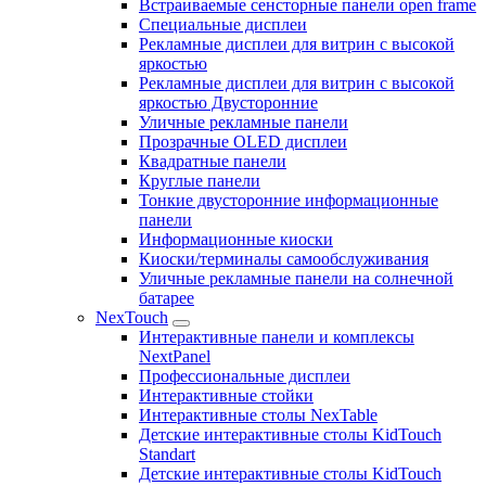
Встраиваемые сенсторные панели open frame
Специальные дисплеи
Рекламные дисплеи для витрин с высокой
яркостью
Рекламные дисплеи для витрин с высокой
яркостью Двусторонние
Уличные рекламные панели
Прозрачные OLED дисплеи
Квадратные панели
Круглые панели
Тонкие двусторонние информационные
панели
Информационные киоски
Киоски/терминалы самообслуживания
Уличные рекламные панели на солнечной
батарее
NexTouch
Интерактивные панели и комплексы
NextPanel
Профессиональные дисплеи
Интерактивные стойки
Интерактивные столы NexTable
Детские интерактивные столы KidTouch
Standart
Детские интерактивные столы KidTouch