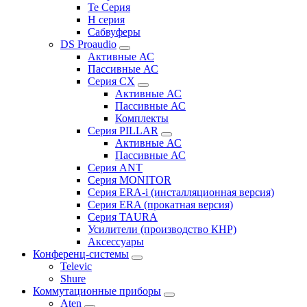
Te Серия
H серия
Сабвуферы
DS Proaudio
Активные АС
Пассивные АС
Серия CX
Активные АС
Пассивные АС
Комплекты
Серия PILLAR
Активные АС
Пассивные АС
Серия ANT
Серия MONITOR
Серия ERA-i (инсталляционная версия)
Серия ERA (прокатная версия)
Серия TAURA
Усилители (производство КНР)
Аксессуары
Конференц-системы
Televic
Shure
Коммутационные приборы
Aten