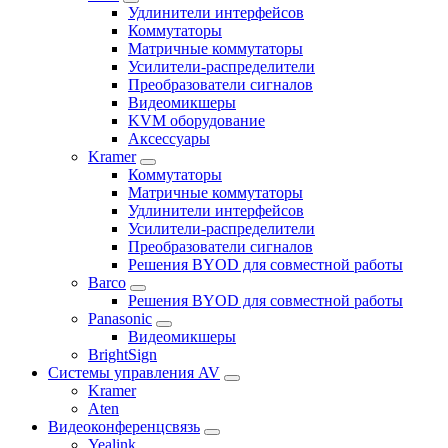
Удлинители интерфейсов
Коммутаторы
Матричные коммутаторы
Усилители-распределители
Преобразователи сигналов
Видеомикшеры
KVM оборудование
Аксессуары
Kramer
Коммутаторы
Матричные коммутаторы
Удлинители интерфейсов
Усилители-распределители
Преобразователи сигналов
Решения BYOD для совместной работы
Barco
Решения BYOD для совместной работы
Panasonic
Видеомикшеры
BrightSign
Системы управления AV
Kramer
Aten
Видеоконференцсвязь
Yealink