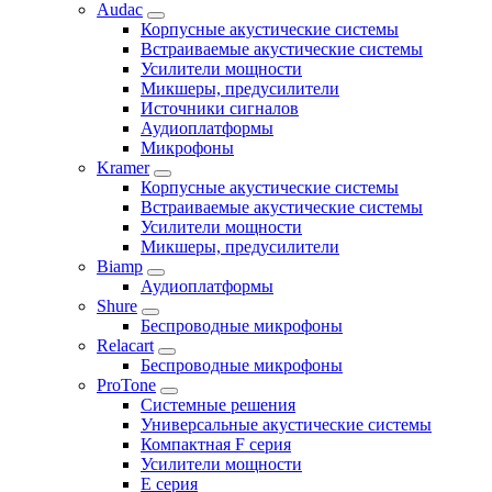
Audac
Корпусные акустические системы
Встраиваемые акустические системы
Усилители мощности
Микшеры, предусилители
Источники сигналов
Аудиоплатформы
Микрофоны
Kramer
Корпусные акустические системы
Встраиваемые акустические системы
Усилители мощности
Микшеры, предусилители
Biamp
Аудиоплатформы
Shure
Беспроводные микрофоны
Relacart
Беспроводные микрофоны
ProTone
Системные решения
Универсальные акустические системы
Компактная F серия
Усилители мощности
E серия