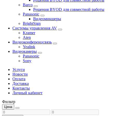
Решения BYOD для совместной работы
Barco
Решения BYOD для совместной работы
Panasonic
Видеомикшеры
BrightSign
Системы управления AV
Kramer
Aten
Видеоконференцсвязь
Yealink
Видеокамеры
Panasonic
Sony
Услуги
Новости
Оплата
Доставка
Контакты
Личный кабинет
Фильтр
Цена