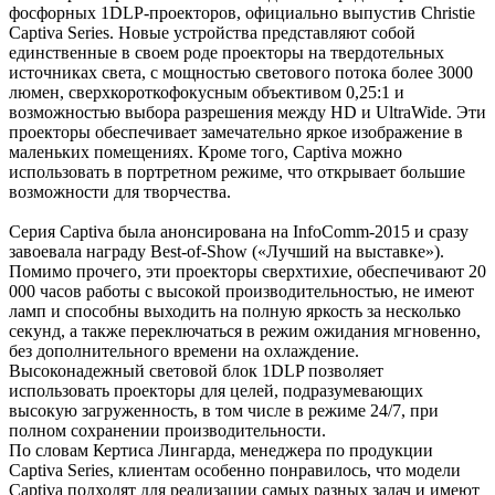
фосфорных 1DLP-проекторов, официально выпустив Christie
Captiva Series. Новые устройства представляют собой
единственные в своем роде проекторы на твердотельных
источниках света, с мощностью светового потока более 3000
люмен, сверхкороткофокусным объективом 0,25:1 и
возможностью выбора разрешения между HD и UltraWide. Эти
проекторы обеспечивает замечательно яркое изображение в
маленьких помещениях. Кроме того, Captiva можно
использовать в портретном режиме, что открывает большие
возможности для творчества.
Серия Captiva была анонсирована на InfoComm-2015 и сразу
завоевала награду Best-of-Show («Лучший на выставке»).
Помимо прочего, эти проекторы сверхтихие, обеспечивают 20
000 часов работы с высокой производительностью, не имеют
ламп и способны выходить на полную яркость за несколько
секунд, а также переключаться в режим ожидания мгновенно,
без дополнительного времени на охлаждение.
Высоконадежный световой блок 1DLP позволяет
использовать проекторы для целей, подразумевающих
высокую загруженность, в том числе в режиме 24/7, при
полном сохранении производительности.
По словам Кертиса Лингарда, менеджера по продукции
Captiva Series, клиентам особенно понравилось, что модели
Captiva подходят для реализации самых разных задач и имеют