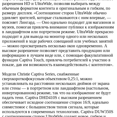
разрешения HD и UltraWide, позволяя выбирать между
обычным форматом контента и оригинальным и гибким, по
размеру дисплея. «Соотношение сторон UltraWide обычно
удивляет зрителей, которые сталкиваются с ним впервые, —
поясняет Лингард. — Оно идеально подходит для магазинов и
музеев, помогая привлечь внимание публики к изображениям
в ландшафтном или портретном режиме. UltraWide прекрасно
подходит и для вывода на монитор одного или нескольких
приложений в ходе рабочих совещаний или учебных занятий
— можно просматривать несколько окон одновременно. А
высокое разрешение позволяет представить продукцию или
информацию в лучшем виде или, с помощью факультативной
функции Captiva Touch, привлечь потребителей к участию в
показе, дав им возможность взаимодействовать с контентом».
Модели Christie Captiva Series, снабженные
сверхкороткофокусным объективом 0,25:1, можно
устанавливать на расстоянии нескольких дюймов от экрана
или стены — в портретном или ландшафтном (настольном,
инвертированном) режиме, так что на изображение не будут
падать тени. Captiva DHD410S с высоким разрешением
обеспечивает исходное соотношение сторон 16:9, идеально
совместимое с большинством типов сигнала, которые
используются в современных технологиях. Captiva DUW350S
c соотношением сторон UltraWide создает новое, гибкое и