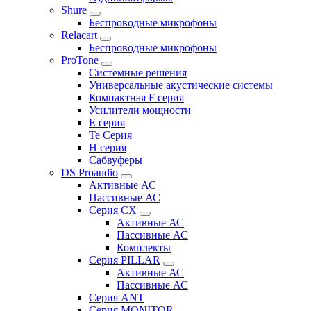
Shure
Беспроводные микрофоны
Relacart
Беспроводные микрофоны
ProTone
Системные решения
Универсальные акустические системы
Компактная F серия
Усилители мощности
E серия
Te Серия
H серия
Сабвуферы
DS Proaudio
Активные АС
Пассивные АС
Серия CX
Активные АС
Пассивные АС
Комплекты
Серия PILLAR
Активные АС
Пассивные АС
Серия ANT
Серия MONITOR