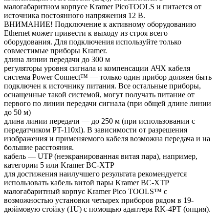
малогабаритном корпусе Kramer PicoTOOLS и питается от
источника постоянного напряжения 12 В.
ВНИМАНИЕ! Подключение к активному оборудованию
Ethernet может привести к выходу из строя всего
оборудования. Для подключения используйте только
совместимые приборы Kramer.
длина линии передачи до 300 м
регуляторы уровня сигнала и компенсации АЧХ кабеля
система Power Connect™ — только один прибор должен быть
подключен к источнику питания. Все остальные приборы,
оснащенные такой системой, могут получать питание от
первого по линии передачи сигнала (при общей длине линии
до 50 м)
длина линии передачи — до 250 м (при использовании с
передатчиком PT-110xl). В зависимости от разрешения
изображения и применяемого кабеля возможна передача и на
большие расстояния.
кабель — UTP (неэкранированная витая пара), например,
категории 5 или Kramer BC-XTP
для достижения наилучшего результата рекомендуется
использовать кабель витой пары Kramer BC-XTP
малогабаритный корпус Kramer Pico TOOLS™ с
возможностью установки четырех приборов рядом в 19-
дюймовую стойку (1U) с помощью адаптера RK-4PT (опция).