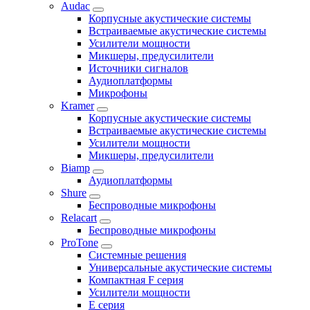
Audac
Корпусные акустические системы
Встраиваемые акустические системы
Усилители мощности
Микшеры, предусилители
Источники сигналов
Аудиоплатформы
Микрофоны
Kramer
Корпусные акустические системы
Встраиваемые акустические системы
Усилители мощности
Микшеры, предусилители
Biamp
Аудиоплатформы
Shure
Беспроводные микрофоны
Relacart
Беспроводные микрофоны
ProTone
Системные решения
Универсальные акустические системы
Компактная F серия
Усилители мощности
E серия