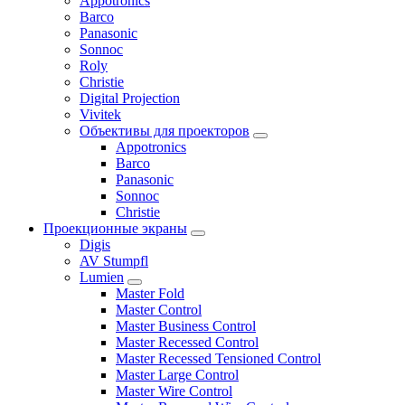
Appotronics
Barco
Panasonic
Sonnoc
Roly
Christie
Digital Projection
Vivitek
Объективы для проекторов
Appotronics
Barco
Panasonic
Sonnoc
Сhristie
Проекционные экраны
Digis
AV Stumpfl
Lumien
Master Fold
Master Control
Master Business Control
Master Recessed Control
Master Recessed Tensioned Control
Master Large Control
Master Wire Control