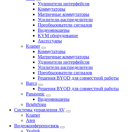
Удлинители интерфейсов
Коммутаторы
Матричные коммутаторы
Усилители-распределители
Преобразователи сигналов
Видеомикшеры
KVM оборудование
Аксессуары
Kramer
Коммутаторы
Матричные коммутаторы
Удлинители интерфейсов
Усилители-распределители
Преобразователи сигналов
Решения BYOD для совместной работы
Barco
Решения BYOD для совместной работы
Panasonic
Видеомикшеры
BrightSign
Системы управления AV
Kramer
Aten
Видеоконференцсвязь
Yealink