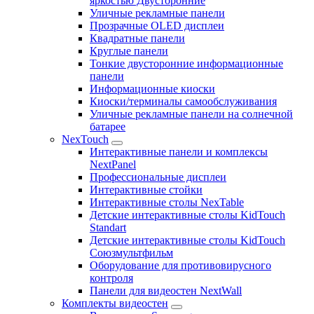
яркостью Двусторонние
Уличные рекламные панели
Прозрачные OLED дисплеи
Квадратные панели
Круглые панели
Тонкие двусторонние информационные
панели
Информационные киоски
Киоски/терминалы самообслуживания
Уличные рекламные панели на солнечной
батарее
NexTouch
Интерактивные панели и комплексы
NextPanel
Профессиональные дисплеи
Интерактивные стойки
Интерактивные столы NexTable
Детские интерактивные столы KidTouch
Standart
Детские интерактивные столы KidTouch
Союзмультфильм
Оборудование для противовирусного
контроля
Панели для видеостен NextWall
Комплекты видеостен