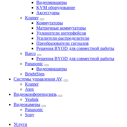
Видеомикшеры
KVM оборудование
Аксессуары
Kramer
Коммутаторы
Матричные коммутаторы
Удлинители интерфейсов
Усилители-распределители
Преобразователи сигналов
Решения BYOD для совместной работы
Barco
Решения BYOD для совместной работы
Panasonic
Видеомикшеры
BrightSign
Системы управления AV
Kramer
Aten
Видеоконференцсвязь
Yealink
Видеокамеры
Panasonic
Sony
Услуги