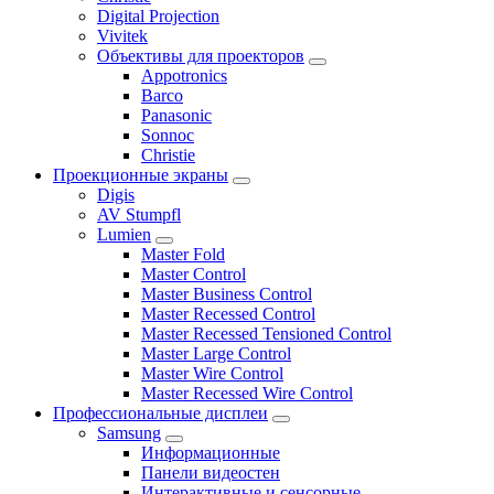
Digital Projection
Vivitek
Объективы для проекторов
Appotronics
Barco
Panasonic
Sonnoc
Сhristie
Проекционные экраны
Digis
AV Stumpfl
Lumien
Master Fold
Master Control
Master Business Control
Master Recessed Control
Master Recessed Tensioned Control
Master Large Control
Master Wire Control
Master Recessed Wire Control
Профессиональные дисплеи
Samsung
Информационные
Панели видеостен
Интерактивные и сенсорные