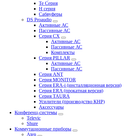
Te Серия
H серия
Сабвуферы
DS Proaudio
Активные АС
Пассивные АС
Серия CX
Активные АС
Пассивные АС
Комплекты
Серия PILLAR
Активные АС
Пассивные АС
Серия ANT
Серия MONITOR
Серия ERA-i (инсталляционная версия)
Серия ERA (прокатная версия)
Серия TAURA
Усилители (производство КНР)
Аксессуары
Конференц-системы
Televic
Shure
Коммутационные приборы
Aten