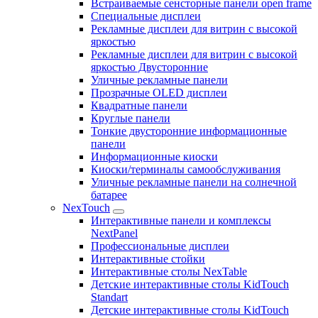
Встраиваемые сенсторные панели open frame
Специальные дисплеи
Рекламные дисплеи для витрин с высокой
яркостью
Рекламные дисплеи для витрин с высокой
яркостью Двусторонние
Уличные рекламные панели
Прозрачные OLED дисплеи
Квадратные панели
Круглые панели
Тонкие двусторонние информационные
панели
Информационные киоски
Киоски/терминалы самообслуживания
Уличные рекламные панели на солнечной
батарее
NexTouch
Интерактивные панели и комплексы
NextPanel
Профессиональные дисплеи
Интерактивные стойки
Интерактивные столы NexTable
Детские интерактивные столы KidTouch
Standart
Детские интерактивные столы KidTouch