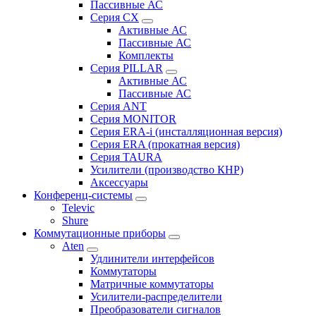
Пассивные АС
Серия CX
Активные АС
Пассивные АС
Комплекты
Серия PILLAR
Активные АС
Пассивные АС
Серия ANT
Серия MONITOR
Серия ERA-i (инсталляционная версия)
Серия ERA (прокатная версия)
Серия TAURA
Усилители (производство КНР)
Аксессуары
Конференц-системы
Televic
Shure
Коммутационные приборы
Aten
Удлинители интерфейсов
Коммутаторы
Матричные коммутаторы
Усилители-распределители
Преобразователи сигналов