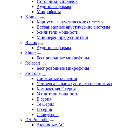
Источники сигналов
Аудиоплатформы
Микрофоны
Kramer
Корпусные акустические системы
Встраиваемые акустические системы
Усилители мощности
Микшеры, предусилители
Biamp
Аудиоплатформы
Shure
Беспроводные микрофоны
Relacart
Беспроводные микрофоны
ProTone
Системные решения
Универсальные акустические системы
Компактная F серия
Усилители мощности
E серия
Te Серия
H серия
Сабвуферы
DS Proaudio
Активные АС