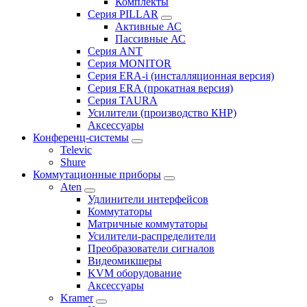
Комплекты
Серия PILLAR
Активные АС
Пассивные АС
Серия ANT
Серия MONITOR
Серия ERA-i (инсталляционная версия)
Серия ERA (прокатная версия)
Серия TAURA
Усилители (производство КНР)
Аксессуары
Конференц-системы
Televic
Shure
Коммутационные приборы
Aten
Удлинители интерфейсов
Коммутаторы
Матричные коммутаторы
Усилители-распределители
Преобразователи сигналов
Видеомикшеры
KVM оборудование
Аксессуары
Kramer