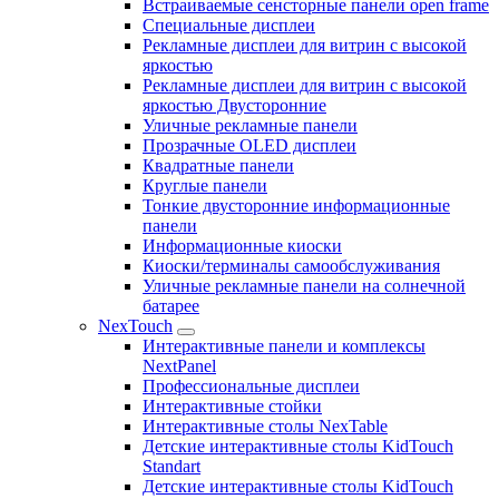
Встраиваемые сенсторные панели open frame
Специальные дисплеи
Рекламные дисплеи для витрин с высокой
яркостью
Рекламные дисплеи для витрин с высокой
яркостью Двусторонние
Уличные рекламные панели
Прозрачные OLED дисплеи
Квадратные панели
Круглые панели
Тонкие двусторонние информационные
панели
Информационные киоски
Киоски/терминалы самообслуживания
Уличные рекламные панели на солнечной
батарее
NexTouch
Интерактивные панели и комплексы
NextPanel
Профессиональные дисплеи
Интерактивные стойки
Интерактивные столы NexTable
Детские интерактивные столы KidTouch
Standart
Детские интерактивные столы KidTouch