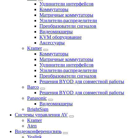
Удлинители интерфейсов
Коммутаторы
Матричные коммутаторы
Усилители-распределители
Преобразователи сигналов
Видеомикшеры
KVM оборудование
Аксессуары
Kramer
Коммутаторы
Матричные коммутаторы
Удлинители интерфейсов
Усилители-распределители
Преобразователи сигналов
Решения BYOD для совместной работы
Barco
Решения BYOD для совместной работы
Panasonic
Видеомикшеры
BrightSign
Системы управления AV
Kramer
Aten
Видеоконференцсвязь
Yealink