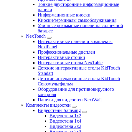
Тонкие двусторонние информационные
панели
Информационные киоски
Киоски/терминалы самообслуживания
Уличные рекламные панели на солнечной
батарее
NexTouch
Интерактивные панели и комплексы
NextPanel
Профессиональные дисплеи
Интерактивные стойки
Интерактивные столы NexTable
Детские интерактивные столы KidTouch
Standart
Детские интерактивные столы KidTouch
Союзмультфильм
Оборудование для противовирусного
контроля
Панели для видеостен NextWall
Комплекты видеостен
Видеостены Samsung
Видеостена 1x2
Видеостена 1x4
Видеостена 2x2
Видеостена 2х3