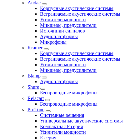
Audac
Корпусные акустические системы
Встраиваемые акустические системы
Усилители мощности
Микшеры, предусилители
Источники сигналов
Аудиоплатформы
Микрофоны
Kramer
Корпусные акустические системы
Встраиваемые акустические системы
Усилители мощности
Микшеры, предусилители
Biamp
Аудиоплатформы
Shure
Беспроводные микрофоны
Relacart
Беспроводные микрофоны
ProTone
Системные решения
Универсальные акустические системы
Компактная F серия
Усилители мощности
E серия