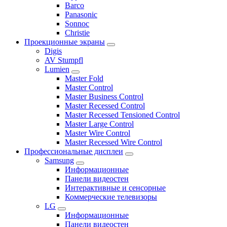
Barco
Panasonic
Sonnoc
Сhristie
Проекционные экраны
Digis
AV Stumpfl
Lumien
Master Fold
Master Control
Master Business Control
Master Recessed Control
Master Recessed Tensioned Control
Master Large Control
Master Wire Control
Master Recessed Wire Control
Профессиональные дисплеи
Samsung
Информационные
Панели видеостен
Интерактивные и сенсорные
Коммерческие телевизоры
LG
Информационные
Панели видеостен