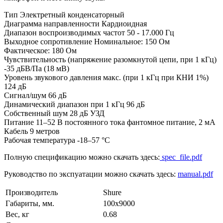
Тип Электретный конденсаторный
Диаграмма направленности Кардиоидная
Диапазон воспроизводимых частот 50 - 17.000 Гц
Выходное сопротивление Номинальное: 150 Ом
Фактическое: 180 Ом
Чувствительность (напряжение разомкнутой цепи, при 1 кГц)
-35 дБВ/Па (18 мВ)
Уровень звукового давления макс. (при 1 кГц при КНИ 1%)
124 дБ
Сигнал/шум 66 дБ
Динамический диапазон при 1 кГц 96 дБ
Собственный шум 28 дБ УЗД
Питание 11–52 В постоянного тока фантомное питание, 2 мА
Кабель 9 метров
Рабочая температура -18–57 °C
Полную спецификацию можно скачать здесь:
spec_file.pdf
Руководство по экспуатации можно скачать здесь:
manual.pdf
Производитель
Shure
Габариты, мм.
100x9000
Вес, кг
0.68