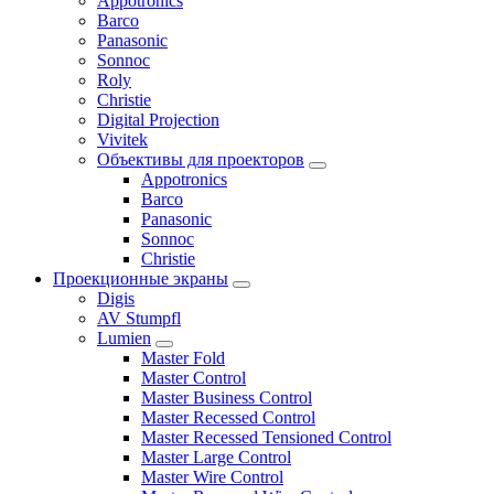
Appotronics
Barco
Panasonic
Sonnoc
Roly
Christie
Digital Projection
Vivitek
Объективы для проекторов
Appotronics
Barco
Panasonic
Sonnoc
Сhristie
Проекционные экраны
Digis
AV Stumpfl
Lumien
Master Fold
Master Control
Master Business Control
Master Recessed Control
Master Recessed Tensioned Control
Master Large Control
Master Wire Control