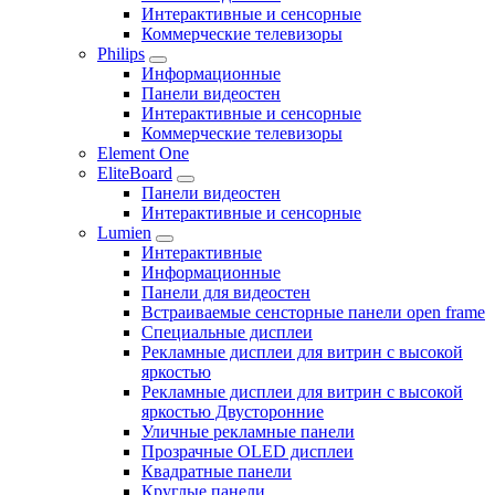
Интерактивные и сенсорные
Коммерческие телевизоры
Philips
Информационные
Панели видеостен
Интерактивные и сенсорные
Коммерческие телевизоры
Element One
EliteBoard
Панели видеостен
Интерактивные и сенсорные
Lumien
Интерактивные
Информационные
Панели для видеостен
Встраиваемые сенсторные панели open frame
Специальные дисплеи
Рекламные дисплеи для витрин с высокой
яркостью
Рекламные дисплеи для витрин с высокой
яркостью Двусторонние
Уличные рекламные панели
Прозрачные OLED дисплеи
Квадратные панели
Круглые панели