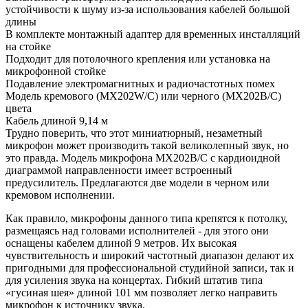
устойчивости к шуму из-за использования кабелей большой
длины
В комплекте монтажный адаптер для временных инсталляций
на стойке
Подходит для потолочного крепления или установка на
микрофонной стойке
Подавление электромагнитных и радиочастотных помех
Модель кремового (MX202W/C) или черного (MX202B/C)
цвета
Кабель длиной 9,14 м
Трудно поверить, что этот миниатюрный, незаметный
микрофон может производить такой великолепный звук, но
это правда. Модель микрофона MX202B/C с кардиоидной
диаграммой направленности имеет встроенный
предусилитель. Предлагаются две модели в черном или
кремовом исполнении.
Как правило, микрофоны данного типа крепятся к потолку,
размещаясь над головами исполнителей - для этого они
оснащены кабелем длиной 9 метров. Их высокая
чувствительность и широкий частотный диапазон делают их
пригодными для профессиональной студийной записи, так и
для усиления звука на концертах. Гибкий штатив типа
«гусиная шея» длиной 101 мм позволяет легко направить
микрофон к источнику звука.