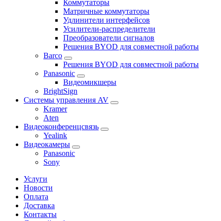
Коммутаторы
Матричные коммутаторы
Удлинители интерфейсов
Усилители-распределители
Преобразователи сигналов
Решения BYOD для совместной работы
Barco
Решения BYOD для совместной работы
Panasonic
Видеомикшеры
BrightSign
Системы управления AV
Kramer
Aten
Видеоконференцсвязь
Yealink
Видеокамеры
Panasonic
Sony
Услуги
Новости
Оплата
Доставка
Контакты