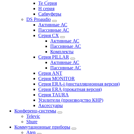
Te Серия
H серия
Сабвуферы
DS Proaudio
Активные АС
Пассивные АС
Серия CX
Активные АС
Пассивные АС
Комплекты
Серия PILLAR
Активные АС
Пассивные АС
Серия ANT
Серия MONITOR
Серия ERA-i (инсталляционная версия)
Серия ERA (прокатная версия)
Серия TAURA
Усилители (производство КНР)
Аксессуары
Конференц-системы
Televic
Shure
Коммутационные приборы
Aten