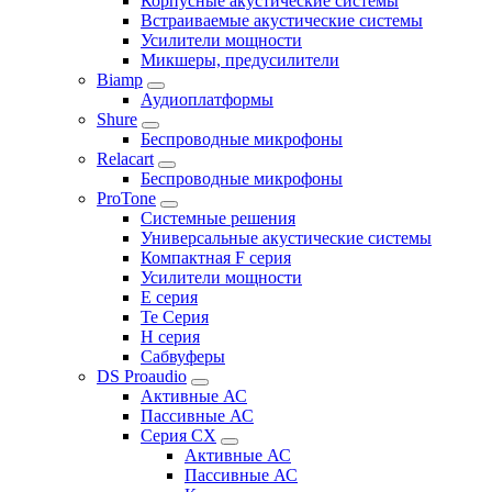
Корпусные акустические системы
Встраиваемые акустические системы
Усилители мощности
Микшеры, предусилители
Biamp
Аудиоплатформы
Shure
Беспроводные микрофоны
Relacart
Беспроводные микрофоны
ProTone
Системные решения
Универсальные акустические системы
Компактная F серия
Усилители мощности
E серия
Te Серия
H серия
Сабвуферы
DS Proaudio
Активные АС
Пассивные АС
Серия CX
Активные АС
Пассивные АС