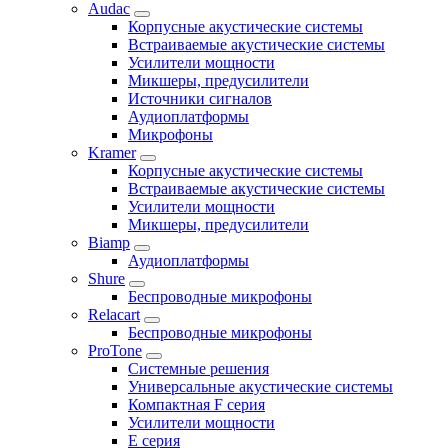
Audac
Корпусные акустические системы
Встраиваемые акустические системы
Усилители мощности
Микшеры, предусилители
Источники сигналов
Аудиоплатформы
Микрофоны
Kramer
Корпусные акустические системы
Встраиваемые акустические системы
Усилители мощности
Микшеры, предусилители
Biamp
Аудиоплатформы
Shure
Беспроводные микрофоны
Relacart
Беспроводные микрофоны
ProTone
Системные решения
Универсальные акустические системы
Компактная F серия
Усилители мощности
E серия