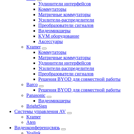
Удлинители интерфейсов
Коммутаторы
Матричные коммутаторы
Усилители-распределители
Преобразователи сигналов
Видеомикшеры
KVM оборудование
Аксессуары
Kramer
Коммутаторы
Матричные коммутаторы
Удлинители интерфейсов
Усилители-распределители
Преобразователи сигналов
Решения BYOD для совместной работы
Barco
Решения BYOD для совместной работы
Panasonic
Видеомикшеры
BrightSign
Системы управления AV
Kramer
Aten
Видеоконференцсвязь
Yealink