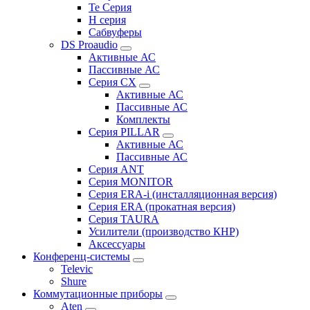
Te Серия
H серия
Сабвуферы
DS Proaudio
Активные АС
Пассивные АС
Серия CX
Активные АС
Пассивные АС
Комплекты
Серия PILLAR
Активные АС
Пассивные АС
Серия ANT
Серия MONITOR
Серия ERA-i (инсталляционная версия)
Серия ERA (прокатная версия)
Серия TAURA
Усилители (производство КНР)
Аксессуары
Конференц-системы
Televic
Shure
Коммутационные приборы
Aten