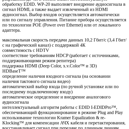
обработку EDID. WP-20 выполняет внедрение аудиосигнала в
сигнал HDMI, а также выдает извлеченный из HDMI
аудиосигнал. Выбор входов осуществляется автоматически
или по сигналу управления. Питание прибора осуществляется
по технологии POE (Power over Ethernet) или от локального
адаптера.
максимальная скорость передачи данных 10,2 Гбит/с (3,4 Гбит/
с на графический канал) с поддержкой 4К
совместимость с HDTV
соответствие требованиям HDCP (работает с источниками,
поддерживающими режим репитера)
поддержка HDMI (Deep Color, x.v.Color™ и 3D)
HDBaseT™
определение наличия входного сигнала (на основании
наличия тактового сигнала видео)
автоматический выбор входа (по ручной установке или по
последнему подключенному входу)
автоматическое определение и внедрение аналогового
аудиосигнала
интеллектуальный алгоритм работы с EDID I-EDIDPro™,
обеспечивающий функционирование в режиме Plug and Play
использование технологии Kramer Equalization & re-
Klocking™ для компенсации АЧХ кабеля и перетактирования,
восстанавливает сигнал при передаче по длинным линиям