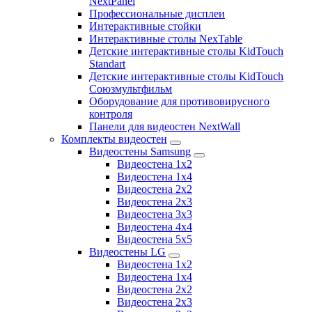
NextPanel
Профессиональные дисплеи
Интерактивные стойки
Интерактивные столы NexTable
Детские интерактивные столы KidTouch
Standart
Детские интерактивные столы KidTouch
Союзмультфильм
Оборудование для противовирусного
контроля
Панели для видеостен NextWall
Комплекты видеостен
Видеостены Samsung
Видеостена 1x2
Видеостена 1x4
Видеостена 2x2
Видеостена 2х3
Видеостена 3x3
Видеостена 4x4
Видеостена 5x5
Видеостены LG
Видеостена 1x2
Видеостена 1x4
Видеостена 2x2
Видеостена 2x3