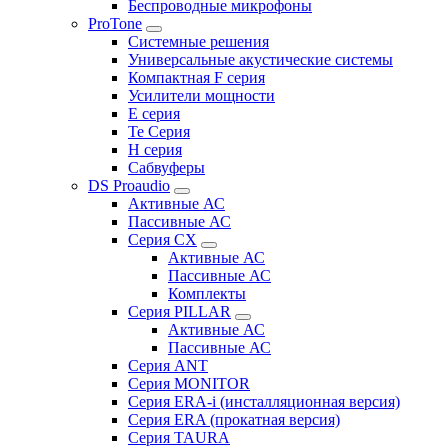
Беспроводные микрофоны
ProTone
Системные решения
Универсальные акустические системы
Компактная F серия
Усилители мощности
E серия
Te Серия
H серия
Сабвуферы
DS Proaudio
Активные АС
Пассивные АС
Серия CX
Активные АС
Пассивные АС
Комплекты
Серия PILLAR
Активные АС
Пассивные АС
Серия ANT
Серия MONITOR
Серия ERA-i (инсталляционная версия)
Серия ERA (прокатная версия)
Серия TAURA