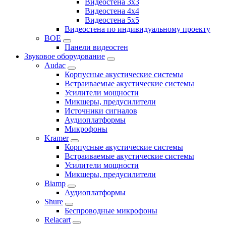
Видеостена 3x3
Видеостена 4x4
Видеостена 5x5
Видеостена по индивидуальному проекту
BOE
Панели видеостен
Звуковое оборудование
Audac
Корпусные акустические системы
Встраиваемые акустические системы
Усилители мощности
Микшеры, предусилители
Источники сигналов
Аудиоплатформы
Микрофоны
Kramer
Корпусные акустические системы
Встраиваемые акустические системы
Усилители мощности
Микшеры, предусилители
Biamp
Аудиоплатформы
Shure
Беспроводные микрофоны
Relacart