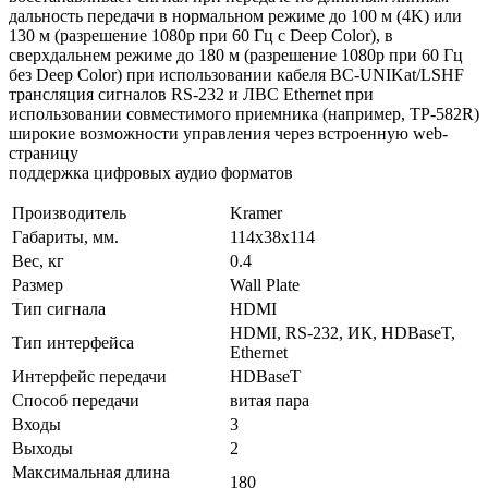
дальность передачи в нормальном режиме до 100 м (4K) или
130 м (разрешение 1080p при 60 Гц с Deep Color), в
сверхдальнем режиме до 180 м (разрешение 1080p при 60 Гц
без Deep Color) при использовании кабеля BC-UNIKat/LSHF
трансляция сигналов RS-232 и ЛВС Ethernet при
использовании совместимого приемника (например, TP-582R)
широкие возможности управления через встроенную web-
страницу
поддержка цифровых аудио форматов
Производитель
Kramer
Габариты, мм.
114x38x114
Вес, кг
0.4
Размер
Wall Plate
Тип сигнала
HDMI
HDMI, RS-232, ИК, HDBaseT,
Тип интерфейса
Ethernet
Интерфейс передачи
HDBaseT
Способ передачи
витая пара
Входы
3
Выходы
2
Максимальная длина
180