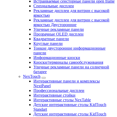
Встраиваемые сенсторные панели open frame
Специальные дисплеи
Рекламные дисплеи для витрин с высокой
яркостью
Рекламные дисплеи для витрин с высокой
яркостью Двусторонние
Уличные рекламные панели
Прозрачные OLED дисплеи
Квадратные панели
Круглые панели
Тонкие двусторонние информационные
панели
Информационные киоски
Киоски/терминалы самообслуживания
Уличные рекламные панели на солнечной
батарее
NexTouch
Интерактивные панели и комплексы
NextPanel
Профессиональные дисплеи
Интерактивные стойки
Интерактивные столы NexTable
Детские интерактивные столы KidTouch
Standart
Детские интерактивные столы KidTouch