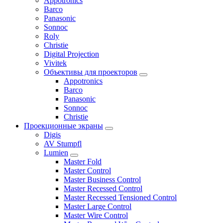
Appotronics
Barco
Panasonic
Sonnoc
Roly
Christie
Digital Projection
Vivitek
Объективы для проекторов
Appotronics
Barco
Panasonic
Sonnoc
Сhristie
Проекционные экраны
Digis
AV Stumpfl
Lumien
Master Fold
Master Control
Master Business Control
Master Recessed Control
Master Recessed Tensioned Control
Master Large Control
Master Wire Control