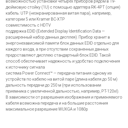
возможностью установки четырех приборов рядом в 19-
дюймовую стойку (1U) с помощью адаптера RK-4PT (опция)
кабель: UTP (неэкранированная витая пара), например,
категории 5 или Kramer BC-XTP
совместимость с HDTV
поддержка EDID (Extended Display Identification Data —
расширенный набор данных дисплея). Прибор хранит в
энергонезависимой памяти блок данных EDID отдельно для
каждого входа, а при отсутствии сохраненных данных
предоставляют дисплею стандартный блок EDID. Такой
способ обеспечивает надежность и удобство подключения
к источнику сигнала
система Power Connect™ — передача питания одному из
устройств по кабелю на витой паре (длина кабеля до 50 м)
дальность передачи до 250 м (при использовании
приемника с увеличенной дальностью, например, PT-120xl).
В зависимости от разрешения изображения и применяемого
кабеля возможна передача и на большие расстояния
максимальное разрешение WUXGA и 1080p