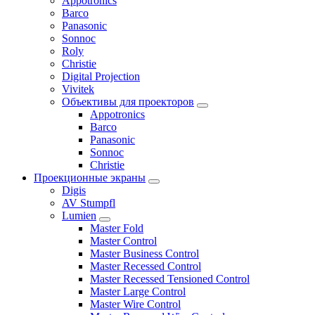
Appotronics
Barco
Panasonic
Sonnoc
Roly
Christie
Digital Projection
Vivitek
Объективы для проекторов
Appotronics
Barco
Panasonic
Sonnoc
Сhristie
Проекционные экраны
Digis
AV Stumpfl
Lumien
Master Fold
Master Control
Master Business Control
Master Recessed Control
Master Recessed Tensioned Control
Master Large Control
Master Wire Control