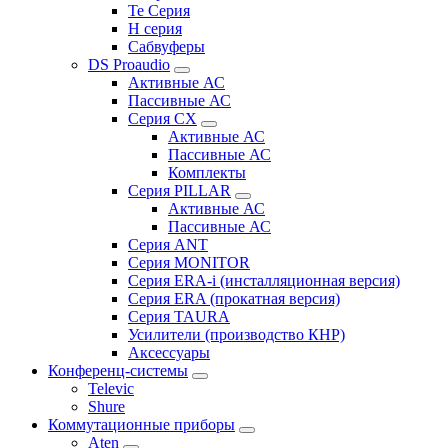
Te Серия
H серия
Сабвуферы
DS Proaudio
Активные АС
Пассивные АС
Серия CX
Активные АС
Пассивные АС
Комплекты
Серия PILLAR
Активные АС
Пассивные АС
Серия ANT
Серия MONITOR
Серия ERA-i (инсталляционная версия)
Серия ERA (прокатная версия)
Серия TAURA
Усилители (производство КНР)
Аксессуары
Конференц-системы
Televic
Shure
Коммутационные приборы
Aten