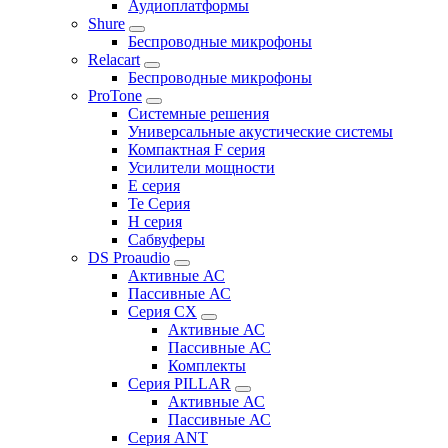
Аудиоплатформы
Shure
Беспроводные микрофоны
Relacart
Беспроводные микрофоны
ProTone
Системные решения
Универсальные акустические системы
Компактная F серия
Усилители мощности
E серия
Te Серия
H серия
Сабвуферы
DS Proaudio
Активные АС
Пассивные АС
Серия CX
Активные АС
Пассивные АС
Комплекты
Серия PILLAR
Активные АС
Пассивные АС
Серия ANT