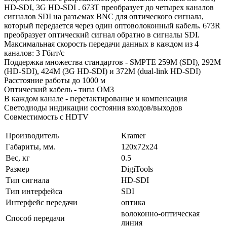
HD-SDI, 3G HD-SDI . 673T преобразует до четырех каналов
сигналов SDI на разъемах BNC для оптического сигнала,
который передается через один оптоволоконный кабель. 673R
преобразует оптический сигнал обратно в сигналы SDI.
Максимальная скорость передачи данных в каждом из 4
каналов: 3 Гбит/с
Поддержка множества стандартов - SMPTE 259M (SDI), 292M
(HD-SDI), 424M (3G HD-SDI) и 372M (dual-link HD-SDI)
Расстояние работы до 1000 м
Оптический кабель - типа ОМ3
В каждом канале - перетактирование и компенсация
Светодиоды индикации состояния входов/выходов
Совместимость с HDTV
Производитель
Kramer
Габариты, мм.
120x72x24
Вес, кг
0.5
Размер
DigiTools
Тип сигнала
HD-SDI
Тип интерфейса
SDI
Интерфейс передачи
оптика
волоконно-оптическая
Способ передачи
линия