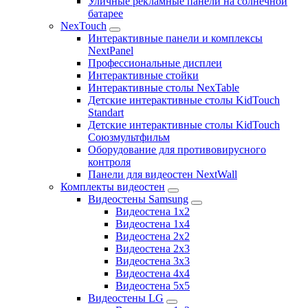
Уличные рекламные панели на солнечной
батарее
NexTouch
Интерактивные панели и комплексы
NextPanel
Профессиональные дисплеи
Интерактивные стойки
Интерактивные столы NexTable
Детские интерактивные столы KidTouch
Standart
Детские интерактивные столы KidTouch
Союзмультфильм
Оборудование для противовирусного
контроля
Панели для видеостен NextWall
Комплекты видеостен
Видеостены Samsung
Видеостена 1x2
Видеостена 1x4
Видеостена 2x2
Видеостена 2х3
Видеостена 3x3
Видеостена 4x4
Видеостена 5x5
Видеостены LG