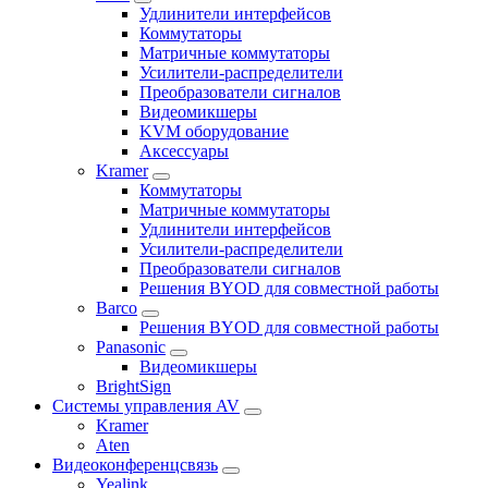
Удлинители интерфейсов
Коммутаторы
Матричные коммутаторы
Усилители-распределители
Преобразователи сигналов
Видеомикшеры
KVM оборудование
Аксессуары
Kramer
Коммутаторы
Матричные коммутаторы
Удлинители интерфейсов
Усилители-распределители
Преобразователи сигналов
Решения BYOD для совместной работы
Barco
Решения BYOD для совместной работы
Panasonic
Видеомикшеры
BrightSign
Системы управления AV
Kramer
Aten
Видеоконференцсвязь
Yealink