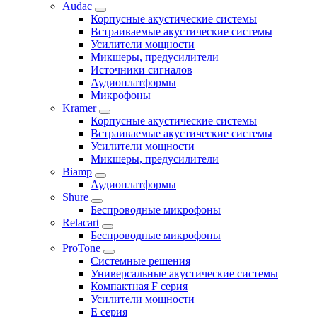
Audac
Корпусные акустические системы
Встраиваемые акустические системы
Усилители мощности
Микшеры, предусилители
Источники сигналов
Аудиоплатформы
Микрофоны
Kramer
Корпусные акустические системы
Встраиваемые акустические системы
Усилители мощности
Микшеры, предусилители
Biamp
Аудиоплатформы
Shure
Беспроводные микрофоны
Relacart
Беспроводные микрофоны
ProTone
Системные решения
Универсальные акустические системы
Компактная F серия
Усилители мощности
E серия