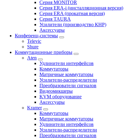
Серия MONITOR
Серия ERA-i (инсталляционная версия)
Серия ERA (прокатная версия)
Серия TAURA
Усилители (производство КНР)
Аксессуары
Конференц-системы
Televic
Shure
Коммутационные приборы
Aten
Удлинители интерфейсов
Коммутаторы
Матричные коммутаторы
Усилители-распределители
Преобразователи сигналов
Видеомикшеры
KVM оборудование
Аксессуары
Kramer
Коммутаторы
Матричные коммутаторы
Удлинители интерфейсов
Усилители-распределители
Преобразователи сигналов