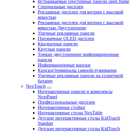
Встраиваемые сенсторные панели open frame
Специальные дисплеи
Рекламные дисплеи для витрин с высокой
яркостью
Рекламные дисплеи для витрин с высокой
яркостью Двусторонние
Уличные рекламные панели
Прозрачные OLED дисплеи
Квадратные панели
Круглые панели
Тонкие двусторонние информационные
панели
Информационные киоски
Киоски/терминалы самообслуживания
Уличные рекламные панели на солнечной
батарее
NexTouch
Интерактивные панели и комплексы
NextPanel
Профессиональные дисплеи
Интерактивные стойки
Интерактивные столы NexTable
Детские интерактивные столы KidTouch
Standart
Детские интерактивные столы KidTouch