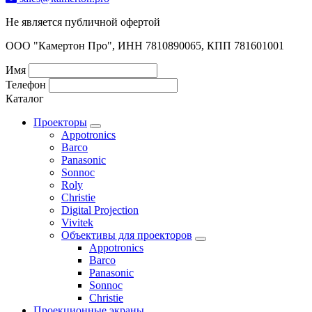
Не является публичной офертой
ООО "Камертон Про", ИНН 7810890065, КПП 781601001
Имя
Телефон
Каталог
Проекторы
Appotronics
Barco
Panasonic
Sonnoc
Roly
Christie
Digital Projection
Vivitek
Объективы для проекторов
Appotronics
Barco
Panasonic
Sonnoc
Сhristie
Проекционные экраны