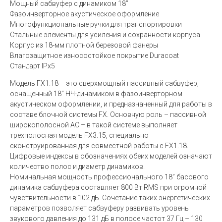
Мощный сабвуфер с динамиком 18”
Фазоинверторное акустическое оформление
Многофункциональные ручки для транспортировки
Стальные элементы для усиления и сохранности корпуса
Корпус из 18-мм плотной березовой фанеры
Влагозащитное износостойкое покрытие Duracoat
Стандарт IPx5
Модель FX1.18 – это сверхмощный пассивный сабвуфер,
оснащенный 18” НЧ-динамиком в фазоинверторном
акустическом оформлении, и предназначенный для работы в
составе блочной системы FX. Основную роль – пассивной
широкополосной АС – в такой системе выполняет
трехполосная модель FX3.15, специально
сконструированная для совместной работы с FX1.18.
Цифровые индексы в обозначениях обеих моделей означают
количество полос и диаметр динамиков.
Номинальная мощность профессионального 18” басового
динамика сабвуфера составляет 800 Вт RMS при огромной
чувствительности в 102 дБ. Сочетание таких энергетических
параметров позволяет сабвуферу развивать уровень
звукового давления до 131 дБ в полосе частот 37 Гц – 130