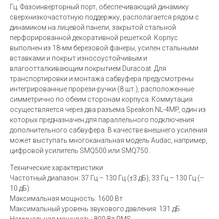
Гц. Фазоинверторный порт, обеспечивающий динамику
сверхнизкочастотную поддержку, располагается рядом с
динамиком на лицевой панели, закрытой стальной
перфорированной декоративной решеткой. Корпус
выполнен из 18-мм березовой фанеры, усилен стальными
вставками и покрыт износоустойчивым и
влагоотталкивающим покрытием Duracoat. Для
транспортировки и монтажа сабвуфера предусмотрены
интегрированные прорези-ручки (8 шт.), расположенные
симметрично по обеим сторонам корпуса. Коммутация
осуществляется через два разъема Speakon NL-4MP, один из
которых предназначен для параллельного подключения
дополнительного сабвуфера. В качестве внешнего усиления
может выступать многоканальная модель Audac, например,
цифровой усилитель SMQ500 или SMQ750.
Технические характеристики
Частотный диапазон: 37 Гц – 130 Гц (±3 дБ), 33 Гц – 130 Гц (–
10 дБ)
Максимальная мощность: 1600 Вт
Максимальный уровень звукового давления: 131 дБ
Номинальная мощность: 800 Вт RMS