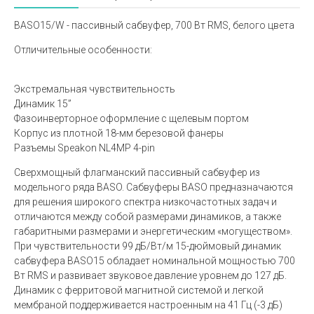
BASO15/W - пассивный сабвуфер, 700 Вт RMS, белого цвета
Отличительные особенности:
Экстремальная чувствительность
Динамик 15”
Фазоинверторное оформление с щелевым портом
Корпус из плотной 18-мм березовой фанеры
Разъемы Speakon NL4MP 4-pin
Сверхмощный флагманский пассивный сабвуфер из
модельного ряда BASO. Сабвуферы BASO предназначаются
для решения широкого спектра низкочастотных задач и
отличаются между собой размерами динамиков, а также
габаритными размерами и энергетическим «могуществом».
При чувствительности 99 дБ/Вт/м 15-дюймовый динамик
сабвуфера BASO15 обладает номинальной мощностью 700
Вт RMS и развивает звуковое давление уровнем до 127 дБ.
Динамик с ферритовой магнитной системой и легкой
мембраной поддерживается настроенным на 41 Гц (-3 дБ)